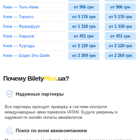
Киев — Тель-Авив
от
906
грн
от
906
грн
Киев — Торонто
от
5 176
грн
от
5 176
грн
Киев — Франкфурт
от
1 318
грн
от
1 318
грн
Киев — Харьков
от
451
грн
от
451
грн
Киев — Хургада
от
2 120
грн
от
2 120
грн
Киев — Шарм-Эль-Шейх
от
2 269
грн
от
2 269
грн
Почему Bilety
Plus
.ua?
Надежные партнеры
Все партнеры проходят проверку в системе контроля
международных авиа перевозок IATAN. Будьте уверенны в
надежности онлайн оплаты авиабилетов.
Поиск по всем авиакомпаниям