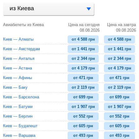
из Киева
Авиабилеты из Киева
Цена на сегодня
Цена на завтра
08.08.2026
09.08.2026
Киев — Алматы
от
4 588
грн
от
4 588
грн
Киев — Амстердам
от
1 441
грн
от
1 441
грн
Киев — Анталья
от
2 344
грн
от
2 344
грн
Киев — Астана
от
4 179
грн
от
4 179
грн
Киев — Афины
от
471
грн
от
471
грн
Киев — Баку
от
2 119
грн
от
2 119
грн
Киев — Барселона
от
699
грн
от
699
грн
Киев — Батуми
от
1 907
грн
от
1 907
грн
Киев — Берлин
от
552
грн
от
552
грн
Киев — Будапешт
от
605
грн
от
605
грн
Киев — Варшава
от
493
грн
от
493
грн