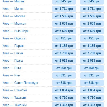
Киев — Милан
от
645
грн
от
645
грн
Киев — Минск
от
1 711
грн
от
1 711
грн
Киев — Москва
от
1 536
грн
от
1 536
грн
Киев — Мюнхен
от
1 659
грн
от
1 659
грн
Киев — Нью-Йорк
от
5 609
грн
от
5 609
грн
Киев — Одесса
от
451
грн
от
451
грн
Киев — Париж
от
1 185
грн
от
1 185
грн
Киев — Пекин
от
7 730
грн
от
7 730
грн
Киев — Прага
от
1 013
грн
от
1 013
грн
Киев — Рига
от
460
грн
от
460
грн
Киев — Рим
от
831
грн
от
831
грн
Киев — Санкт-Петербург
от
818
грн
от
818
грн
Киев — Стамбул
от
1 834
грн
от
1 834
грн
Киев — Ташкент
от
6 710
грн
от
6 710
грн
Киев — Тбилиси
от
1 363
грн
от
1 363
грн