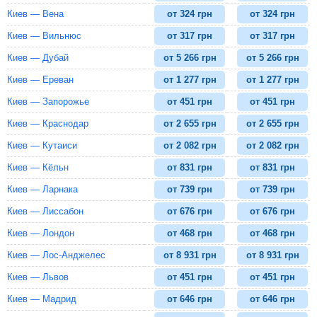
Киев — Вена
от
324
грн
от
324
грн
Киев — Вильнюс
от
317
грн
от
317
грн
Киев — Дубай
от
5 266
грн
от
5 266
грн
Киев — Ереван
от
1 277
грн
от
1 277
грн
Киев — Запорожье
от
451
грн
от
451
грн
Киев — Краснодар
от
2 655
грн
от
2 655
грн
Киев — Кутаиси
от
2 082
грн
от
2 082
грн
Киев — Кёльн
от
831
грн
от
831
грн
Киев — Ларнака
от
739
грн
от
739
грн
Киев — Лиссабон
от
676
грн
от
676
грн
Киев — Лондон
от
468
грн
от
468
грн
Киев — Лос-Анджелес
от
8 931
грн
от
8 931
грн
Киев — Львов
от
451
грн
от
451
грн
Киев — Мадрид
от
646
грн
от
646
грн