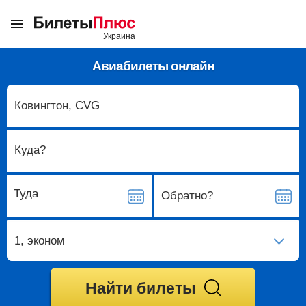
Авиабилеты онлайн
Куда?
Туда
Обратно?
1
, эконом
Найти билеты