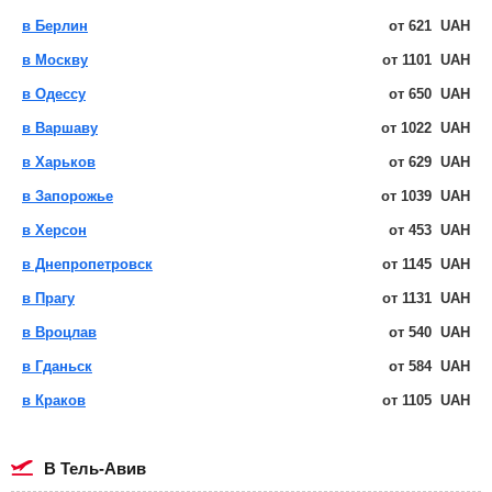
в Берлин
от
621
UAH
в Москву
от
1101
UAH
в Одессу
от
650
UAH
в Варшаву
от
1022
UAH
в Харьков
от
629
UAH
в Запорожье
от
1039
UAH
в Херсон
от
453
UAH
в Днепропетровск
от
1145
UAH
в Прагу
от
1131
UAH
в Вроцлав
от
540
UAH
в Гданьск
от
584
UAH
в Краков
от
1105
UAH
в Тель-Авив