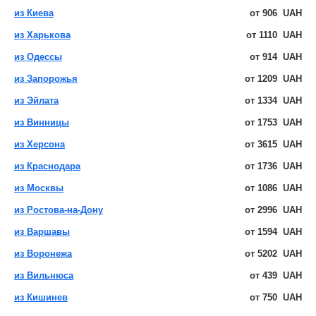
из Киева
от
906
UAH
из Харькова
от
1110
UAH
из Одессы
от
914
UAH
из Запорожья
от
1209
UAH
из Эйлата
от
1334
UAH
из Винницы
от
1753
UAH
из Херсона
от
3615
UAH
из Краснодара
от
1736
UAH
из Москвы
от
1086
UAH
из Ростова-на-Дону
от
2996
UAH
из Варшавы
от
1594
UAH
из Воронежа
от
5202
UAH
из Вильнюса
от
439
UAH
из Кишинев
от
750
UAH