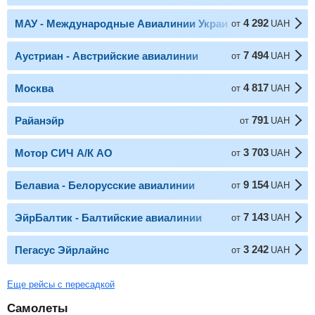
4 292
МАУ - Международные Авиалинии Украины
от
UAH
7 494
Аустриан - Австрийские авиалинии
от
UAH
4 817
Москва
от
UAH
791
Райанэйр
от
UAH
3 703
Мотор СИЧ А/К АО
от
UAH
9 154
Белавиа - Белорусские авиалинии
от
UAH
7 143
ЭйрБалтик - Балтийские авиалинии
от
UAH
3 242
Пегасус Эйрлайнс
от
UAH
Еще рейсы с пересадкой
Самолеты