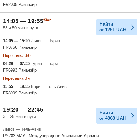
FR2005 Райанэйр
+2дня
14:05 — 19:55
Найти
53 ч 50 мин в пути
1291
UAH
от
14:05 — 15:20
Львов — Турин
FR3756 Райанэйр
Пересадка 39 ч
06:20 — 07:55
Турин — Бари
FR6993 Райанэйр
Пересадка 8 ч
15:55 — 19:55
Бари — Тель-Авив
FR8909 Райанэйр
19:20 — 22:45
Найти
3 ч 25 мин в пути
4808
UAH
от
Львов — Тель-Авив
PS783 МАУ - Международные Авиалинии Украины