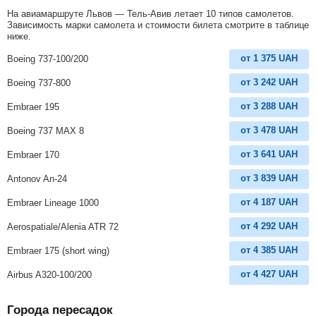
На авиамаршруте Львов — Тель-Авив летает 10 типов самолетов.
Зависимость марки самолета и стоимости билета смотрите в таблице
ниже.
от
1 375
UAH
Boeing 737-100/200
от
3 242
UAH
Boeing 737-800
от
3 288
UAH
Embraer 195
от
3 478
UAH
Boeing 737 MAX 8
от
3 641
UAH
Embraer 170
от
3 839
UAH
Antonov An-24
от
4 187
UAH
Embraer Lineage 1000
от
4 292
UAH
Aerospatiale/Alenia ATR 72
от
4 385
UAH
Embraer 175 (short wing)
от
4 427
UAH
Airbus A320-100/200
Города пересадок