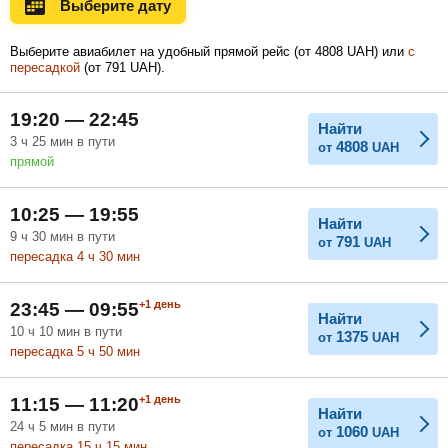
Выберите дату
Ноябрь
Декабрь
Январь
Выберите авиабилет на удобный прямой рейс (
от
4808
UAH
) или
с
пересадкой
(
от
791
UAH
).
Февраль
Март
Апрель
19:20 — 22:45
Найти
3
ч
25
мин
в пути
4808
от
UAH
прямой
Май
Июнь
Июль
10:25 — 19:55
Найти
9
ч
30
мин
в пути
791
от
UAH
пересадка 4
ч
30
мин
+1
день
23:45 — 09:55
Найти
10
ч
10
мин
в пути
1375
от
UAH
пересадка 5
ч
50
мин
+1
день
11:15 — 11:20
Найти
24
ч
5
мин
в пути
1060
от
UAH
пересадка 15
ч
15
мин