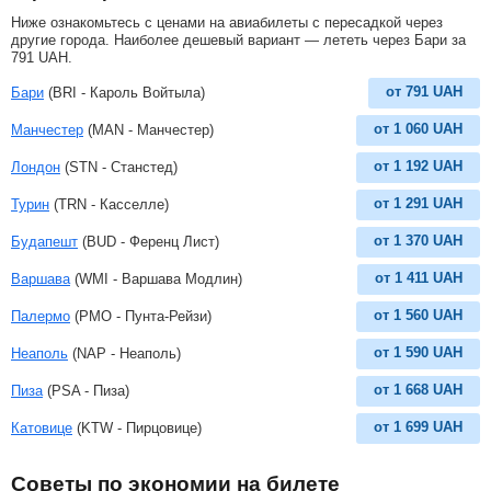
Ниже ознакомьтесь с ценами на авиабилеты с пересадкой через
другие города. Наиболее дешевый вариант — лететь через Бари за
791
UAH
.
от
791
UAH
Бари
(BRI - Кароль Войтыла)
от
1 060
UAH
Манчестер
(MAN - Манчестер)
от
1 192
UAH
Лондон
(STN - Станстед)
от
1 291
UAH
Турин
(TRN - Касселле)
от
1 370
UAH
Будапешт
(BUD - Ференц Лист)
от
1 411
UAH
Варшава
(WMI - Варшава Модлин)
от
1 560
UAH
Палермо
(PMO - Пунта-Рейзи)
от
1 590
UAH
Неаполь
(NAP - Неаполь)
от
1 668
UAH
Пиза
(PSA - Пиза)
от
1 699
UAH
Катовице
(KTW - Пирцовице)
Советы по экономии на билете