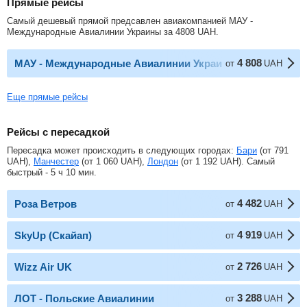
Прямые рейсы
Самый дешевый прямой предсавлен авиакомпанией МАУ -
Международные Авиалинии Украины за
4808
UAH
.
4 808
МАУ - Международные Авиалинии Украины
от
UAH
Еще прямые рейсы
Рейсы с пересадкой
Пересадка может происходить в следующих городах:
Бари
(от
791
UAH
),
Манчестер
(от
1 060
UAH
),
Лондон
(от
1 192
UAH
). Самый
быстрый - 5 ч 10 мин.
4 482
Роза Ветров
от
UAH
4 919
SkyUp (Скайап)
от
UAH
2 726
Wizz Air UK
от
UAH
3 288
ЛОТ - Польские Авиалинии
от
UAH