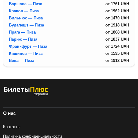
Варшава — Пиза
от
1761
UAH
Краков — Пиза
от
1962
UAH
Вильнюс — Пиза
от
1470
UAH
Будапешт — Пиза
от
1918
UAH
Прага — Пиза
от
1868
UAH
Париж — Пиза
от
1837
UAH
Франкфурт — Пиза
от
1724
UAH
Кишинев — Пиза
от
1595
UAH
Вена — Пиза
от
1912
UAH
О нас
Контакты
Политика конфиденциальности