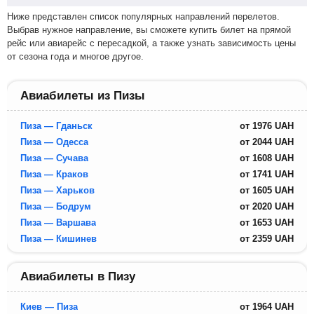
Ниже представлен список популярных направлений перелетов.
Выбрав нужное направление, вы сможете купить билет на прямой
рейс или авиарейс с пересадкой, а также узнать зависимость цены
от сезона года и многое другое.
Авиабилеты из Пизы
Пиза — Гданьск
от
1976
UAH
Пиза — Одесса
от
2044
UAH
Пиза — Сучава
от
1608
UAH
Пиза — Краков
от
1741
UAH
Пиза — Харьков
от
1605
UAH
Пиза — Бодрум
от
2020
UAH
Пиза — Варшава
от
1653
UAH
Пиза — Кишинев
от
2359
UAH
Авиабилеты в Пизу
Киев — Пиза
от
1964
UAH