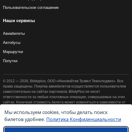
Пользовательское соглашение
Наши сервисы
Авиабилеты
Автобусы
Маршрутки
Попутки
© 2012 — 2026, Biletyplus, ООО «Инновэйтив Трэвел Текнолоджиз». Все
права защищены. Покупка авиабилетов осуществляется пользователем
самостоятельно на сайтах партнеров, BiletyPlus не несет
ответственности за любые платежные операции, совершаемые на этих
сайтах. Конечная стоимость билета может изменяться в зависимости от
выбранного способа оплаты. Использование этого сайта означает
Мы используем cookies, чтобы делать поиск
принятие правил
пользовательского соглашения
и
политики
билетов удобнее.
Политика Конфиденциальности
конфиденциальности
.