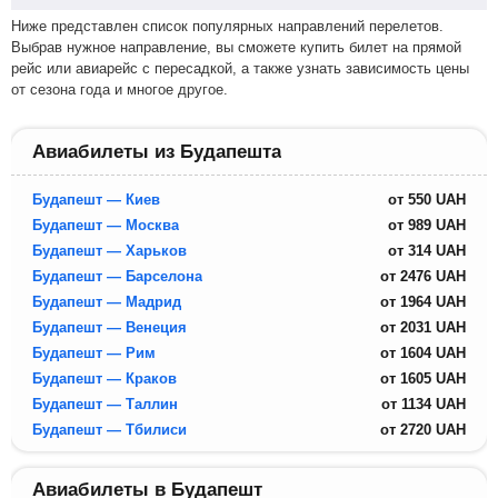
Ниже представлен список популярных направлений перелетов.
Выбрав нужное направление, вы сможете купить билет на прямой
рейс или авиарейс с пересадкой, а также узнать зависимость цены
от сезона года и многое другое.
Авиабилеты из Будапешта
Будапешт — Киев
от
550
UAH
Будапешт — Москва
от
989
UAH
Будапешт — Харьков
от
314
UAH
Будапешт — Барселона
от
2476
UAH
Будапешт — Мадрид
от
1964
UAH
Будапешт — Венеция
от
2031
UAH
Будапешт — Рим
от
1604
UAH
Будапешт — Краков
от
1605
UAH
Будапешт — Таллин
от
1134
UAH
Будапешт — Тбилиси
от
2720
UAH
Авиабилеты в Будапешт