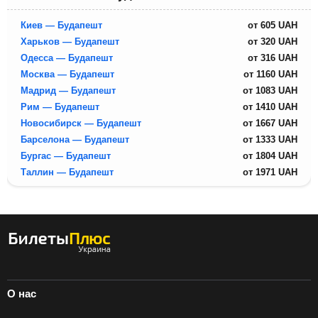
Киев — Будапешт
от
605
UAH
Харьков — Будапешт
от
320
UAH
Одесса — Будапешт
от
316
UAH
Москва — Будапешт
от
1160
UAH
Мадрид — Будапешт
от
1083
UAH
Рим — Будапешт
от
1410
UAH
Новосибирск — Будапешт
от
1667
UAH
Барселона — Будапешт
от
1333
UAH
Бургас — Будапешт
от
1804
UAH
Таллин — Будапешт
от
1971
UAH
О нас