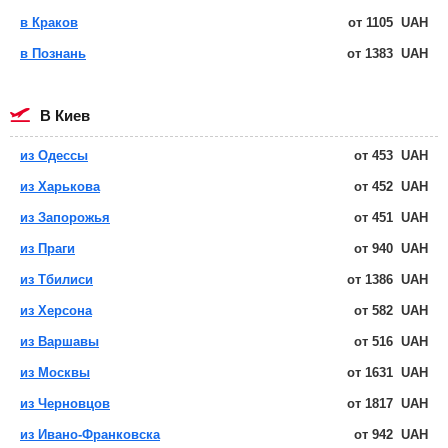
в Краков
от
1105
UAH
в Познань
от
1383
UAH
в Киев
из Одессы
от
453
UAH
из Харькова
от
452
UAH
из Запорожья
от
451
UAH
из Праги
от
940
UAH
из Тбилиси
от
1386
UAH
из Херсона
от
582
UAH
из Варшавы
от
516
UAH
из Москвы
от
1631
UAH
из Черновцов
от
1817
UAH
из Ивано-Франковска
от
942
UAH