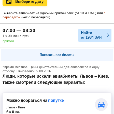
Выберите дату
Ноябрь
Декабрь
Январь
Выберите авиабилет на удобный прямой рейс (
от
1934
UAH
) или
с
пересадкой
(нет с пересадкой).
Февраль
Март
Апрель
07:00 — 08:30
Найти
1
ч
30
мин
в пути
1934
от
UAH
прямой
Май
Июнь
Июль
Показать все билеты
*Время местное. Цены действительны для авиарейсов в одну
сторону. Обновлено 09.08.2026.
Люди, которые искали авиабилеты Львов – Киев,
также смотрели следующие варианты:
Можно добраться
на
попутке
Львов
-
Киев
6
0
ч
мин