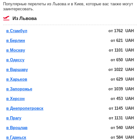
Популярные перелеты из Львова и в Киев, которые вас также могут
заинтересовать.
из Львова
в Стамбул
от
1762
UAH
в Берлин
от
621
UAH
в Москву
от
1101
UAH
в Одессу
от
650
UAH
в Варшаву
от
1022
UAH
в Харьков
от
629
UAH
в Запорожье
от
1039
UAH
в Херсон
от
453
UAH
в Днепропетровск
от
1145
UAH
в Прагу
от
1131
UAH
в Вроцлав
от
540
UAH
в Гданьск
от
584
UAH