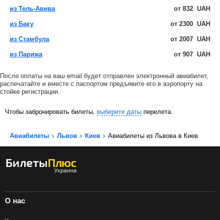
из Тель-Авива
от
832
UAH
из Баку
от
2300
UAH
из Стамбула
от
2007
UAH
из Парижа
от
907
UAH
После оплаты на ваш email будет отправлен электронный авиабилет,
распечатайте и вместе с паспортом предъявите его в аэропорту на
стойке регистрации.
Чтобы забронировать билеты,
выберите даты
перелета.
Авиабилеты
Львов
Киев
Авиабилеты из Львова в Киев
О нас