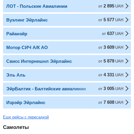
2 895
ЛОТ - Польские Авиалинии
от
UAH
5 577
Вуэлинг Эйрлайнс
от
UAH
637
Райанэйр
от
UAH
3 609
Мотор СИЧ А/К АО
от
UAH
5 879
Свисс Интернешнл Эйрлайнс
от
UAH
4 331
Эль Аль
от
UAH
3 005
ЭйрБалтик - Балтийские авиалинии
от
UAH
7 608
Изрэйр Эйрлайнc
от
UAH
Еще рейсы с пересадкой
Самолеты