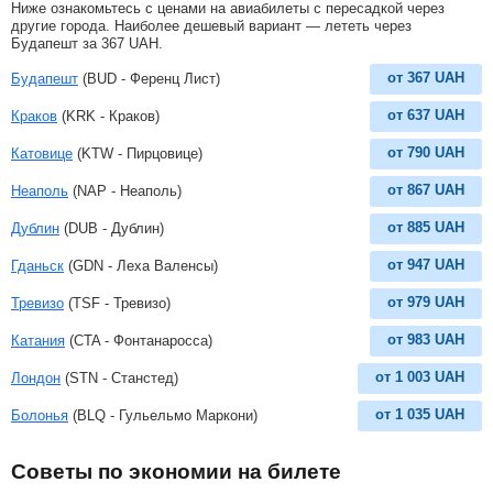
Ниже ознакомьтесь с ценами на авиабилеты с пересадкой через
другие города. Наиболее дешевый вариант — лететь через
Будапешт за
367
UAH
.
от
367
UAH
Будапешт
(BUD - Ференц Лист)
от
637
UAH
Краков
(KRK - Краков)
от
790
UAH
Катовице
(KTW - Пирцовице)
от
867
UAH
Неаполь
(NAP - Неаполь)
от
885
UAH
Дублин
(DUB - Дублин)
от
947
UAH
Гданьск
(GDN - Леха Валенсы)
от
979
UAH
Тревизо
(TSF - Тревизо)
от
983
UAH
Катания
(CTA - Фонтанаросса)
от
1 003
UAH
Лондон
(STN - Станстед)
от
1 035
UAH
Болонья
(BLQ - Гульельмо Маркони)
Советы по экономии на билете