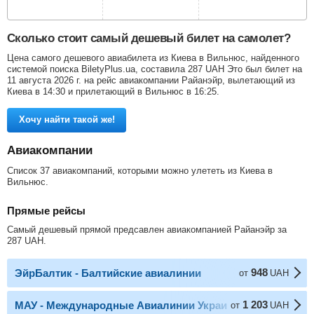
Сколько стоит самый дешевый билет на самолет?
Цена самого дешевого авиабилета из Киева в Вильнюс, найденного
системой поиска BiletyPlus.ua, составила
287
UAH
Это был билет на
11 августа 2026 г. на рейс авиакомпании Райанэйр, вылетающий из
Киева в 14:30 и прилетающий в Вильнюс в 16:25.
Хочу найти такой же!
Авиакомпании
Список 37 авиакомпаний, которыми можно улететь из Киева в
Вильнюс.
Прямые рейсы
Самый дешевый прямой предсавлен авиакомпанией Райанэйр за
287
UAH
.
948
ЭйрБалтик - Балтийские авиалинии
от
UAH
1 203
МАУ - Международные Авиалинии Украины
от
UAH