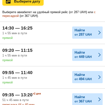
Выберите дату
Ноябрь
Декабрь
Январь
Выберите авиабилет на удобный прямой рейс (
от
287
UAH
) или
с
пересадкой
(
от
367
UAH
).
Февраль
Март
Апрель
14:30 — 16:25
Найти
1
ч
55
мин
в пути
287
от
UAH
прямой
Май
Июнь
Июль
09:20 — 11:15
Найти
1
ч
55
мин
в пути
449
от
UAH
прямой
09:55 — 11:40
Найти
1
ч
45
мин
в пути
494
от
UAH
прямой
+2
дня
09:35 — 13:20
Найти
51
ч
45
мин
в пути
367
от
UAH
пересадка 44
ч
40
мин