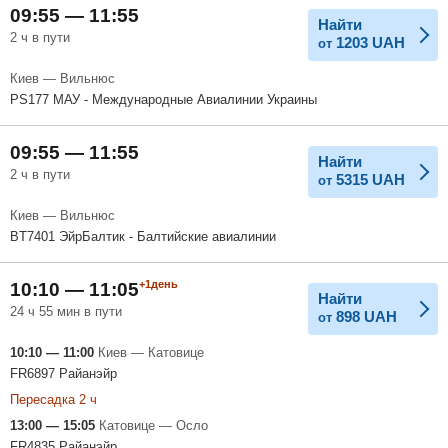
09:55 — 11:55
Найти
2 ч в пути
1203
UAH
от
Киев — Вильнюс
PS177 МАУ - Международные Авиалинии Украины
09:55 — 11:55
Найти
2 ч в пути
5315
UAH
от
Киев — Вильнюс
BT7401 ЭйрБалтик - Балтийские авиалинии
+1день
10:10 — 11:05
Найти
24 ч 55 мин в пути
898
UAH
от
10:10 — 11:00
Киев — Катовице
FR6897 Райанэйр
Пересадка 2 ч
13:00 — 15:05
Катовице — Осло
FR4835 Райанэйр