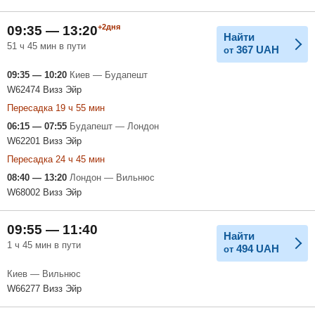
+2дня
09:35 — 13:20
Найти
51 ч 45 мин в пути
367
UAH
от
09:35 — 10:20
Киев — Будапешт
W62474 Визз Эйр
Пересадка 19 ч 55 мин
06:15 — 07:55
Будапешт — Лондон
W62201 Визз Эйр
Пересадка 24 ч 45 мин
08:40 — 13:20
Лондон — Вильнюс
W68002 Визз Эйр
09:55 — 11:40
Найти
1 ч 45 мин в пути
494
UAH
от
Киев — Вильнюс
W66277 Визз Эйр