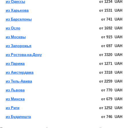
из Одессы
от
1234
UAH
из Харькова
от
1531
UAH
из Барселоны
от
741
UAH
из Осло
от
1692
UAH
из Москвы
от
915
UAH
из Запорожья
от
697
UAH
из Ростова-на-Дону
от
3320
UAH
из Парижа
от
1271
UAH
из Амстердама
от
3318
UAH
из Тель-Авива
от
2259
UAH
из Львова
от
770
UAH
из Минска
от
679
UAH
из Риги
от
1252
UAH
из Будапешта
от
746
UAH