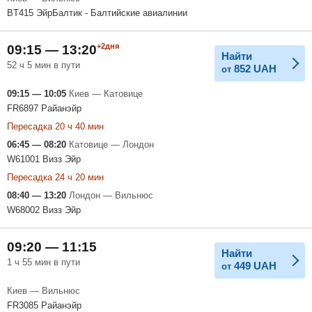
BT415 ЭйрБалтик - Балтийские авиалинии
+2дня
09:15 — 13:20
Найти
52 ч 5 мин в пути
852
UAH
от
09:15 — 10:05
Киев — Катовице
FR6897 Райанэйр
Пересадка 20 ч 40 мин
06:45 — 08:20
Катовице — Лондон
W61001 Визз Эйр
Пересадка 24 ч 20 мин
08:40 — 13:20
Лондон — Вильнюс
W68002 Визз Эйр
09:20 — 11:15
Найти
1 ч 55 мин в пути
449
UAH
от
Киев — Вильнюс
FR3085 Райанэйр