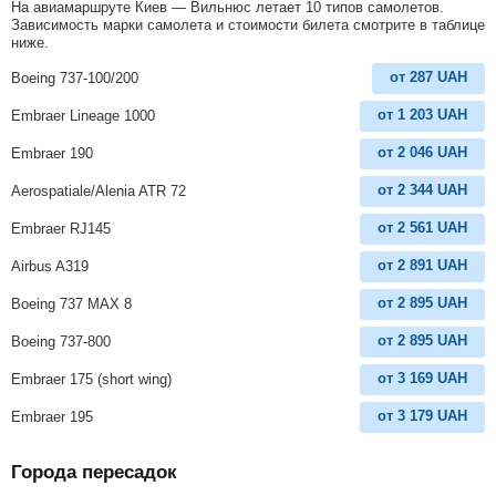
На авиамаршруте Киев — Вильнюс летает 10 типов самолетов.
Зависимость марки самолета и стоимости билета смотрите в таблице
ниже.
от
287
UAH
Boeing 737-100/200
от
1 203
UAH
Embraer Lineage 1000
от
2 046
UAH
Embraer 190
от
2 344
UAH
Aerospatiale/Alenia ATR 72
от
2 561
UAH
Embraer RJ145
от
2 891
UAH
Airbus A319
от
2 895
UAH
Boeing 737 MAX 8
от
2 895
UAH
Boeing 737-800
от
3 169
UAH
Embraer 175 (short wing)
от
3 179
UAH
Embraer 195
Города пересадок