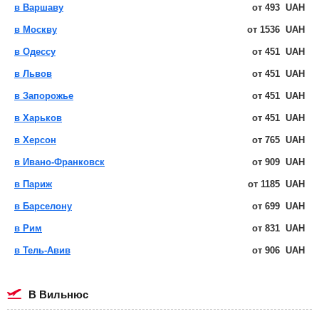
в Варшаву
от
493
UAH
в Москву
от
1536
UAH
в Одессу
от
451
UAH
в Львов
от
451
UAH
в Запорожье
от
451
UAH
в Харьков
от
451
UAH
в Херсон
от
765
UAH
в Ивано-Франковск
от
909
UAH
в Париж
от
1185
UAH
в Барселону
от
699
UAH
в Рим
от
831
UAH
в Тель-Авив
от
906
UAH
в Вильнюс