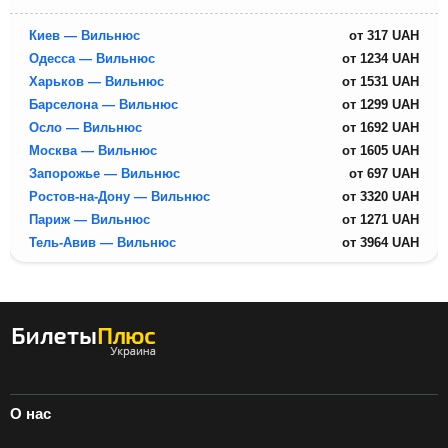
Киев — Вильнюс
от
317
UAH
Одесса — Вильнюс
от
1234
UAH
Харьков — Вильнюс
от
1531
UAH
Барселона — Вильнюс
от
1299
UAH
Осло — Вильнюс
от
1692
UAH
Москва — Вильнюс
от
1605
UAH
Запорожье — Вильнюс
от
697
UAH
Ростов-на-Дону — Вильнюс
от
3320
UAH
Париж — Вильнюс
от
1271
UAH
Тель-Авив — Вильнюс
от
3964
UAH
О нас