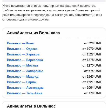
Ниже представлен список популярных направлений перелетов.
Выбрав нужное направление, вы сможете купить билет на прямой
рейс или авиарейс с пересадкой, а также узнать зависимость цены
от сезона года и многое другое.
Авиабилеты из Вильнюса
Вильнюс — Киев
от
320
UAH
Вильнюс — Одесса
от
1070
UAH
Вильнюс — Харьков
от
1527
UAH
Вильнюс — Барселона
от
1278
UAH
Вильнюс — Москва
от
2275
UAH
Вильнюс — Запорожье
от
574
UAH
Вильнюс — Мадрид
от
1843
UAH
Вильнюс — Париж
от
1521
UAH
Вильнюс — Амстердам
от
2064
UAH
Вильнюс — Тель-Авив
от
770
UAH
Авиабилеты в Вильнюс