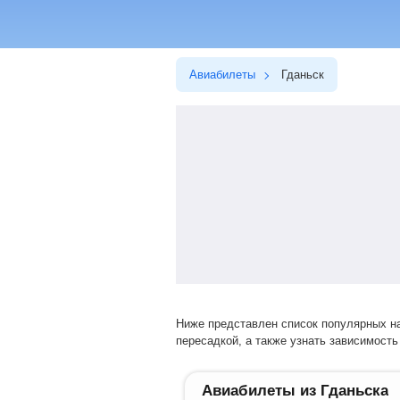
Авиабилеты
Гданьск
Ниже представлен список популярных направлений перелетов. Выбрав нужное направление, вы сможете купить билет на прямой рейс или авиарейс с
пересадкой, а также узнать зависимость 
Авиабилеты из Гданьска