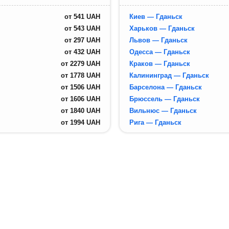
от
541
UAH
Киев — Гданьск
от
543
UAH
Харьков — Гданьск
от
297
UAH
Львов — Гданьск
от
432
UAH
Одесса — Гданьск
от
2279
UAH
Краков — Гданьск
от
1778
UAH
Калининград — Гданьск
от
1506
UAH
Барселона — Гданьск
от
1606
UAH
Брюссель — Гданьск
от
1840
UAH
Вильнюс — Гданьск
от
1994
UAH
Рига — Гданьск