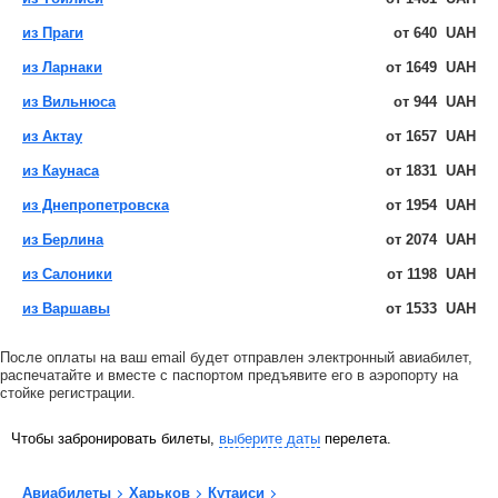
из Праги
от
640
UAH
из Ларнаки
от
1649
UAH
из Вильнюса
от
944
UAH
из Актау
от
1657
UAH
из Каунаса
от
1831
UAH
из Днепропетровска
от
1954
UAH
из Берлина
от
2074
UAH
из Салоники
от
1198
UAH
из Варшавы
от
1533
UAH
После оплаты на ваш email будет отправлен электронный авиабилет,
распечатайте и вместе с паспортом предъявите его в аэропорту на
стойке регистрации.
Чтобы забронировать билеты,
выберите даты
перелета.
Авиабилеты
Харьков
Кутаиси