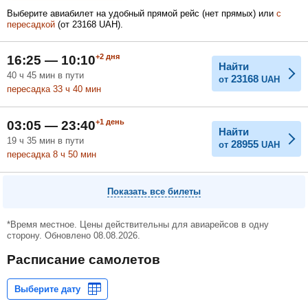
Выберите авиабилет на удобный прямой рейс (нет прямых) или
с
пересадкой
(
от
23168
UAH
).
Февраль
Март
Апрель
+2
дня
16:25 — 10:10
Найти
40
ч
45
мин
в пути
23168
от
UAH
пересадка 33
ч
40
мин
Май
Июнь
Июль
+1
день
03:05 — 23:40
Найти
19
ч
35
мин
в пути
28955
от
UAH
пересадка 8
ч
50
мин
Показать все билеты
*Время местное. Цены действительны для авиарейсов в одну
сторону. Обновлено 08.08.2026.
Расписание самолетов