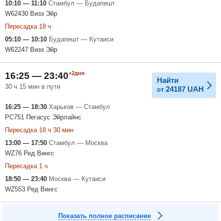
10:10 — 11:10
Стамбул — Будапешт
W62430 Визз Эйр
Пересадка 18 ч
05:10 — 10:10
Будапешт — Кутаиси
W62247 Визз Эйр
+2дня
16:25 — 23:40
Найти
30 ч 15 мин в пути
24187
UAH
от
16:25 — 18:30
Харьков — Стамбул
PC751 Пегасус Эйрлайнс
Пересадка 18 ч 30 мин
13:00 — 17:50
Стамбул — Москва
WZ76 Ред Вингс
Пересадка 1 ч
18:50 — 23:40
Москва — Кутаиси
WZ553 Ред Вингс
Показать полное расписание