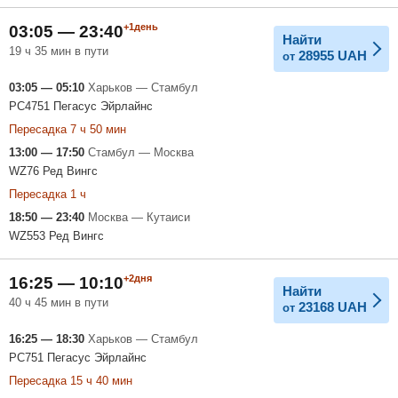
+1день
03:05 — 23:40
Найти
19 ч 35 мин в пути
28955
UAH
от
03:05 — 05:10
Харьков — Стамбул
PC4751 Пегасус Эйрлайнс
Пересадка 7 ч 50 мин
13:00 — 17:50
Стамбул — Москва
WZ76 Ред Вингс
Пересадка 1 ч
18:50 — 23:40
Москва — Кутаиси
WZ553 Ред Вингс
+2дня
16:25 — 10:10
Найти
40 ч 45 мин в пути
23168
UAH
от
16:25 — 18:30
Харьков — Стамбул
PC751 Пегасус Эйрлайнс
Пересадка 15 ч 40 мин