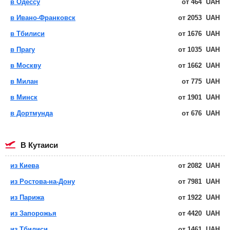
в Одессу
от
464
UAH
в Ивано-Франковск
от
2053
UAH
в Тбилиси
от
1676
UAH
в Прагу
от
1035
UAH
в Москву
от
1662
UAH
в Милан
от
775
UAH
в Минск
от
1901
UAH
в Дортмунда
от
676
UAH
в Кутаиси
из Киева
от
2082
UAH
из Ростова-на-Дону
от
7981
UAH
из Парижа
от
1922
UAH
из Запорожья
от
4420
UAH
из Тбилиси
от
1461
UAH