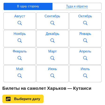
В одну сторону
Туда и обратно
Август
Сентябрь
Октябрь
Ноябрь
Декабрь
Январь
Февраль
Март
Апрель
Май
Июнь
Июль
Август
Сентябрь
Октябрь
Билеты на самолет Харьков — Кутаиси
Выберите дату
Ноябрь
Декабрь
Январь