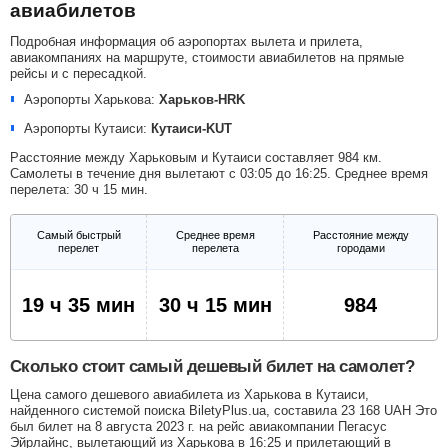
авиабилетов
Подробная информация об аэропортах вылета и прилета,
авиакомпаниях на маршруте, стоимости авиабилетов на прямые
рейсы и с пересадкой.
Аэропорты Харькова:
Харьков-HRK
Аэропорты Кутаиси:
Кутаиси-KUT
Расстояние между Харьковым и Кутаиси составляет 984 км.
Самолеты в течение дня вылетают с 03:05 до 16:25. Среднее время
перелета: 30 ч 15 мин.
Самый быстрый
Среднее время
Расстояние между
перелет
перелета
городами
19 ч 35 мин
30 ч 15 мин
984
Сколько стоит самый дешевый билет на самолет?
Цена самого дешевого авиабилета из Харькова в Кутаиси,
найденного системой поиска BiletyPlus.ua, составила
23 168
UAH
Это
был билет на 8 августа 2023 г. на рейс авиакомпании Пегасус
Эйрлайнс, вылетающий из Харькова в 16:25 и прилетающий в