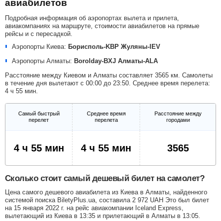
авиабилетов
Подробная информация об аэропортах вылета и прилета,
авиакомпаниях на маршруте, стоимости авиабилетов на прямые
рейсы и с пересадкой.
Аэропорты Киева:
Борисполь-KBP
Жуляны-IEV
Аэропорты Алматы:
Borolday-BXJ
Алматы-ALA
Расстояние между Киевом и Алматы составляет 3565 км. Самолеты
в течение дня вылетают с 00:00 до 23:50. Среднее время перелета:
4 ч 55 мин.
Самый быстрый
Среднее время
Расстояние между
перелет
перелета
городами
4 ч 55 мин
4 ч 55 мин
3565
Сколько стоит самый дешевый билет на самолет?
Цена самого дешевого авиабилета из Киева в Алматы, найденного
системой поиска BiletyPlus.ua, составила
2 972
UAH
Это был билет
на 15 января 2022 г. на рейс авиакомпании Iceland Express,
вылетающий из Киева в 13:35 и прилетающий в Алматы в 13:05.