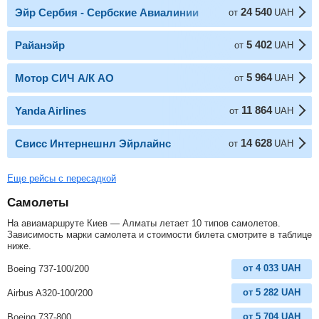
24 540
Эйр Сербия - Сербские Авиалинии
от
UAH
5 402
Райанэйр
от
UAH
5 964
Мотор СИЧ А/К АО
от
UAH
11 864
Yanda Airlines
от
UAH
14 628
Свисс Интернешнл Эйрлайнс
от
UAH
Еще рейсы с пересадкой
Самолеты
На авиамаршруте Киев — Алматы летает 10 типов самолетов.
Зависимость марки самолета и стоимости билета смотрите в таблице
ниже.
от
4 033
UAH
Boeing 737-100/200
от
5 282
UAH
Airbus A320-100/200
от
5 704
UAH
Boeing 737-800