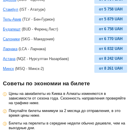
от
5 758
UAH
Стамбул
(IST - Ататурк)
от
5 879
UAH
Тель-Авив
(TLV - Бен-Гурион)
от
6 758
UAH
Будапешт
(BUD - Ференц Лист)
от
6 770
UAH
Салоники
(SKG - Македония)
от
6 832
UAH
Ларнака
(LCA - Ларнака)
от
8 242
UAH
Астана
(NQZ - Нурсултан Назарбаев)
от
8 261
UAH
Минск
(MSQ - Минск-2)
Советы по экономии на билете
Цены на авиабилеты из Киева в Алматы изменяются в
зависимости от сезона года. Сезонность направления проверяйте
на графике ниже.
Покупайте билеты минимум за 2 месяца до отправления, в это
время цены ниже.
Билеты на перелеты в середине недели обычно дешевле, чем на
выходные дни.