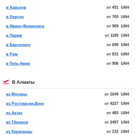
в Харьков
от
451
UAH
в Херсон
от
765
UAH
в Ивано-Франковск
от
909
UAH
в Париж
от
1185
UAH
в Барселону
от
699
UAH
в Рим
от
831
UAH
в Тель-Авив
от
906
UAH
в Алматы
из Москвы
от
1649
UAH
из Ростова-на-Дону
от
4227
UAH
из Актау
от
485
UAH
из Тбилиси
от
2497
UAH
из Караганды
от
232
UAH