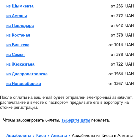
из Шымкента
от
236
UAH
из Астаны
от
272
UAH
из Павлодара
от
642
UAH
из Костаная
от
378
UAH
из Бишкека
от
1014
UAH
из Семея
от
378
UAH
из Жезказгана
от
722
UAH
из Днепропетровска
от
1984
UAH
из Новосибирска
от
1367
UAH
После оплаты на ваш email будет отправлен электронный авиабилет,
распечатайте и вместе с паспортом предъявите его в аэропорту на
стойке регистрации.
Чтобы забронировать билеты,
выберите даты
перелета.
Авиабилеты
Киев
Алматы
Авиабилеты из Киева в Алматы