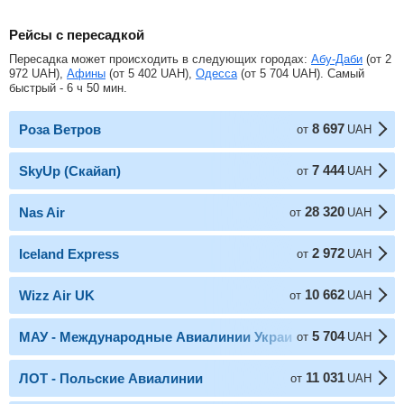
Рейсы с пересадкой
Пересадка может происходить в следующих городах:
Абу-Даби
(от
2
972
UAH
),
Афины
(от
5 402
UAH
),
Одесса
(от
5 704
UAH
). Самый
быстрый - 6 ч 50 мин.
8 697
Роза Ветров
от
UAH
7 444
SkyUp (Скайап)
от
UAH
28 320
Nas Air
от
UAH
2 972
Iceland Express
от
UAH
10 662
Wizz Air UK
от
UAH
5 704
МАУ - Международные Авиалинии Украины
от
UAH
11 031
ЛОТ - Польские Авиалинии
от
UAH