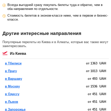
Всегда выгодней сразу покупать билеты туда и обратно, чем в
оба направления по отдельности.
Стоимость билетов в эконом-классе ниже, чем в первом и бизнес-
классе.
Другие интересные направления
Популярные перелеты из Киева и в Алматы, которые вас также могут
заинтересовать.
из Киева
в Тбилиси
от
1363
UAH
в Прагу
от
1013
UAH
в Варшаву
от
493
UAH
в Москву
от
1536
UAH
в Одессу
от
451
UAH
в Львов
от
451
UAH
в Запорожье
от
451
UAH