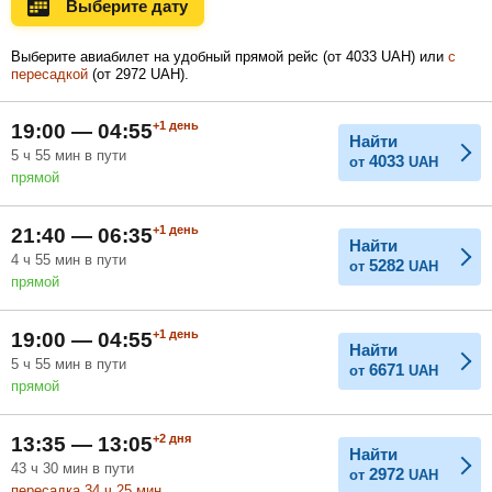
Выберите дату
Ноябрь
Декабрь
Январь
Выберите авиабилет на удобный прямой рейс (
от
4033
UAH
) или
с
пересадкой
(
от
2972
UAH
).
Февраль
Март
Апрель
+1
день
19:00 — 04:55
Найти
5
ч
55
мин
в пути
4033
от
UAH
прямой
Май
Июнь
Июль
+1
день
21:40 — 06:35
Найти
4
ч
55
мин
в пути
5282
от
UAH
прямой
+1
день
19:00 — 04:55
Найти
5
ч
55
мин
в пути
6671
от
UAH
прямой
+2
дня
13:35 — 13:05
Найти
43
ч
30
мин
в пути
2972
от
UAH
пересадка 34
ч
25
мин