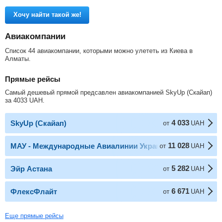
Хочу найти такой же!
Авиакомпании
Список 44 авиакомпании, которыми можно улететь из Киева в
Алматы.
Прямые рейсы
Самый дешевый прямой предсавлен авиакомпанией SkyUp (Скайап)
за
4033
UAH
.
4 033
SkyUp (Скайап)
от
UAH
11 028
МАУ - Международные Авиалинии Украины
от
UAH
5 282
Эйр Астана
от
UAH
6 671
ФлексФлайт
от
UAH
Еще прямые рейсы