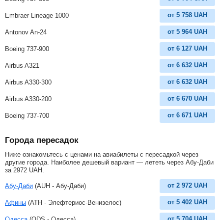
от
5 758
UAH
Embraer Lineage 1000
от
5 964
UAH
Antonov An-24
от
6 127
UAH
Boeing 737-900
от
6 632
UAH
Airbus A321
от
6 632
UAH
Airbus A330-300
от
6 670
UAH
Airbus A330-200
от
6 671
UAH
Boeing 737-700
Города пересадок
Ниже ознакомьтесь с ценами на авиабилеты с пересадкой через
другие города. Наиболее дешевый вариант — лететь через Абу-Даби
за
2972
UAH
.
от
2 972
UAH
Абу-Даби
(AUH - Абу-Даби)
от
5 402
UAH
Афины
(ATH - Элефтериос-Венизелос)
от
5 704
UAH
Одесса
(ODS - Одесса)