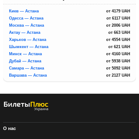
Киев — Астана
от
4179
UAH
Одесса — Астана
от
6117
UAH
Москва — Астана
от
2006
UAH
Актау — Астана
от
663
UAH
Харьков — Астана
от
4554
UAH
Шымкент — Астана
от
621
UAH
Минск — Астана
от
4160
UAH
Дубай — Астана
от
5938
UAH
Самара — Астана
от
5092
UAH
Варшава — Астана
от
2127
UAH
О нас