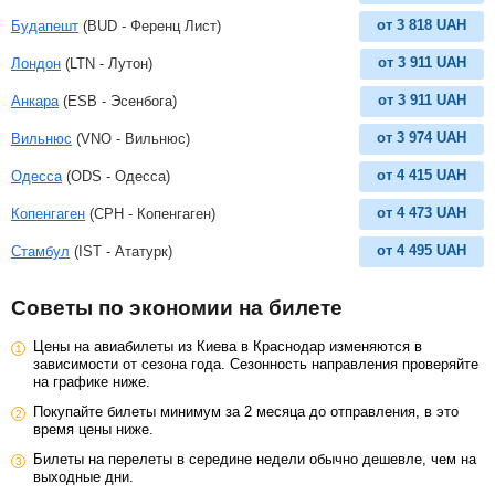
от
3 818
UAH
Будапешт
(BUD - Ференц Лист)
от
3 911
UAH
Лондон
(LTN - Лутон)
от
3 911
UAH
Анкара
(ESB - Эсенбога)
от
3 974
UAH
Вильнюс
(VNO - Вильнюс)
от
4 415
UAH
Одесса
(ODS - Одесса)
от
4 473
UAH
Копенгаген
(CPH - Копенгаген)
от
4 495
UAH
Стамбул
(IST - Ататурк)
Советы по экономии на билете
Цены на авиабилеты из Киева в Краснодар изменяются в
зависимости от сезона года. Сезонность направления проверяйте
на графике ниже.
Покупайте билеты минимум за 2 месяца до отправления, в это
время цены ниже.
Билеты на перелеты в середине недели обычно дешевле, чем на
выходные дни.