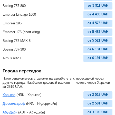
от
3 911
UAH
Boeing 737-800
от
4 495
UAH
Embraer Lineage 1000
от
4 573
UAH
Embraer 195
от
5 487
UAH
Embraer 175 (short wing)
от
5 521
UAH
Boeing 737 MAX 8
от
6 131
UAH
Boeing 737-300
от
6 191
UAH
Airbus A320
Города пересадок
Ниже ознакомьтесь с ценами на авиабилеты с пересадкой через
другие города. Наиболее дешевый вариант — лететь через Харьков
за
2519
UAH
.
от
2 519
UAH
Харьков
(HRK - Харьков)
от
2 591
UAH
Дюссельдорф
(NRN - Нидеррхейн)
от
3 109
UAH
Абу-Даби
(AUH - Абу-Даби)