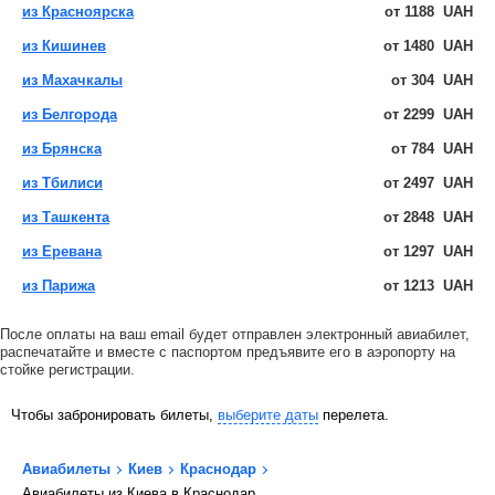
из Красноярска
от
1188
UAH
из Кишинев
от
1480
UAH
из Махачкалы
от
304
UAH
из Белгорода
от
2299
UAH
из Брянска
от
784
UAH
из Тбилиси
от
2497
UAH
из Ташкента
от
2848
UAH
из Еревана
от
1297
UAH
из Парижа
от
1213
UAH
После оплаты на ваш email будет отправлен электронный авиабилет,
распечатайте и вместе с паспортом предъявите его в аэропорту на
стойке регистрации.
Чтобы забронировать билеты,
выберите даты
перелета.
Авиабилеты
Киев
Краснодар
Авиабилеты из Киева в Краснодар