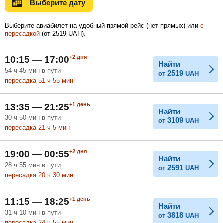
Выберите дату
Ноябрь
Декабрь
Январь
Выберите авиабилет на удобный прямой рейс (нет прямых) или
с
пересадкой
(
от
2519
UAH
).
Февраль
Март
Апрель
+2
дня
10:15 — 17:00
Найти
54
ч
45
мин
в пути
2519
от
UAH
пересадка 51
ч
55
мин
Май
Июнь
Июль
+1
день
13:35 — 21:25
Найти
30
ч
50
мин
в пути
3109
от
UAH
пересадка 21
ч
5
мин
+2
дня
19:00 — 00:55
Найти
28
ч
55
мин
в пути
2591
от
UAH
пересадка 20
ч
30
мин
+1
день
11:15 — 18:25
Найти
31
ч
10
мин
в пути
3818
от
UAH
пересадка 24
ч
55
мин