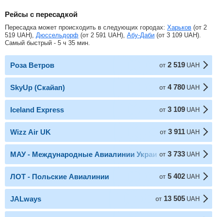
Рейсы с пересадкой
Пересадка может происходить в следующих городах:
Харьков
(от
2
519
UAH
),
Дюссельдорф
(от
2 591
UAH
),
Абу-Даби
(от
3 109
UAH
).
Самый быстрый - 5 ч 35 мин.
2 519
Роза Ветров
от
UAH
4 780
SkyUp (Скайап)
от
UAH
3 109
Iceland Express
от
UAH
3 911
Wizz Air UK
от
UAH
3 733
МАУ - Международные Авиалинии Украины
от
UAH
5 402
ЛОТ - Польские Авиалинии
от
UAH
13 505
JALways
от
UAH