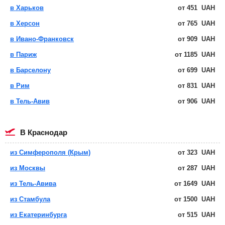
в Харьков
от
451
UAH
в Херсон
от
765
UAH
в Ивано-Франковск
от
909
UAH
в Париж
от
1185
UAH
в Барселону
от
699
UAH
в Рим
от
831
UAH
в Тель-Авив
от
906
UAH
в Краснодар
из Симферополя (Крым)
от
323
UAH
из Москвы
от
287
UAH
из Тель-Авива
от
1649
UAH
из Стамбула
от
1500
UAH
из Екатеринбурга
от
515
UAH