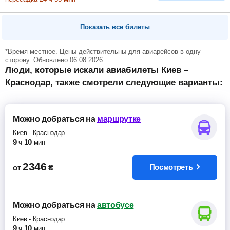
Показать все билеты
*Время местное. Цены действительны для авиарейсов в одну
сторону. Обновлено 06.08.2026.
Люди, которые искали авиабилеты Киев –
Краснодар, также смотрели следующие варианты:
Можно добраться
на
маршрутке
Киев
-
Краснодар
9
10
ч
мин
2346
Посмотреть
от
₴
Можно добраться
на
автобусе
Киев
-
Краснодар
9
10
ч
мин