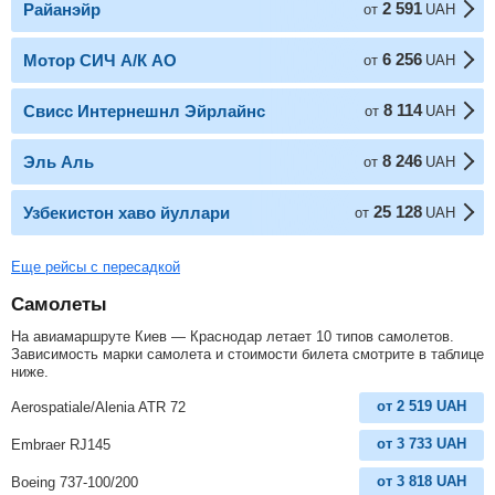
2 591
Райанэйр
от
UAH
6 256
Мотор СИЧ А/К АО
от
UAH
8 114
Свисс Интернешнл Эйрлайнс
от
UAH
8 246
Эль Аль
от
UAH
25 128
Узбекистон хаво йуллари
от
UAH
Еще рейсы с пересадкой
Самолеты
На авиамаршруте Киев — Краснодар летает 10 типов самолетов.
Зависимость марки самолета и стоимости билета смотрите в таблице
ниже.
от
2 519
UAH
Aerospatiale/Alenia ATR 72
от
3 733
UAH
Embraer RJ145
от
3 818
UAH
Boeing 737-100/200