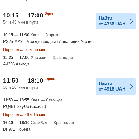
+2дня
10:15 — 17:00
Найти
54 ч 45 мин в пути
4336
UAH
от
10:15 — 11:30
Киев — Харьков
PS25 МАУ - Международные Авиалинии Украины
Пересадка 51 ч 55 мин
15:25 — 17:00
Харьков — Краснодар
A4356 Азимут
+1день
11:50 — 18:10
Найти
30 ч 20 мин в пути
4918
UAH
от
11:50 — 13:55
Киев — Стамбул
PQ491 SkyUp (Скайап)
Пересадка 26 ч 15 мин
16:10 — 18:10
Стамбул — Краснодар
DP972 Победа