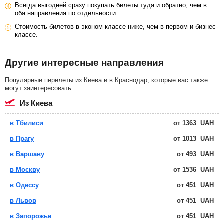
Всегда выгодней сразу покупать билеты туда и обратно, чем в
оба направления по отдельности.
Стоимость билетов в эконом-классе ниже, чем в первом и бизнес-
классе.
Другие интересные направления
Популярные перелеты из Киева и в Краснодар, которые вас также
могут заинтересовать.
из Киева
в Тбилиси
от
1363
UAH
в Прагу
от
1013
UAH
в Варшаву
от
493
UAH
в Москву
от
1536
UAH
в Одессу
от
451
UAH
в Львов
от
451
UAH
в Запорожье
от
451
UAH