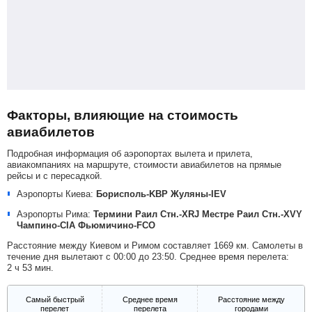
Факторы, влияющие на стоимость
авиабилетов
Подробная информация об аэропортах вылета и прилета,
авиакомпаниях на маршруте, стоимости авиабилетов на прямые
рейсы и с пересадкой.
Аэропорты Киева:
Борисполь-KBP
Жуляны-IEV
Аэропорты Рима:
Термини Раил Стн.-XRJ
Местре Раил Стн.-XVY
Чампино-CIA
Фьюмичино-FCO
Расстояние между Киевом и Римом составляет 1669 км. Самолеты в
течение дня вылетают с 00:00 до 23:50. Среднее время перелета:
2 ч 53 мин.
Самый быстрый
Среднее время
Расстояние между
перелет
перелета
городами