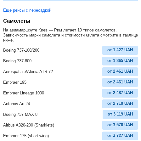
Еще рейсы с пересадкой
Самолеты
На авиамаршруте Киев — Рим летает 10 типов самолетов.
Зависимость марки самолета и стоимости билета смотрите в таблице
ниже.
от
1 427
UAH
Boeing 737-100/200
от
1 865
UAH
Boeing 737-800
от
2 461
UAH
Aerospatiale/Alenia ATR 72
от
2 461
UAH
Embraer 195
от
2 487
UAH
Embraer Lineage 1000
от
2 710
UAH
Antonov An-24
от
3 119
UAH
Boeing 737 MAX 8
от
3 576
UAH
Airbus A320-200 (Sharklets)
от
3 727
UAH
Embraer 175 (short wing)