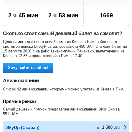
2 ч 45 мин
2 ч 53 мин
1669
Сколько стоит самый дешевый билет на самолет?
Цена самого дешевого авиабилета из Киева в Рим, найденного
системой поиска BiletyPlus.ua, составила
450
UAH
Это был билет на
15 августа 2026 г. на рейс авиакомпании Райанэйр, вылетающий из
Киева в 12:35 и прилетающий в Рим в 17:40.
Хочу найти такой же!
Авиакомпании
Список 42 авиакомпании, которыми можно улететь из Киева в Рим.
Прямые рейсы
Самый дешевый прямой предсавлен авиакомпанией Визз Эйр за
551
UAH
.
1 500
SkyUp (Скайап)
от
UAH