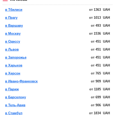
в Тбилиси
от
1363
UAH
в Прагу
от
1013
UAH
в Варшаву
от
493
UAH
в Москву
от
1536
UAH
в Одессу
от
451
UAH
в Львов
от
451
UAH
в Запорожье
от
451
UAH
в Харьков
от
451
UAH
в Херсон
от
765
UAH
в Ивано-Франковск
от
909
UAH
в Париж
от
1185
UAH
в Барселону
от
699
UAH
в Тель-Авив
от
906
UAH
в Стамбул
от
1834
UAH