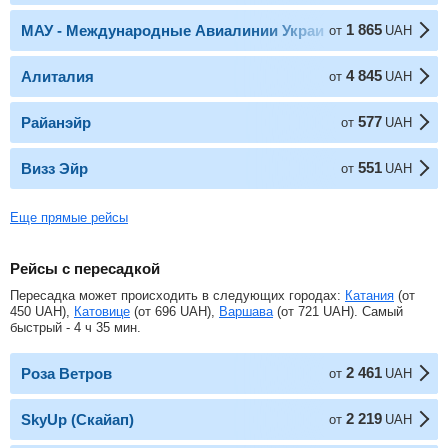
1 865
МАУ - Международные Авиалинии Украины
от
UAH
4 845
Алиталия
от
UAH
577
Райанэйр
от
UAH
551
Визз Эйр
от
UAH
Еще прямые рейсы
Рейсы с пересадкой
Пересадка может происходить в следующих городах:
Катания
(от
450
UAH
),
Катовице
(от
696
UAH
),
Варшава
(от
721
UAH
). Самый
быстрый - 4 ч 35 мин.
2 461
Роза Ветров
от
UAH
2 219
SkyUp (Скайап)
от
UAH