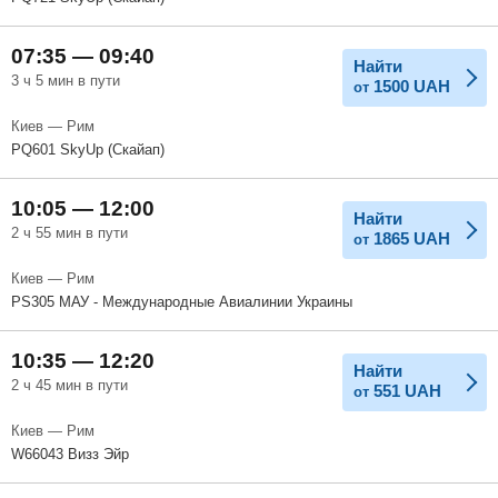
07:35 — 09:40
Найти
3 ч 5 мин в пути
1500
UAH
от
Киев — Рим
PQ601 SkyUp (Скайап)
10:05 — 12:00
Найти
2 ч 55 мин в пути
1865
UAH
от
Киев — Рим
PS305 МАУ - Международные Авиалинии Украины
10:35 — 12:20
Найти
2 ч 45 мин в пути
551
UAH
от
Киев — Рим
W66043 Визз Эйр