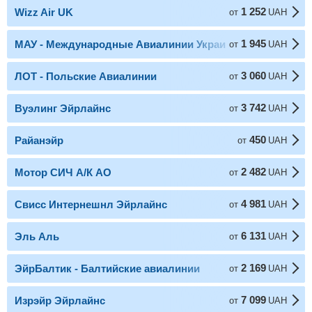
1 252
Wizz Air UK
от
UAH
1 945
МАУ - Международные Авиалинии Украины
от
UAH
3 060
ЛОТ - Польские Авиалинии
от
UAH
3 742
Вуэлинг Эйрлайнс
от
UAH
450
Райанэйр
от
UAH
2 482
Мотор СИЧ А/К АО
от
UAH
4 981
Свисс Интернешнл Эйрлайнс
от
UAH
6 131
Эль Аль
от
UAH
2 169
ЭйрБалтик - Балтийские авиалинии
от
UAH
7 099
Изрэйр Эйрлайнc
от
UAH