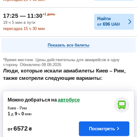
+1
день
17:25 — 11:30
Найти
19
ч
5
мин
в пути
696
от
UAH
пересадка 15
ч
30
мин
Показать все билеты
*Время местное. Цены действительны для авиарейсов в одну
сторону. Обновлено 08.08.2026.
Люди, которые искали авиабилеты Киев – Рим,
также смотрели следующие варианты:
Можно добраться
на
автобусе
Киев
-
Рим
1
9
0
д
ч
мин
6572
Посмотреть
от
₴