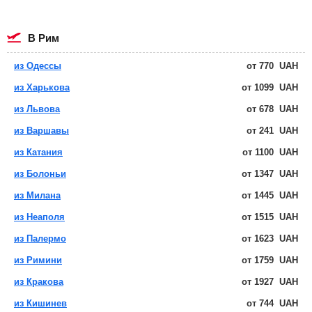
в Рим
из Одессы
от
770
UAH
из Харькова
от
1099
UAH
из Львова
от
678
UAH
из Варшавы
от
241
UAH
из Катания
от
1100
UAH
из Болоньи
от
1347
UAH
из Милана
от
1445
UAH
из Неаполя
от
1515
UAH
из Палермо
от
1623
UAH
из Римини
от
1759
UAH
из Кракова
от
1927
UAH
из Кишинев
от
744
UAH