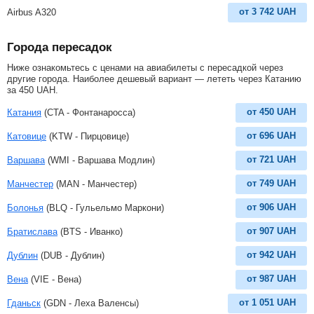
от
3 742
UAH
Airbus A320
Города пересадок
Ниже ознакомьтесь с ценами на авиабилеты с пересадкой через
другие города. Наиболее дешевый вариант — лететь через Катанию
за
450
UAH
.
от
450
UAH
Катания
(CTA - Фонтанаросса)
от
696
UAH
Катовице
(KTW - Пирцовице)
от
721
UAH
Варшава
(WMI - Варшава Модлин)
от
749
UAH
Манчестер
(MAN - Манчестер)
от
906
UAH
Болонья
(BLQ - Гульельмо Маркони)
от
907
UAH
Братислава
(BTS - Иванко)
от
942
UAH
Дублин
(DUB - Дублин)
от
987
UAH
Вена
(VIE - Вена)
от
1 051
UAH
Гданьск
(GDN - Леха Валенсы)