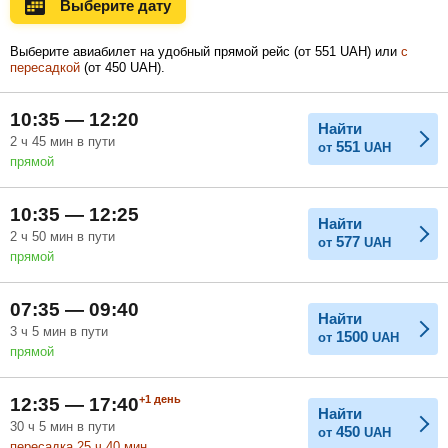
Выберите дату
Ноябрь
Декабрь
Январь
Выберите авиабилет на удобный прямой рейс (
от
551
UAH
) или
с
пересадкой
(
от
450
UAH
).
Февраль
Март
Апрель
10:35 — 12:20
Найти
2
ч
45
мин
в пути
551
от
UAH
прямой
Май
Июнь
Июль
10:35 — 12:25
Найти
2
ч
50
мин
в пути
577
от
UAH
прямой
07:35 — 09:40
Найти
3
ч
5
мин
в пути
1500
от
UAH
прямой
+1
день
12:35 — 17:40
Найти
30
ч
5
мин
в пути
450
от
UAH
пересадка 25
ч
40
мин