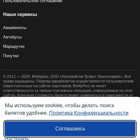
Пользовательское соглашение
Наши сервисы
Авиабилеты
Автобусы
Маршрутки
Попутки
© 2012 — 2026, Biletyplus, ООО «Инновэйтив Трэвел Текнолоджиз». Все
права защищены. Покупка авиабилетов осуществляется пользователем
самостоятельно на сайтах партнеров, BiletyPlus не несет
ответственности за любые платежные операции, совершаемые на этих
сайтах. Конечная стоимость билета может изменяться в зависимости от
выбранного способа оплаты. Использование этого сайта означает
Мы используем cookies, чтобы делать поиск
принятие правил
пользовательского соглашения
и
политики
билетов удобнее.
Политика Конфиденциальности
конфиденциальности
.
Ссылки на наши региональные сайты:
Соглашаюсь
Настроить