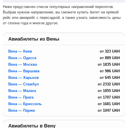
Ниже представлен список популярных направлений перелетов.
Выбрав нужное направление, вы сможете купить билет на прямой
рейс или авиарейс с пересадкой, а также узнать зависимость цены
от сезона года и многое другое.
Авиабилеты из Вены
Вена — Киев
от
323
UAH
Вена — Одесса
от
889
UAH
Вена — Москва
от
1835
UAH
Вена — Варшава
от
986
UAH
Вена — Харьков
от
645
UAH
Вена — Стамбул
от
2332
UAH
Вена — Малага
от
1855
UAH
Вена — Прага
от
1707
UAH
Вена — Брюссель
от
1681
UAH
Вена — Париж
от
1047
UAH
Авиабилеты в Вену