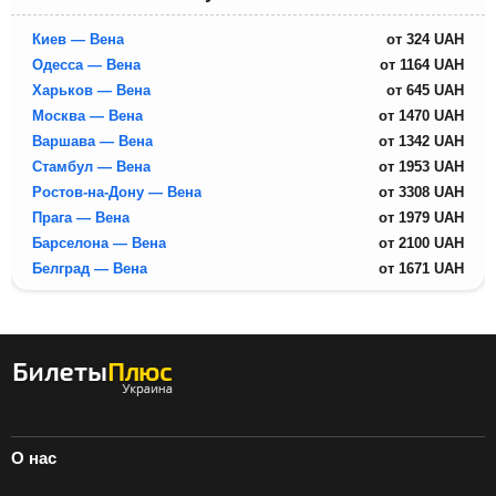
Киев — Вена
от
324
UAH
Одесса — Вена
от
1164
UAH
Харьков — Вена
от
645
UAH
Москва — Вена
от
1470
UAH
Варшава — Вена
от
1342
UAH
Стамбул — Вена
от
1953
UAH
Ростов-на-Дону — Вена
от
3308
UAH
Прага — Вена
от
1979
UAH
Барселона — Вена
от
2100
UAH
Белград — Вена
от
1671
UAH
О нас