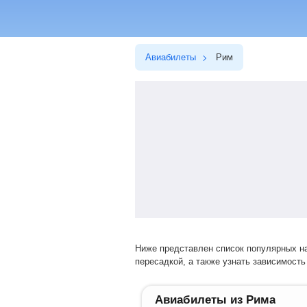
Авиабилеты
Рим
Ниже представлен список популярных направлений перелетов. Выбрав нужное направление, вы сможете купить билет на прямой рейс или авиарейс с
пересадкой, а также узнать зависимость 
Авиабилеты из Рима