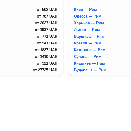
от
602
UAH
Киев — Рим
от
787
UAH
Одесса — Рим
от
2023
UAH
Харьков — Рим
от
1937
UAH
Львов — Рим
от
771
UAH
Варшава — Рим
от
941
UAH
Краков — Рим
от
1827
UAH
Катовице — Рим
от
1410
UAH
Сучава — Рим
от
921
UAH
Кишинев — Рим
от
27725
UAH
Будапешт — Рим