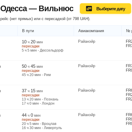
 Одесса — Вильнюс
Выберите дату
рейс (нет прямых) или
с пересадкой
(
от
798
UAH
).
В пути
Авиакомпания
№ 
10
20
Райанэйр
FR
ч
мин
FR
пересадки
5
ч
5
мин
- Дюссельдорф
50
45
Райанэйр
FR
я
ч
мин
FR
пересадки
45
ч
20
мин
- Рим
37
15
Райанэйр
FR
я
ч
мин
FR
пересадки
FR
13
ч
20
мин
- Познань
17
ч
0
мин
- Лондон
44
0
Райанэйр
FR
я
ч
мин
FR
пересадки
FR
20
ч
5
мин
- Вроцлав
16
ч
30
мин
- Ливерпуль