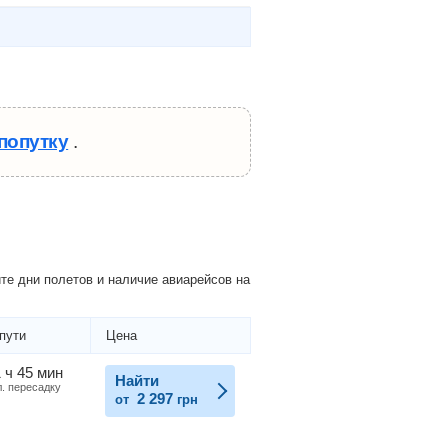
попутку
.
е дни полетов и наличие авиарейсов на
пути
Цена
 ч 45 мин
Найти
л. пересадку
2 297
от
грн