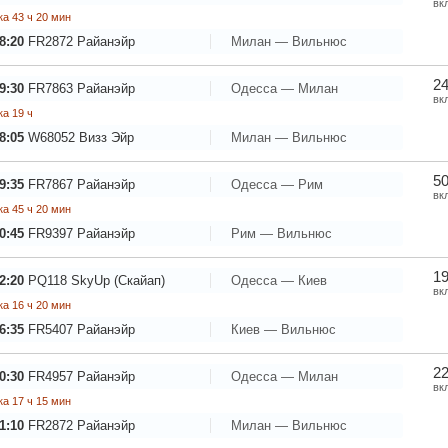
вк
а 43 ч 20 мин
8:20
FR2872
Райанэйр
Милан — Вильнюс
24
9:30
FR7863
Райанэйр
Одесса — Милан
вк
а 19 ч
8:05
W68052
Визз Эйр
Милан — Вильнюс
50
9:35
FR7867
Райанэйр
Одесса — Рим
вк
а 45 ч 20 мин
0:45
FR9397
Райанэйр
Рим — Вильнюс
19
2:20
PQ118
SkyUp (Скайап)
Одесса — Киев
вк
а 16 ч 20 мин
6:35
FR5407
Райанэйр
Киев — Вильнюс
22
0:30
FR4957
Райанэйр
Одесса — Милан
вк
а 17 ч 15 мин
1:10
FR2872
Райанэйр
Милан — Вильнюс