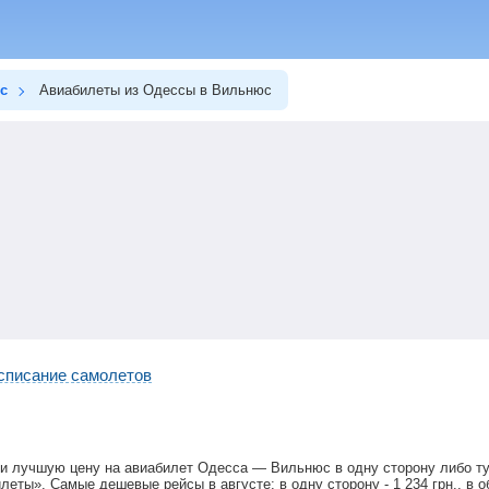
с
Авиабилеты из Одессы в Вильнюс
списание самолетов
ти лучшую цену на авиабилет Одесса — Вильнюс в одну сторону либо т
илеты». Самые дешевые рейсы в августе: в одну сторону -
1 234
грн
., в 