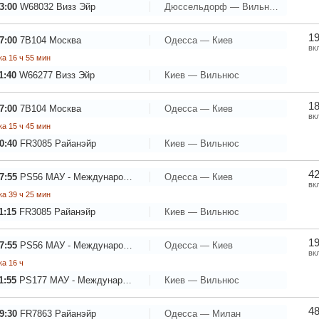
3:00
W68032
Визз Эйр
Дюссельдорф — Вильнюс
19
7:00
7B104
Москва
Одесса — Киев
вк
а 16 ч 55 мин
1:40
W66277
Визз Эйр
Киев — Вильнюс
18
7:00
7B104
Москва
Одесса — Киев
вк
а 15 ч 45 мин
0:40
FR3085
Райанэйр
Киев — Вильнюс
42
7:55
PS56
МАУ - Международные Авиалинии Украины
Одесса — Киев
вк
а 39 ч 25 мин
1:15
FR3085
Райанэйр
Киев — Вильнюс
19
7:55
PS56
МАУ - Международные Авиалинии Украины
Одесса — Киев
вк
а 16 ч
1:55
PS177
МАУ - Международные Авиалинии Украины
Киев — Вильнюс
48
9:30
FR7863
Райанэйр
Одесса — Милан