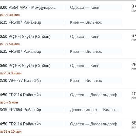
9 
8:00
PS54
МАУ - Международные Авиалинии Украины
Одесса — Киев
вк
а 6 ч 40 мин
6:35
FR5407
Райанэйр
Киев — Вильнюс
6 
0:50
PQ108
SkyUp (Скайап)
Одесса — Киев
вк
а 3 ч 50 мин
6:35
FR5407
Райанэйр
Киев — Вильнюс
26
0:50
PQ108
SkyUp (Скайап)
Одесса — Киев
вк
а 23 ч 35 мин
2:10
W66277
Визз Эйр
Киев — Вильнюс
10
4:50
FR2114
Райанэйр
Одесса — Дюссельдорф
вк
а 5 ч 5 мин
3:15
FR7654
Райанэйр
Дюссельдорф — Вильнюс
58
4:50
FR2114
Райанэйр
Одесса — Дюссельдорф
вк
а 53 ч 10 мин