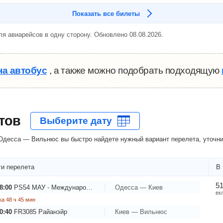
Показать все билеты
я авиарейсов в одну сторону. Обновлено 08.08.2026.
на автобус
, а также можно подобрать подходящую
тов
десса — Вильнюс вы быстро найдете нужный вариант перелета, уточнит
и перелета
В 
51
8:00
PS54
МАУ - Международные Авиалинии Украины
Одесса — Киев
вк
а 48 ч 45 мин
0:40
FR3085
Райанэйр
Киев — Вильнюс