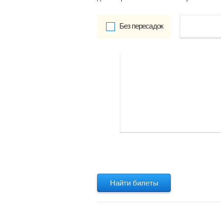
Без пересадок
от
Обратно:
указать
Найти билеты
Найти билеты