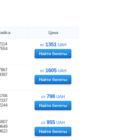
рейса
Цена
2114
1351
от
UAH
7654
Найти билеты
7867
1605
от
UAH
9397
Найти билеты
6706
798
от
UAH
2337
2244
Найти билеты
6807
955
от
UAH
9649
9622
Найти билеты