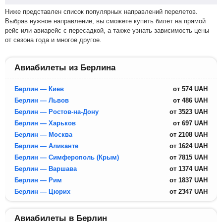
Ниже представлен список популярных направлений перелетов.
Выбрав нужное направление, вы сможете купить билет на прямой
рейс или авиарейс с пересадкой, а также узнать зависимость цены
от сезона года и многое другое.
Авиабилеты из Берлина
Берлин — Киев
от
574
UAH
Берлин — Львов
от
486
UAH
Берлин — Ростов-на-Дону
от
3523
UAH
Берлин — Харьков
от
697
UAH
Берлин — Москва
от
2108
UAH
Берлин — Аликанте
от
1624
UAH
Берлин — Симферополь (Крым)
от
7815
UAH
Берлин — Варшава
от
1374
UAH
Берлин — Рим
от
1837
UAH
Берлин — Цюрих
от
2347
UAH
Авиабилеты в Берлин