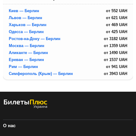
Киев — Берлин
от
552
UAH
Львов — Берлин
от
621
UAH
Харьков — Берлин
от
469
UAH
Одесса — Берлин
от
425
UAH
Ростов-на-Дону — Берлин
от
3182
UAH
Москва — Берлин
от
1359
UAH
Аликанте — Берлин
от
1490
UAH
Ереван — Берлин
от
1537
UAH
Рим — Берлин
от
941
UAH
Симферополь (Крым) — Берлин
от
3943
UAH
О нас