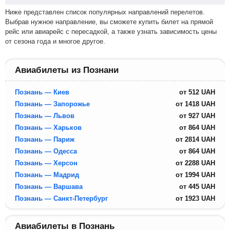
Ниже представлен список популярных направлений перелетов.
Выбрав нужное направление, вы сможете купить билет на прямой
рейс или авиарейс с пересадкой, а также узнать зависимость цены
от сезона года и многое другое.
Авиабилеты из Познани
Познань — Киев
от
512
UAH
Познань — Запорожье
от
1418
UAH
Познань — Львов
от
927
UAH
Познань — Харьков
от
864
UAH
Познань — Париж
от
2814
UAH
Познань — Одесса
от
864
UAH
Познань — Херсон
от
2288
UAH
Познань — Мадрид
от
1994
UAH
Познань — Варшава
от
445
UAH
Познань — Санкт-Петербург
от
1923
UAH
Авиабилеты в Познань