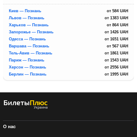
Киев — Познань
от
584
UAH
Львов — Познань
от
1383
UAH
Харьков — Познань
от
864
UAH
Запорожье — Познань
от
1426
UAH
Одесса — Познань
от
1651
UAH
Варшава — Познань
от
567
UAH
Тель-Авив — Познань
от
1861
UAH
Париж — Познань
от
1543
UAH
Херсон — Познань
от
2556
UAH
Берлин — Познань
от
1995
UAH
О нас