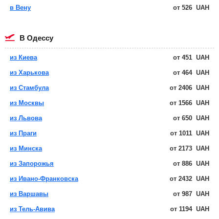
в Вену
от
526
UAH
в Одессу
из Киева
от
451
UAH
из Харькова
от
464
UAH
из Стамбула
от
2406
UAH
из Москвы
от
1566
UAH
из Львова
от
650
UAH
из Праги
от
1011
UAH
из Минска
от
2173
UAH
из Запорожья
от
886
UAH
из Ивано-Франковска
от
2432
UAH
из Варшавы
от
987
UAH
из Тель-Авива
от
1194
UAH