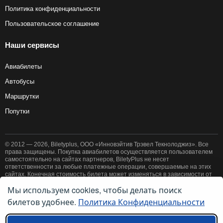
Политика конфиденциальности
Пользовательское соглашение
Наши сервисы
Авиабилеты
Автобусы
Маршрутки
Попутки
© 2012 — 2026, Biletyplus, ООО «Инновэйтив Трэвел Текнолоджиз». Все
права защищены. Покупка авиабилетов осуществляется пользователем
самостоятельно на сайтах партнеров, BiletyPlus не несет
ответственности за любые платежные операции, совершаемые на этих
сайтах. Конечная стоимость билета может изменяться в зависимости от
выбранного способа оплаты. Использование этого сайта означает
Мы используем cookies, чтобы делать поиск
принятие правил
пользовательского соглашения
и
политики
билетов удобнее.
Политика Конфиденциальности
конфиденциальности
.