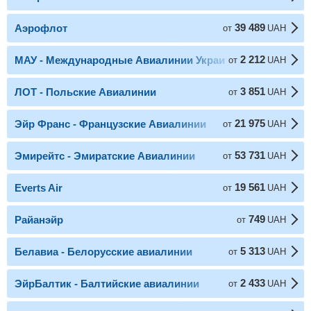
39 489
Аэрофлот
от
UAH
2 212
МАУ - Международные Авиалинии Украины
от
UAH
3 851
ЛОТ - Польские Авиалинии
от
UAH
21 975
Эйр Франс - Французские Авиалинии
от
UAH
53 731
Эмирейтс - Эмиратские Авиалинии
от
UAH
19 561
Everts Air
от
UAH
749
Райанэйр
от
UAH
5 313
Белавиа - Белорусские авиалинии
от
UAH
2 433
ЭйрБалтик - Балтийские авиалинии
от
UAH