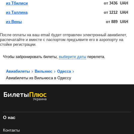
из Тбилиси
от
3436
UAH
из Таллина
от
1212
UAH
из Вены
от
889
UAH
После оплаты на ваш email будет отправлен электронный авиабилет,
распечатайте и вместе с паспортом предъявите его в аэропорту на
стойке регистрации.
Чтобы забронировать билеты,
выберите даты
перелета.
Авиабилеты
Вильнюс
Одесса
Авиабилеты из Вильнюса в Одессу
О нас
Контакты