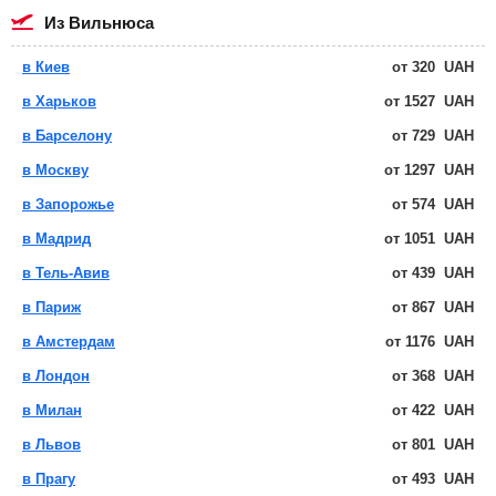
из Вильнюса
в Киев
от
320
UAH
в Харьков
от
1527
UAH
в Барселону
от
729
UAH
в Москву
от
1297
UAH
в Запорожье
от
574
UAH
в Мадрид
от
1051
UAH
в Тель-Авив
от
439
UAH
в Париж
от
867
UAH
в Амстердам
от
1176
UAH
в Лондон
от
368
UAH
в Милан
от
422
UAH
в Львов
от
801
UAH
в Прагу
от
493
UAH