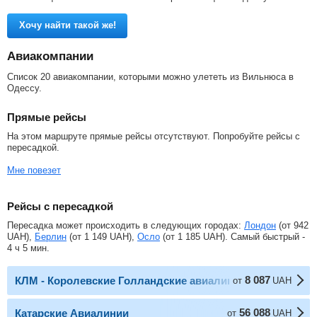
Хочу найти такой же!
Авиакомпании
Список 20 авиакомпании, которыми можно улететь из Вильнюса в
Одессу.
Прямые рейсы
На этом маршруте прямые рейсы отсутствуют. Попробуйте рейсы с
пересадкой.
Мне повезет
Рейсы с пересадкой
Пересадка может происходить в следующих городах:
Лондон
(от
942
UAH
),
Берлин
(от
1 149
UAH
),
Осло
(от
1 185
UAH
). Самый быстрый -
4 ч 5 мин.
8 087
КЛМ - Королевские Голландские авиалинии
от
UAH
56 088
Катарские Авиалинии
от
UAH