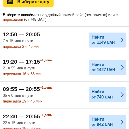
Выберите дату
Ноябрь
Декабрь
Январь
Выберите авиабилет на удобный прямой рейс (нет прямых) или
с
пересадкой
(
от
749
UAH
).
Февраль
Март
Апрель
12:50 — 20:05
Найти
7
ч
15
мин
в пути
1149
от
UAH
пересадка 2
ч
45
мин
Май
Июнь
Июль
+1
день
19:20 — 17:15
Найти
21
ч
55
мин
в пути
1427
от
UAH
пересадка 16
ч
35
мин
+1
день
09:55 — 20:55
Найти
35
ч
0
мин
в пути
749
от
UAH
пересадка 29
ч
45
мин
+1
день
22:40 — 20:55
Найти
22
ч
15
мин
в пути
942
от
UAH
пересадка 15
ч
30
мин