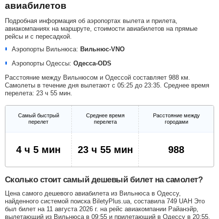
авиабилетов
Подробная информация об аэропортах вылета и прилета,
авиакомпаниях на маршруте, стоимости авиабилетов на прямые
рейсы и с пересадкой.
Аэропорты Вильнюса:
Вильнюс-VNO
Аэропорты Одессы:
Одесса-ODS
Расстояние между Вильнюсом и Одессой составляет 988 км.
Самолеты в течение дня вылетают с 05:25 до 23:35. Среднее время
перелета: 23 ч 55 мин.
Самый быстрый
Среднее время
Расстояние между
перелет
перелета
городами
4 ч 5 мин
23 ч 55 мин
988
Сколько стоит самый дешевый билет на самолет?
Цена самого дешевого авиабилета из Вильнюса в Одессу,
найденного системой поиска BiletyPlus.ua, составила
749
UAH
Это
был билет на 11 августа 2026 г. на рейс авиакомпании Райанэйр,
вылетающий из Вильнюса в 09:55 и прилетающий в Одессу в 20:55.