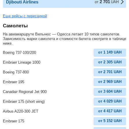
2 701
Djibouti Airlines
от
UAH
Еще рейсы с пересадкой
Самолеты
На авиамаршруте Вильнюс — Одесса летает 10 типов самолетов.
Зависимость марки самолета и стоимости билета смотрите в таблице
ниже.
от
1 149
UAH
Boeing 737-100/200
от
2 305
UAH
Embraer Lineage 1000
от
2 701
UAH
Boeing 737-800
от
2 969
UAH
Embraer 195
от
3 604
UAH
Canadair Regional Jet 900
от
4 029
UAH
Embraer 175 (short wing)
от
4 417
UAH
Airbus A220-300 JET
от
5 152
UAH
Embraer 175