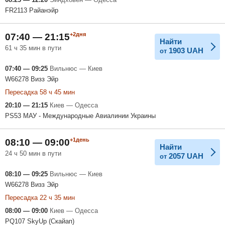
FR2113 Райанэйр
+2дня
07:40 — 21:15
Найти
61 ч 35 мин в пути
1903
UAH
от
07:40 — 09:25
Вильнюс — Киев
W66278 Визз Эйр
Пересадка 58 ч 45 мин
20:10 — 21:15
Киев — Одесса
PS53 МАУ - Международные Авиалинии Украины
+1день
08:10 — 09:00
Найти
24 ч 50 мин в пути
2057
UAH
от
08:10 — 09:25
Вильнюс — Киев
W66278 Визз Эйр
Пересадка 22 ч 35 мин
08:00 — 09:00
Киев — Одесса
PQ107 SkyUp (Скайап)