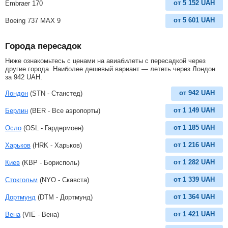
от
5 152
UAH
Embraer 170
от
5 601
UAH
Boeing 737 MAX 9
Города пересадок
Ниже ознакомьтесь с ценами на авиабилеты с пересадкой через
другие города. Наиболее дешевый вариант — лететь через Лондон
за
942
UAH
.
от
942
UAH
Лондон
(STN - Станстед)
от
1 149
UAH
Берлин
(BER - Все аэропорты)
от
1 185
UAH
Осло
(OSL - Гардермоен)
от
1 216
UAH
Харьков
(HRK - Харьков)
от
1 282
UAH
Киев
(KBP - Борисполь)
от
1 339
UAH
Стокгольм
(NYO - Скавста)
от
1 364
UAH
Дортмунд
(DTM - Дортмунд)
от
1 421
UAH
Вена
(VIE - Вена)