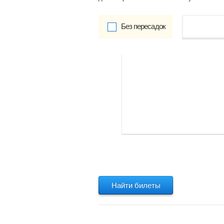
Без пересадок
от
Обратно:
указать
Найти билеты
Найти билеты