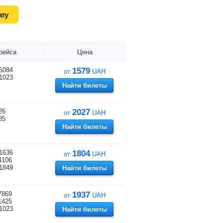
ату
рейса
Цена
5084
1579
от
UAH
1023
Найти билеты
26
2027
от
UAH
85
Найти билеты
1636
1804
от
UAH
4106
1849
Найти билеты
7869
1937
от
UAH
1425
1023
Найти билеты