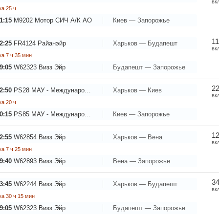
вк
а 25 ч
1:15
M9202
Мотор СИЧ А/К АО
Киев — Запорожье
11
2:25
FR4124
Райанэйр
Харьков — Будапешт
вк
а 7 ч 35 мин
9:05
W62323
Визз Эйр
Будапешт — Запорожье
22
2:50
PS28
МАУ - Международные Авиалинии Украины
Харьков — Киев
вк
а 20 ч
0:15
PS85
МАУ - Международные Авиалинии Украины
Киев — Запорожье
12
2:55
W62854
Визз Эйр
Харьков — Вена
вк
а 7 ч 25 мин
9:40
W62893
Визз Эйр
Вена — Запорожье
34
3:45
W62244
Визз Эйр
Харьков — Будапешт
вк
а 30 ч 15 мин
9:05
W62323
Визз Эйр
Будапешт — Запорожье