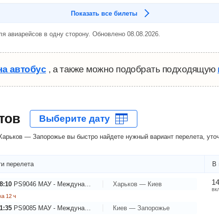
Показать все билеты
я авиарейсов в одну сторону. Обновлено 08.08.2026.
на автобус
, а также можно подобрать подходящую
тов
арьков — Запорожье вы быстро найдете нужный вариант перелета, уточ
и перелета
В 
14
8:10
PS9046
МАУ - Международные Авиалинии Украины
Харьков — Киев
вк
а 12 ч
1:35
PS9085
МАУ - Международные Авиалинии Украины
Киев — Запорожье