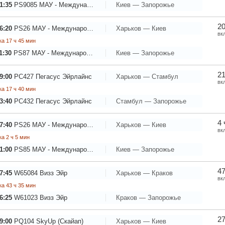
1:35
PS9085
МАУ - Международные Авиалинии Украины
Киев — Запорожье
20
6:20
PS26
МАУ - Международные Авиалинии Украины
Харьков — Киев
вк
а 17 ч 45 мин
1:30
PS87
МАУ - Международные Авиалинии Украины
Киев — Запорожье
21
9:00
PC427
Пегасус Эйрлайнс
Харьков — Стамбул
вк
а 17 ч 40 мин
3:40
PC432
Пегасус Эйрлайнс
Стамбул — Запорожье
4 
7:40
PS26
МАУ - Международные Авиалинии Украины
Харьков — Киев
вк
а 2 ч 5 мин
1:00
PS85
МАУ - Международные Авиалинии Украины
Киев — Запорожье
47
7:45
W65084
Визз Эйр
Харьков — Краков
вк
а 43 ч 35 мин
6:25
W61023
Визз Эйр
Краков — Запорожье
27
9:00
PQ104
SkyUp (Скайап)
Харьков — Киев