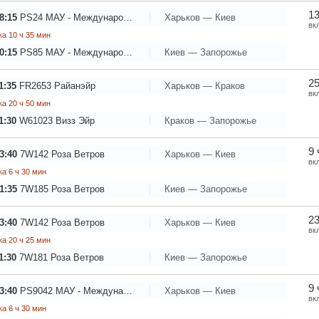
13
8:15
PS24
МАУ - Международные Авиалинии Украины
Харьков — Киев
вк
а 10 ч 35 мин
0:15
PS85
МАУ - Международные Авиалинии Украины
Киев — Запорожье
25
1:35
FR2653
Райанэйр
Харьков — Краков
вк
а 20 ч 50 мин
1:30
W61023
Визз Эйр
Краков — Запорожье
9 
3:40
7W142
Роза Ветров
Харьков — Киев
вк
а 6 ч 30 мин
1:35
7W185
Роза Ветров
Киев — Запорожье
23
3:40
7W142
Роза Ветров
Харьков — Киев
вк
а 20 ч 25 мин
1:30
7W181
Роза Ветров
Киев — Запорожье
9 
3:40
PS9042
МАУ - Международные Авиалинии Украины
Харьков — Киев
вк
а 6 ч 30 мин