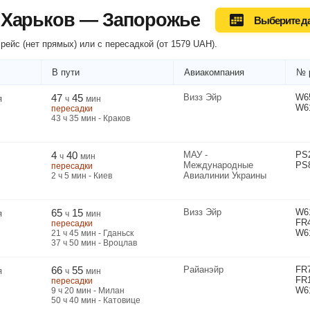
 Харьков — Запорожье
Выберите д
рейс (нет прямых) или
с пересадкой
(
от
1579
UAH
).
В пути
Авиакомпания
№ 
47
45
Визз Эйр
W6
я
ч
мин
W6
пересадки
43
ч
35
мин
- Краков
4
40
МАУ -
PS
ч
мин
Международные
PS
пересадки
Авиалинии Украины
2
ч
5
мин
- Киев
65
15
Визз Эйр
W6
я
ч
мин
FR
пересадки
W6
21
ч
45
мин
- Гданьск
37
ч
50
мин
- Вроцлав
66
55
Райанэйр
FR
я
ч
мин
FR
пересадки
W6
9
ч
20
мин
- Милан
50
ч
40
мин
- Катовице