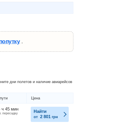
попутку
.
ните дни полетов и наличие авиарейсов
пути
Цена
 ч 45 мин
Найти
л. пересадку
2 801
от
грн