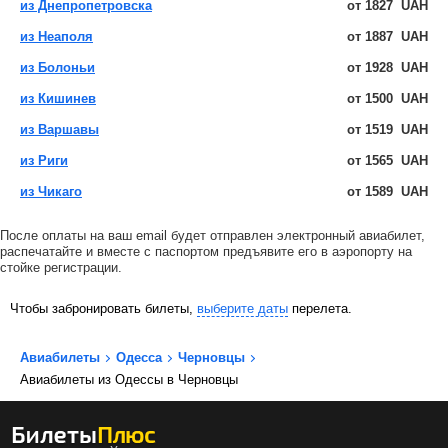
из Днепропетровска
от
1827
UAH
из Неаполя
от
1887
UAH
из Болоньи
от
1928
UAH
из Кишинев
от
1500
UAH
из Варшавы
от
1519
UAH
из Риги
от
1565
UAH
из Чикаго
от
1589
UAH
После оплаты на ваш email будет отправлен электронный авиабилет,
распечатайте и вместе с паспортом предъявите его в аэропорту на
стойке регистрации.
Чтобы забронировать билеты,
выберите даты
перелета.
Авиабилеты
Одесса
Черновцы
Авиабилеты из Одессы в Черновцы