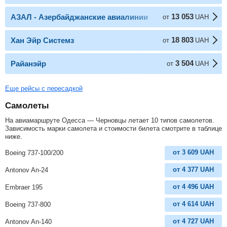
13 053
АЗАЛ - Азербайджанские авиалинии
от
UAH
18 803
Хан Эйр Системз
от
UAH
3 504
Райанэйр
от
UAH
Еще рейсы с пересадкой
Самолеты
На авиамаршруте Одесса — Черновцы летает 10 типов самолетов.
Зависимость марки самолета и стоимости билета смотрите в таблице
ниже.
от
3 609
UAH
Boeing 737-100/200
от
4 377
UAH
Antonov An-24
от
4 496
UAH
Embraer 195
от
4 614
UAH
Boeing 737-800
от
4 727
UAH
Antonov An-140