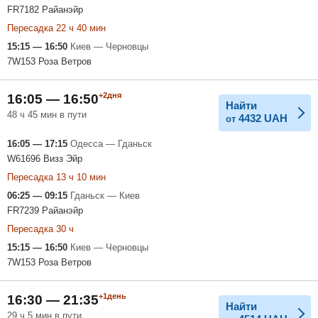
FR7182 Райанэйр
Пересадка 22 ч 40 мин
15:15 — 16:50
Киев — Черновцы
7W153 Роза Ветров
+2дня
16:05 — 16:50
Найти
48 ч 45 мин в пути
4432
UAH
от
16:05 — 17:15
Одесса — Гданьск
W61696 Визз Эйр
Пересадка 13 ч 10 мин
06:25 — 09:15
Гданьск — Киев
FR7239 Райанэйр
Пересадка 30 ч
15:15 — 16:50
Киев — Черновцы
7W153 Роза Ветров
+1день
16:30 — 21:35
Найти
29 ч 5 мин в пути