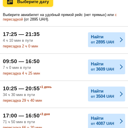
Выберите дату
Ноябрь
Декабрь
Январь
Выберите авиабилет на удобный прямой рейс (нет прямых) или
с
пересадкой
(
от
2895
UAH
).
Февраль
Март
Апрель
17:25 — 21:35
Найти
4
ч
10
мин
в пути
2895
от
UAH
пересадка 2
ч
0
мин
Май
Июнь
Июль
09:50 — 16:50
Найти
7
ч
0
мин
в пути
3609
от
UAH
пересадка 4
ч
25
мин
+1
день
10:25 — 20:55
Найти
34
ч
30
мин
в пути
3504
от
UAH
пересадка 29
ч
40
мин
+3
дня
17:00 — 16:50
Найти
71
ч
50
мин
в пути
4087
от
UAH
пересадка 66
ч
20
мин