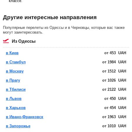
классе.
Другие интересные направления
Популярные перелеты из Одессы и в Черновцы, которые вас также
могут заинтересовать.
из Одессы
в Киев
от
453
UAH
в Стамбул
от
1984
UAH
в Москву
от
1512
UAH
в Прагу
от
1026
UAH
в Тбилиси
от
2122
UAH
в Львов
от
450
UAH
в Харьков
от
454
UAH
в Ивано-Франковск
от
1963
UAH
в Запорожье
от
1010
UAH