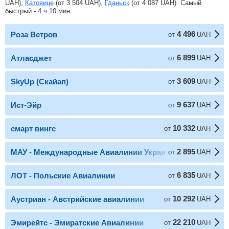
UAH
),
Катовице
(от
3 504
UAH
),
Гданьск
(от
4 087
UAH
). Самый
быстрый - 4 ч 10 мин.
4 496
Роза Ветров
от
UAH
6 899
Атласджет
от
UAH
3 609
SkyUp (Скайап)
от
UAH
9 637
Ист-Эйр
от
UAH
10 332
смарт вингс
от
UAH
2 895
МАУ - Международные Авиалинии Украины
от
UAH
6 835
ЛОТ - Польские Авиалинии
от
UAH
10 292
Аустриан - Австрийские авиалинии
от
UAH
22 210
Эмирейтс - Эмиратские Авиалинии
от
UAH