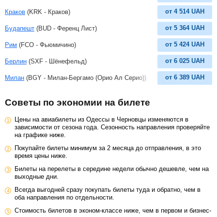
от
4 514
UAH
Краков
(KRK - Краков)
от
5 364
UAH
Будапешт
(BUD - Ференц Лист)
от
5 424
UAH
Рим
(FCO - Фьюмичино)
от
6 025
UAH
Берлин
(SXF - Шёнефельд)
от
6 389
UAH
Милан
(BGY - Милан-Бергамо (Орио Ал Серио))
Советы по экономии на билете
Цены на авиабилеты из Одессы в Черновцы изменяются в
зависимости от сезона года. Сезонность направления проверяйте
на графике ниже.
Покупайте билеты минимум за 2 месяца до отправления, в это
время цены ниже.
Билеты на перелеты в середине недели обычно дешевле, чем на
выходные дни.
Всегда выгодней сразу покупать билеты туда и обратно, чем в
оба направления по отдельности.
Стоимость билетов в эконом-классе ниже, чем в первом и бизнес-