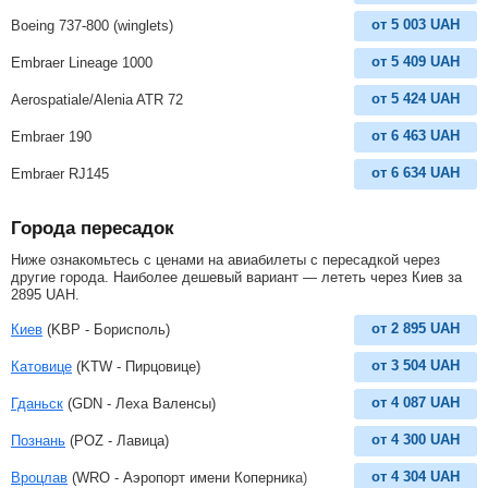
от
5 003
UAH
Boeing 737-800 (winglets)
от
5 409
UAH
Embraer Lineage 1000
от
5 424
UAH
Aerospatiale/Alenia ATR 72
от
6 463
UAH
Embraer 190
от
6 634
UAH
Embraer RJ145
Города пересадок
Ниже ознакомьтесь с ценами на авиабилеты с пересадкой через
другие города. Наиболее дешевый вариант — лететь через Киев за
2895
UAH
.
от
2 895
UAH
Киев
(KBP - Борисполь)
от
3 504
UAH
Катовице
(KTW - Пирцовице)
от
4 087
UAH
Гданьск
(GDN - Леха Валенсы)
от
4 300
UAH
Познань
(POZ - Лавица)
от
4 304
UAH
Вроцлав
(WRO - Аэропорт имени Коперника)