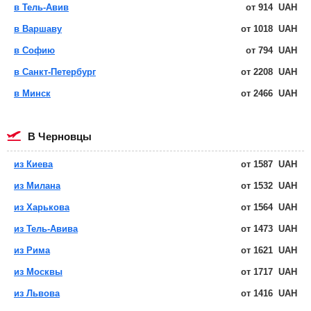
в Тель-Авив
от
914
UAH
в Варшаву
от
1018
UAH
в Софию
от
794
UAH
в Санкт-Петербург
от
2208
UAH
в Минск
от
2466
UAH
в Черновцы
из Киева
от
1587
UAH
из Милана
от
1532
UAH
из Харькова
от
1564
UAH
из Тель-Авива
от
1473
UAH
из Рима
от
1621
UAH
из Москвы
от
1717
UAH
из Львова
от
1416
UAH