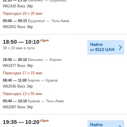
22:20 — 23:10
Вильнюс — Будапешт
W62426 Визз Эйр
Пересадка 18 ч 20 мин
05:00 — 09:15
Будапешт — Тель-Авив
W62501 Визз Эйр
+2дня
18:50 — 10:10
Найти
39 ч 20 мин в пути
8112
UAH
от
18:50 — 20:10
Вильнюс — Берген
W61977 Визз Эйр
Пересадка 17 ч 15 мин
08:40 — 11:00
Берген — Краков
W62036 Визз Эйр
Пересадка 13 ч 55 мин
05:40 — 10:10
Краков — Тель-Авив
W62097 Визз Эйр
+2дня
19:35 — 10:20
Найти