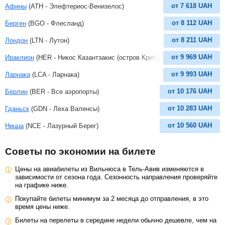
от
7 618
UAH
Афины
(ATH - Элефтериос-Венизелос)
от
8 112
UAH
Берген
(BGO - Флесланд)
от
8 211
UAH
Лондон
(LTN - Лутон)
от
9 969
UAH
Ираклион
(HER - Никос Казантзакис (остров Крит))
от
9 993
UAH
Ларнака
(LCA - Ларнака)
от
10 176
UAH
Берлин
(BER - Все аэропорты)
от
10 283
UAH
Гданьск
(GDN - Леха Валенсы)
от
10 560
UAH
Ницца
(NCE - Лазурный Берег)
Советы по экономии на билете
Цены на авиабилеты из Вильнюса в Тель-Авив изменяются в
зависимости от сезона года. Сезонность направления проверяйте
на графике ниже.
Покупайте билеты минимум за 2 месяца до отправления, в это
время цены ниже.
Билеты на перелеты в середине недели обычно дешевле, чем на