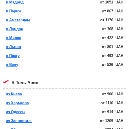
в Мадрид
от
1051
UAH
в Париж
от
867
UAH
в Амстердам
от
1176
UAH
в Лондон
от
368
UAH
в Милан
от
422
UAH
в Львов
от
801
UAH
в Прагу
от
493
UAH
в Вену
от
526
UAH
в Тель-Авив
из Киева
от
906
UAH
из Харькова
от
1110
UAH
из Одессы
от
914
UAH
из Запорожья
от
1209
UAH