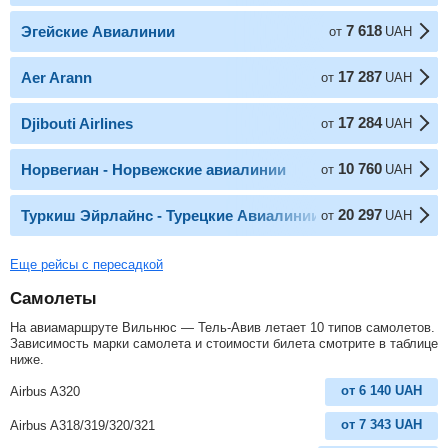
7 618
Эгейские Авиалинии
от
UAH
17 287
Aer Arann
от
UAH
17 284
Djibouti Airlines
от
UAH
10 760
Норвегиан - Норвежские авиалинии
от
UAH
20 297
Туркиш Эйрлайнс - Турецкие Авиалинии
от
UAH
Еще рейсы с пересадкой
Самолеты
На авиамаршруте Вильнюс — Тель-Авив летает 10 типов самолетов.
Зависимость марки самолета и стоимости билета смотрите в таблице
ниже.
от
6 140
UAH
Airbus A320
от
7 343
UAH
Airbus A318/319/320/321