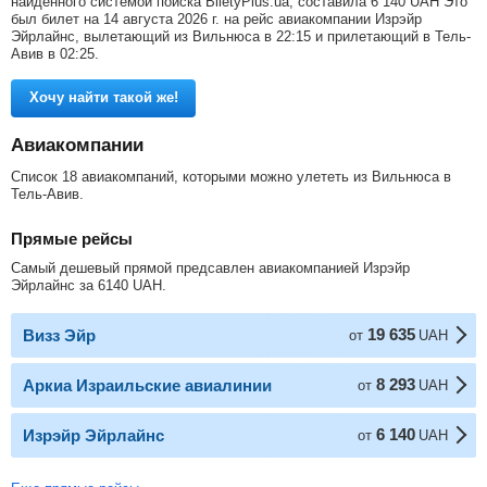
найденного системой поиска BiletyPlus.ua, составила
6 140
UAH
Это
был билет на 14 августа 2026 г. на рейс авиакомпании Изрэйр
Эйрлайнc, вылетающий из Вильнюса в 22:15 и прилетающий в Тель-
Авив в 02:25.
Хочу найти такой же!
Авиакомпании
Список 18 авиакомпаний, которыми можно улететь из Вильнюса в
Тель-Авив.
Прямые рейсы
Самый дешевый прямой предсавлен авиакомпанией Изрэйр
Эйрлайнc за
6140
UAH
.
19 635
Визз Эйр
от
UAH
8 293
Аркиа Израильские авиалинии
от
UAH
6 140
Изрэйр Эйрлайнc
от
UAH