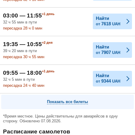
+1
день
03:00 — 11:55
Найти
32
ч
55
мин
в пути
7618
от
UAH
пересадка 28
ч
0
мин
+2
дня
19:35 — 10:55
Найти
39
ч
20
мин
в пути
7907
от
UAH
пересадка 30
ч
55
мин
+1
день
09:55 — 18:00
Найти
32
ч
5
мин
в пути
9344
от
UAH
пересадка 24
ч
40
мин
Показать все билеты
*Время местное. Цены действительны для авиарейсов в одну
сторону. Обновлено 07.08.2026.
Расписание самолетов