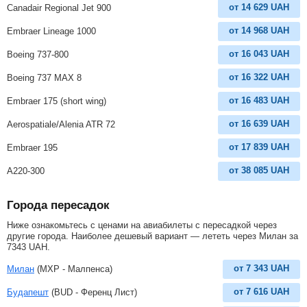
от
14 629
UAH
Canadair Regional Jet 900
от
14 968
UAH
Embraer Lineage 1000
от
16 043
UAH
Boeing 737-800
от
16 322
UAH
Boeing 737 MAX 8
от
16 483
UAH
Embraer 175 (short wing)
от
16 639
UAH
Aerospatiale/Alenia ATR 72
от
17 839
UAH
Embraer 195
от
38 085
UAH
A220-300
Города пересадок
Ниже ознакомьтесь с ценами на авиабилеты с пересадкой через
другие города. Наиболее дешевый вариант — лететь через Милан за
7343
UAH
.
от
7 343
UAH
Милан
(MXP - Малпенса)
от
7 616
UAH
Будапешт
(BUD - Ференц Лист)