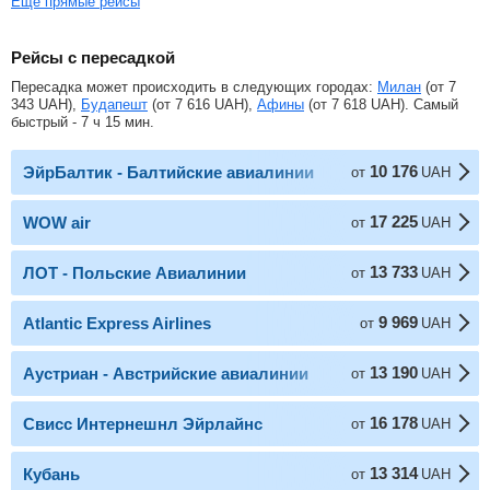
Еще прямые рейсы
Рейсы с пересадкой
Пересадка может происходить в следующих городах:
Милан
(от
7
343
UAH
),
Будапешт
(от
7 616
UAH
),
Афины
(от
7 618
UAH
). Самый
быстрый - 7 ч 15 мин.
10 176
ЭйрБалтик - Балтийские авиалинии
от
UAH
17 225
WOW air
от
UAH
13 733
ЛОТ - Польские Авиалинии
от
UAH
9 969
Atlantic Express Airlines
от
UAH
13 190
Аустриан - Австрийские авиалинии
от
UAH
16 178
Свисс Интернешнл Эйрлайнс
от
UAH
13 314
Кубань
от
UAH