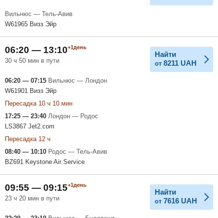
Вильнюс — Тель-Авив
W61965 Визз Эйр
+1день
06:20 — 13:10
Найти
30 ч 50 мин в пути
8211
UAH
от
06:20 — 07:15
Вильнюс — Лондон
W61901 Визз Эйр
Пересадка 10 ч 10 мин
17:25 — 23:40
Лондон — Родос
LS3867 Jet2.com
Пересадка 12 ч
08:40 — 10:10
Родос — Тель-Авив
BZ691 Keystone Air Service
+1день
09:55 — 09:15
Найти
23 ч 20 мин в пути
7616
UAH
от