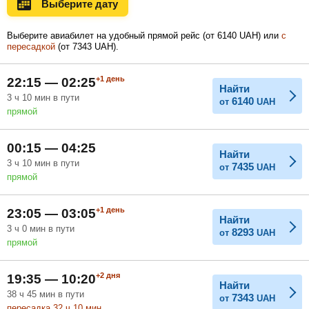
Выберите дату
Ноябрь
Декабрь
Январь
Выберите авиабилет на удобный прямой рейс (
от
6140
UAH
) или
с
пересадкой
(
от
7343
UAH
).
Февраль
Март
Апрель
+1
день
22:15 — 02:25
Найти
3
ч
10
мин
в пути
6140
от
UAH
прямой
Май
Июнь
Июль
00:15 — 04:25
Найти
3
ч
10
мин
в пути
7435
от
UAH
прямой
+1
день
23:05 — 03:05
Найти
3
ч
0
мин
в пути
8293
от
UAH
прямой
+2
дня
19:35 — 10:20
Найти
38
ч
45
мин
в пути
7343
от
UAH
пересадка 32
ч
10
мин