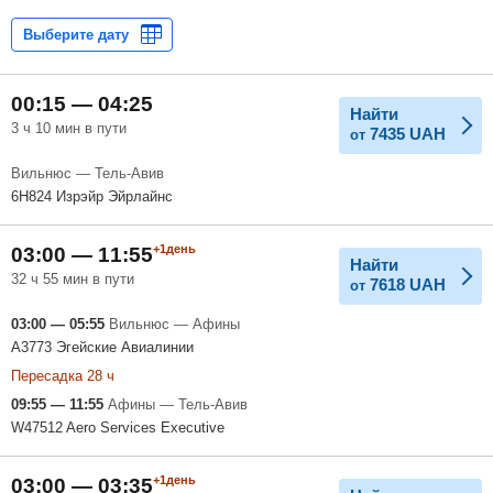
00:15 — 04:25
Найти
3 ч 10 мин в пути
7435
UAH
от
Вильнюс — Тель-Авив
6H824 Изрэйр Эйрлайнc
+1день
03:00 — 11:55
Найти
32 ч 55 мин в пути
7618
UAH
от
03:00 — 05:55
Вильнюс — Афины
A3773 Эгейские Авиалинии
Пересадка 28 ч
09:55 — 11:55
Афины — Тель-Авив
W47512 Aero Services Executive
+1день
03:00 — 03:35