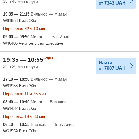
38 ч 45 мин в пути
7343
UAH
от
19:35 — 21:15
Вильнюс — Милан
W61953 Визз Эйр
Пересадка 32 ч 10 мин
05:00 — 09:50
Милан — Тель-Авив
W46405 Aero Services Executive
+2дня
19:35 — 10:55
Найти
39 ч 20 мин в пути
7907
UAH
от
17:10 — 18:50
Вильнюс — Милан
W61953 Визз Эйр
Пересадка 11 ч 25 мин
08:40 — 10:40
Милан — Варшава
W61432 Визз Эйр
Пересадка 19 ч 30 мин
06:10 — 10:55
Варшава — Тель-Авив
W61559 Визз Эйр