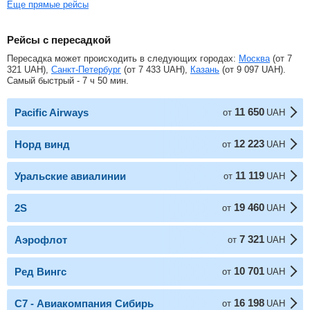
Еще прямые рейсы
Рейсы с пересадкой
Пересадка может происходить в следующих городах:
Москва
(от
7
321
UAH
),
Санкт-Петербург
(от
7 433
UAH
),
Казань
(от
9 097
UAH
).
Самый быстрый - 7 ч 50 мин.
11 650
Pacific Airways
от
UAH
12 223
Норд винд
от
UAH
11 119
Уральские авиалинии
от
UAH
19 460
2S
от
UAH
7 321
Аэрофлот
от
UAH
10 701
Ред Вингс
от
UAH
16 198
С7 - Авиакомпания Сибирь
от
UAH