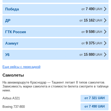
7 490
Победа
от
UAH
15 162
ДР
от
UAH
9 598
ГТК Россия
от
UAH
9 375
Азимут
от
UAH
15 880
У6
от
UAH
Еще рейсы с пересадкой
Самолеты
На авиамаршруте Краснодар — Ташкент летает 8 типов самолетов.
Зависимость марки самолета и стоимости билета смотрите в таблице
ниже.
от
7 321
UAH
Airbus A321
от
7 490
UAH
Boeing 737-800