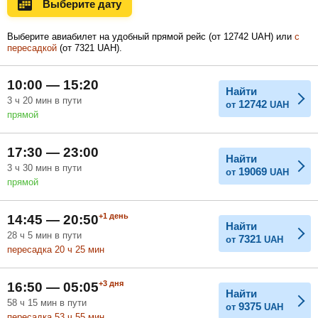
Выберите дату
Ноябрь
Декабрь
Январь
23 309
Выберите авиабилет на удобный прямой рейс (
от
12742
UAH
) или
с
UAH
пересадкой
(
от
7321
UAH
).
Февраль
Март
Апрель
10:00 — 15:20
Найти
3
ч
20
мин
в пути
12742
от
UAH
прямой
Май
Июнь
Июль
17:30 — 23:00
Найти
3
ч
30
мин
в пути
19069
от
UAH
прямой
+1
день
14:45 — 20:50
Найти
28
ч
5
мин
в пути
7321
от
UAH
пересадка 20
ч
25
мин
+3
дня
16:50 — 05:05
Найти
58
ч
15
мин
в пути
9375
от
UAH
пересадка 53
ч
55
мин