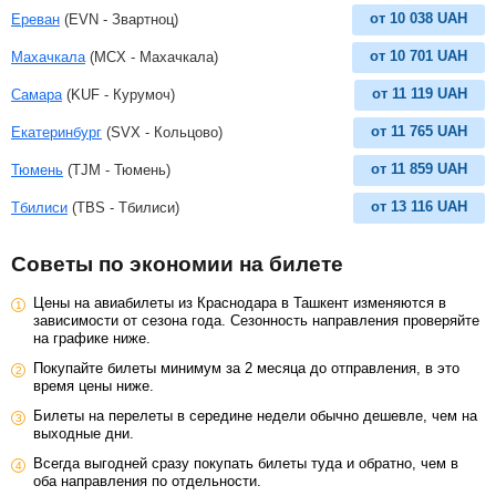
от
10 038
UAH
Ереван
(EVN - Звартноц)
от
10 701
UAH
Махачкала
(MCX - Махачкала)
от
11 119
UAH
Самара
(KUF - Курумоч)
от
11 765
UAH
Екатеринбург
(SVX - Кольцово)
от
11 859
UAH
Тюмень
(TJM - Тюмень)
от
13 116
UAH
Тбилиси
(TBS - Тбилиси)
Советы по экономии на билете
Цены на авиабилеты из Краснодара в Ташкент изменяются в
зависимости от сезона года. Сезонность направления проверяйте
на графике ниже.
Покупайте билеты минимум за 2 месяца до отправления, в это
время цены ниже.
Билеты на перелеты в середине недели обычно дешевле, чем на
выходные дни.
Всегда выгодней сразу покупать билеты туда и обратно, чем в
оба направления по отдельности.