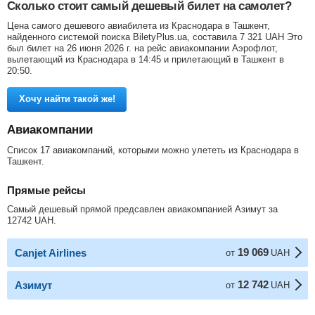
Сколько стоит самый дешевый билет на самолет?
Цена самого дешевого авиабилета из Краснодара в Ташкент,
найденного системой поиска BiletyPlus.ua, составила
7 321
UAH
Это
был билет на 26 июня 2026 г. на рейс авиакомпании Аэрофлот,
вылетающий из Краснодара в 14:45 и прилетающий в Ташкент в
20:50.
Хочу найти такой же!
Авиакомпании
Список 17 авиакомпаний, которыми можно улететь из Краснодара в
Ташкент.
Прямые рейсы
Самый дешевый прямой предсавлен авиакомпанией Азимут за
12742
UAH
.
19 069
Canjet Airlines
от
UAH
12 742
Азимут
от
UAH