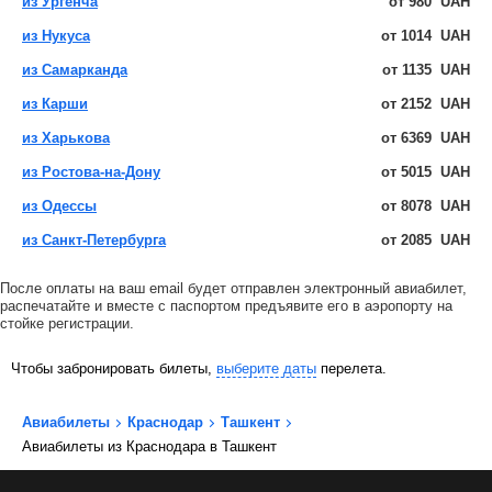
из Ургенча
от
980
UAH
из Нукуса
от
1014
UAH
из Самарканда
от
1135
UAH
из Карши
от
2152
UAH
из Харькова
от
6369
UAH
из Ростова-на-Дону
от
5015
UAH
из Одессы
от
8078
UAH
из Санкт-Петербурга
от
2085
UAH
После оплаты на ваш email будет отправлен электронный авиабилет,
распечатайте и вместе с паспортом предъявите его в аэропорту на
стойке регистрации.
Чтобы забронировать билеты,
выберите даты
перелета.
Авиабилеты
Краснодар
Ташкент
Авиабилеты из Краснодара в Ташкент