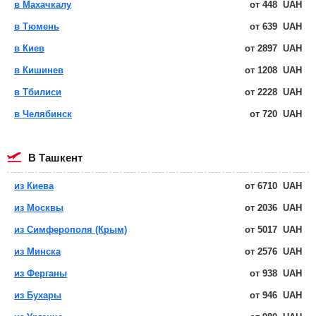
в Махачкалу
от
448
UAH
в Тюмень
от
639
UAH
в Киев
от
2897
UAH
в Кишинев
от
1208
UAH
в Тбилиси
от
2228
UAH
в Челябинск
от
720
UAH
в Ташкент
из Киева
от
6710
UAH
из Москвы
от
2036
UAH
из Симферополя (Крым)
от
5017
UAH
из Минска
от
2576
UAH
из Ферганы
от
938
UAH
из Бухары
от
946
UAH