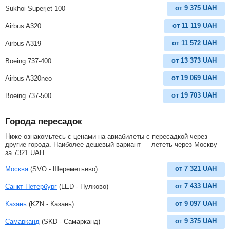
от
9 375
UAH
Sukhoi Superjet 100
от
11 119
UAH
Airbus A320
от
11 572
UAH
Airbus A319
от
13 373
UAH
Boeing 737-400
от
19 069
UAH
Airbus A320neo
от
19 703
UAH
Boeing 737-500
Города пересадок
Ниже ознакомьтесь с ценами на авиабилеты с пересадкой через
другие города. Наиболее дешевый вариант — лететь через Москву
за
7321
UAH
.
от
7 321
UAH
Москва
(SVO - Шереметьево)
от
7 433
UAH
Санкт-Петербург
(LED - Пулково)
от
9 097
UAH
Казань
(KZN - Казань)
от
9 375
UAH
Самарканд
(SKD - Самарканд)