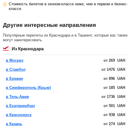
Стоимость билетов в эконом-классе ниже, чем в первом и бизнес-
классе.
Другие интересные направления
Популярные перелеты из Краснодара и в Ташкент, которые вас также
могут заинтересовать.
из Краснодара
в Москву
от
269
UAH
в Стамбул
от
1476
UAH
в Ереван
от
896
UAH
в Симферополь (Крым)
от
185
UAH
в Тель-Авив
от
1736
UAH
в Екатеринбург
от
501
UAH
в Красноярск
от
938
UAH
в Казань
от
274
UAH