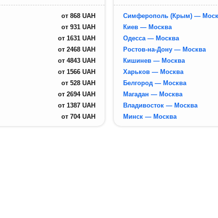
от
868
UAH
Симферополь (Крым) — Моск
от
931
UAH
Киев — Москва
от
1631
UAH
Одесса — Москва
от
2468
UAH
Ростов-на-Дону — Москва
от
4843
UAH
Кишинев — Москва
от
1566
UAH
Харьков — Москва
от
528
UAH
Белгород — Москва
от
2694
UAH
Магадан — Москва
от
1387
UAH
Владивосток — Москва
от
704
UAH
Минск — Москва