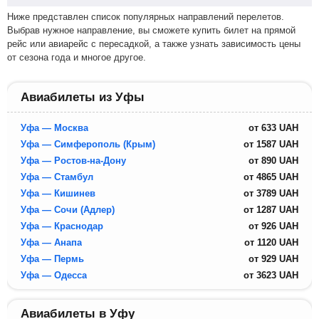
Ниже представлен список популярных направлений перелетов.
Выбрав нужное направление, вы сможете купить билет на прямой
рейс или авиарейс с пересадкой, а также узнать зависимость цены
от сезона года и многое другое.
Авиабилеты из Уфы
Уфа — Москва
от
633
UAH
Уфа — Симферополь (Крым)
от
1587
UAH
Уфа — Ростов-на-Дону
от
890
UAH
Уфа — Стамбул
от
4865
UAH
Уфа — Кишинев
от
3789
UAH
Уфа — Сочи (Адлер)
от
1287
UAH
Уфа — Краснодар
от
926
UAH
Уфа — Анапа
от
1120
UAH
Уфа — Пермь
от
929
UAH
Уфа — Одесса
от
3623
UAH
Авиабилеты в Уфу