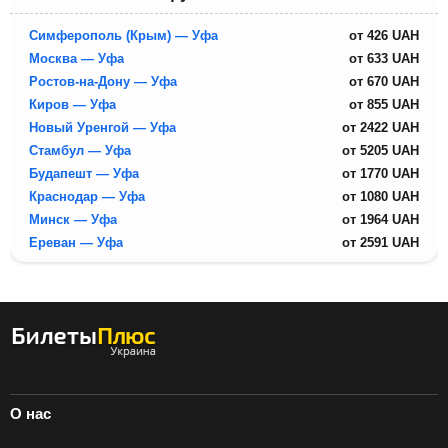
Симферополь (Крым) — Уфа
от
426
UAH
Москва — Уфа
от
633
UAH
Ростов-на-Дону — Уфа
от
670
UAH
Киров — Уфа
от
855
UAH
Новый Уренгой — Уфа
от
2422
UAH
Стамбул — Уфа
от
5205
UAH
Будапешт — Уфа
от
1770
UAH
Краснодар — Уфа
от
1080
UAH
Минск — Уфа
от
1964
UAH
Ереван — Уфа
от
2591
UAH
О нас