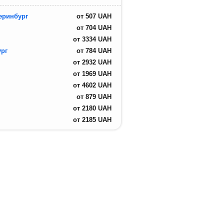
еринбург
от
507
UAH
от
704
UAH
от
3334
UAH
ург
от
784
UAH
от
2932
UAH
от
1969
UAH
от
4602
UAH
от
879
UAH
от
2180
UAH
от
2185
UAH