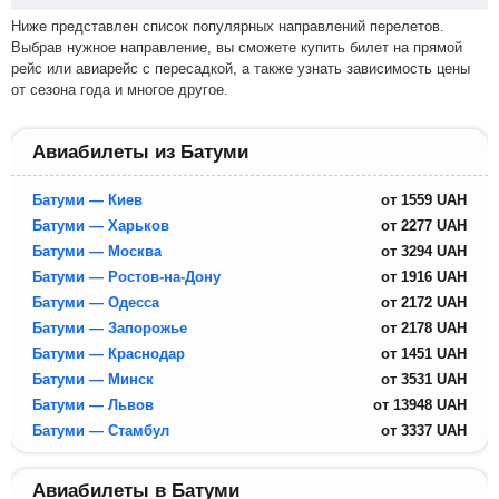
Ниже представлен список популярных направлений перелетов.
Выбрав нужное направление, вы сможете купить билет на прямой
рейс или авиарейс с пересадкой, а также узнать зависимость цены
от сезона года и многое другое.
Авиабилеты из Батуми
Батуми — Киев
от
1559
UAH
Батуми — Харьков
от
2277
UAH
Батуми — Москва
от
3294
UAH
Батуми — Ростов-на-Дону
от
1916
UAH
Батуми — Одесса
от
2172
UAH
Батуми — Запорожье
от
2178
UAH
Батуми — Краснодар
от
1451
UAH
Батуми — Минск
от
3531
UAH
Батуми — Львов
от
13948
UAH
Батуми — Стамбул
от
3337
UAH
Авиабилеты в Батуми