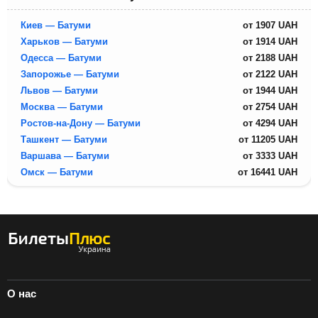
Киев — Батуми
от
1907
UAH
Харьков — Батуми
от
1914
UAH
Одесса — Батуми
от
2188
UAH
Запорожье — Батуми
от
2122
UAH
Львов — Батуми
от
1944
UAH
Москва — Батуми
от
2754
UAH
Ростов-на-Дону — Батуми
от
4294
UAH
Ташкент — Батуми
от
11205
UAH
Варшава — Батуми
от
3333
UAH
Омск — Батуми
от
16441
UAH
О нас