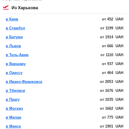
из Харькова
в Киев
от
452
UAH
в Стамбул
от
1199
UAH
в Батуми
от
1914
UAH
в Львов
от
666
UAH
в Тель-Авив
от
1110
UAH
в Варшаву
от
937
UAH
в Одессу
от
464
UAH
в Ивано-Франковск
от
2053
UAH
в Тбилиси
от
1676
UAH
в Прагу
от
1035
UAH
в Москву
от
1662
UAH
в Милан
от
775
UAH
в Минск
от
1901
UAH