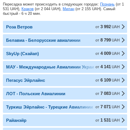
Пересадка может происходить в следующих городах:
Познань
(от
1
531
UAH
),
Краков
(от
2 044
UAH
),
Милан
(от
2 155
UAH
). Самый
быстрый - 6 ч 20 мин.
3 992
Роза Ветров
от
UAH
8 799
Белавиа - Белорусские авиалинии
от
UAH
4 009
SkyUp (Скайап)
от
UAH
4 141
МАУ - Международные Авиалинии Украины
от
UAH
6 109
Пегасус Эйрлайнс
от
UAH
7 083
ЛОТ - Польские Авиалинии
от
UAH
7 071
Туркиш Эйрлайнс - Турецкие Авиалинии
от
UAH
1 531
Райанэйр
от
UAH