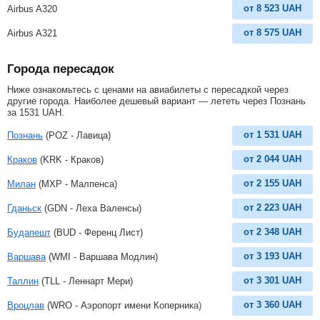
от
8 523
UAH
Airbus A320
от
8 575
UAH
Airbus A321
Города пересадок
Ниже ознакомьтесь с ценами на авиабилеты с пересадкой через
другие города. Наиболее дешевый вариант — лететь через Познань
за
1531
UAH
.
от
1 531
UAH
Познань
(POZ - Лавица)
от
2 044
UAH
Краков
(KRK - Краков)
от
2 155
UAH
Милан
(MXP - Малпенса)
от
2 223
UAH
Гданьск
(GDN - Леха Валенсы)
от
2 348
UAH
Будапешт
(BUD - Ференц Лист)
от
3 193
UAH
Варшава
(WMI - Варшава Модлин)
от
3 301
UAH
Таллин
(TLL - Леннарт Мери)
от
3 360
UAH
Вроцлав
(WRO - Аэропорт имени Коперника)