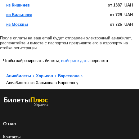
из Кишинев
от
1387
UAH
из Вильнюса
от
729
UAH
из Москвы
от
726
UAH
После оплаты на ваш email будет отправлен электронный авиабилет,
распечатайте и вместе с паспортом предъявите его в аэропорту на
стойке регистрации.
Чтобы забронировать билеты,
выберите даты
перелета.
Авиабилеты
Харьков
Барселона
Авиабилеты из Харькова в Барселону
О нас
Контакты