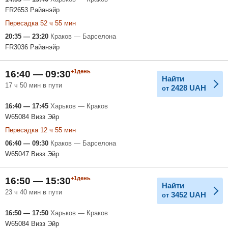
FR2653 Райанэйр
Пересадка 52 ч 55 мин
20:35 — 23:20
Краков — Барселона
FR3036 Райанэйр
+1день
16:40 — 09:30
Найти
17 ч 50 мин в пути
2428
UAH
от
16:40 — 17:45
Харьков — Краков
W65084 Визз Эйр
Пересадка 12 ч 55 мин
06:40 — 09:30
Краков — Барселона
W65047 Визз Эйр
+1день
16:50 — 15:30
Найти
23 ч 40 мин в пути
3452
UAH
от
16:50 — 17:50
Харьков — Краков
W65084 Визз Эйр