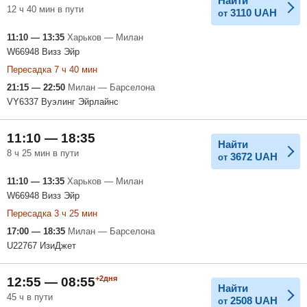
Найти
12 ч 40 мин в пути
3110
UAH
от
11:10 — 13:35
Харьков — Милан
W66948 Визз Эйр
Пересадка 7 ч 40 мин
21:15 — 22:50
Милан — Барселона
VY6337 Вуэлинг Эйрлайнс
11:10 — 18:35
Найти
8 ч 25 мин в пути
3672
UAH
от
11:10 — 13:35
Харьков — Милан
W66948 Визз Эйр
Пересадка 3 ч 25 мин
17:00 — 18:35
Милан — Барселона
U22767 ИзиДжет
+2дня
12:55 — 08:55
Найти
45 ч в пути
2508
UAH
от