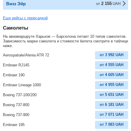
2 155
Визз Эйр
от
UAH
Еще рейсы с пересадкой
Самолеты
На авиамаршруте Харьков — Барселона летает 10 типов самолетов.
Зависимость марки самолета и стоимости билета смотрите в таблице
ниже.
от
3 992
UAH
Aerospatiale/Alenia ATR 72
от
4 555
UAH
Embraer RJ145
от
4 605
UAH
Embraer 190
от
4 955
UAH
Embraer Lineage 1000
от
5 651
UAH
Boeing 737-100/200
от
6 181
UAH
Boeing 737-800
от
7 071
UAH
Boeing 737-900
от
7 083
UAH
Embraer 195