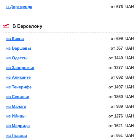
в Дортмунда
от
676
UAH
в Барселону
из Киева
от
699
UAH
из Варшавы
от
367
UAH
из Одессы
от
1440
UAH
из Запорожья
от
1377
UAH
из Аликанте
от
692
UAH
из Тенерифе
от
1497
UAH
из Севильи
от
1860
UAH
из Малаги
от
989
UAH
из Ибицы
от
1276
UAH
из Мадрида
от
1621
UAH
из Львова
от
861
UAH