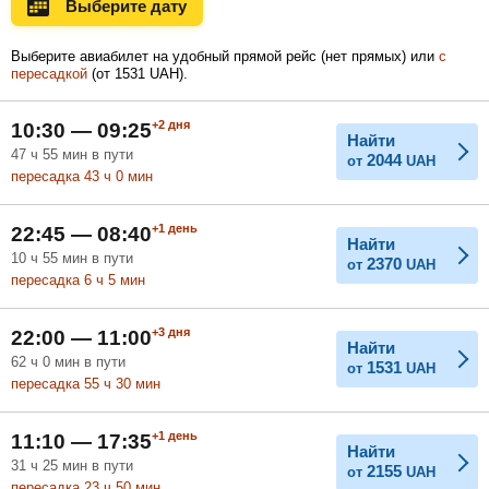
Выберите дату
Ноябрь
Декабрь
Январь
Выберите авиабилет на удобный прямой рейс (нет прямых) или
с
пересадкой
(
от
1531
UAH
).
Февраль
Март
Апрель
+2
дня
10:30 — 09:25
Найти
47
ч
55
мин
в пути
2044
от
UAH
пересадка 43
ч
0
мин
Май
Июнь
Июль
+1
день
22:45 — 08:40
Найти
10
ч
55
мин
в пути
2370
от
UAH
пересадка 6
ч
5
мин
+3
дня
22:00 — 11:00
Найти
62
ч
0
мин
в пути
1531
от
UAH
пересадка 55
ч
30
мин
+1
день
11:10 — 17:35
Найти
31
ч
25
мин
в пути
2155
от
UAH
пересадка 23
ч
50
мин