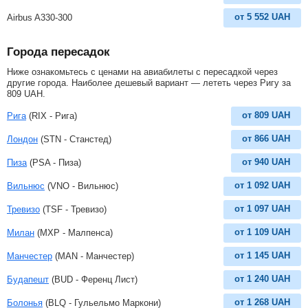
от
5 552
UAH
Airbus A330-300
Города пересадок
Ниже ознакомьтесь с ценами на авиабилеты с пересадкой через
другие города. Наиболее дешевый вариант — лететь через Ригу за
809
UAH
.
от
809
UAH
Рига
(RIX - Рига)
от
866
UAH
Лондон
(STN - Станстед)
от
940
UAH
Пиза
(PSA - Пиза)
от
1 092
UAH
Вильнюс
(VNO - Вильнюс)
от
1 097
UAH
Тревизо
(TSF - Тревизо)
от
1 109
UAH
Милан
(MXP - Малпенса)
от
1 145
UAH
Манчестер
(MAN - Манчестер)
от
1 240
UAH
Будапешт
(BUD - Ференц Лист)
от
1 268
UAH
Болонья
(BLQ - Гульельмо Маркони)