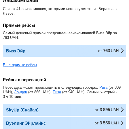
Авиакомпании
Список 41 авиакомпания, которыми можно улететь из Берлина в
Львов.
Прямые рейсы
Самый дешевый прямой предсавлен авиакомпанией Визз Эйр за
763
UAH
.
763
Визз Эйр
от
UAH
Еще прямые рейсы
Рейсы с пересадкой
Пересадка может происходить в следующих городах:
Рига
(от
809
UAH
),
Лондон
(от
866
UAH
),
Пиза
(от
940
UAH
). Самый быстрый -
3 ч 10 мин.
3 895
SkyUp (Скайап)
от
UAH
3 556
Вуэлинг Эйрлайнс
от
UAH