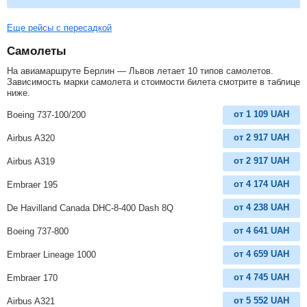
Еще рейсы с пересадкой
Самолеты
На авиамаршруте Берлин — Львов летает 10 типов самолетов.
Зависимость марки самолета и стоимости билета смотрите в таблице
ниже.
от
1 109
UAH
Boeing 737-100/200
от
2 917
UAH
Airbus A320
от
2 917
UAH
Airbus A319
от
4 174
UAH
Embraer 195
от
4 238
UAH
De Havilland Canada DHC-8-400 Dash 8Q
от
4 641
UAH
Boeing 737-800
от
4 659
UAH
Embraer Lineage 1000
от
4 745
UAH
Embraer 170
от
5 552
UAH
Airbus A321