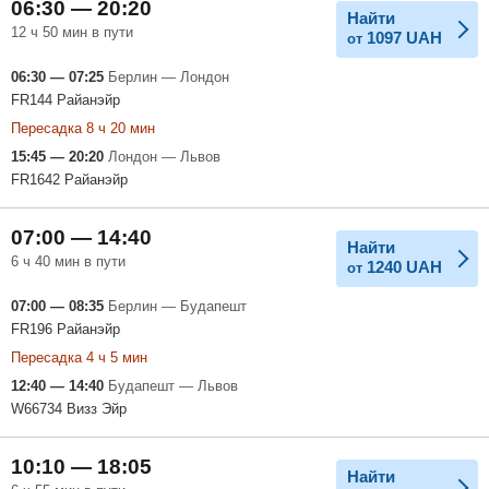
06:30 — 20:20
Найти
12 ч 50 мин в пути
1097
UAH
от
06:30 — 07:25
Берлин — Лондон
FR144 Райанэйр
Пересадка 8 ч 20 мин
15:45 — 20:20
Лондон — Львов
FR1642 Райанэйр
07:00 — 14:40
Найти
6 ч 40 мин в пути
1240
UAH
от
07:00 — 08:35
Берлин — Будапешт
FR196 Райанэйр
Пересадка 4 ч 5 мин
12:40 — 14:40
Будапешт — Львов
W66734 Визз Эйр
10:10 — 18:05
Найти