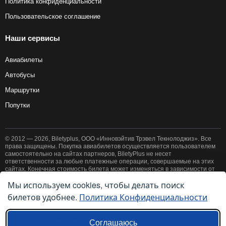
Политика конфиденциальности
Пользовательское соглашение
Наши сервисы
Авиабилеты
Автобусы
Маршрутки
Попутки
© 2012 — 2026, Biletyplus, ООО «Инновэйтив Трэвел Текнолоджиз». Все
права защищены. Покупка авиабилетов осуществляется пользователем
самостоятельно на сайтах партнеров, BiletyPlus не несет
ответственности за любые платежные операции, совершаемые на этих
сайтах. Конечная стоимость билета может изменяться в зависимости от
выбранного способа оплаты. Использование этого сайта означает
Мы используем cookies, чтобы делать поиск
принятие правил
пользовательского соглашения
и
политики
билетов удобнее.
Политика Конфиденциальности
конфиденциальности
.
Ссылки на наши региональные сайты:
Соглашаюсь