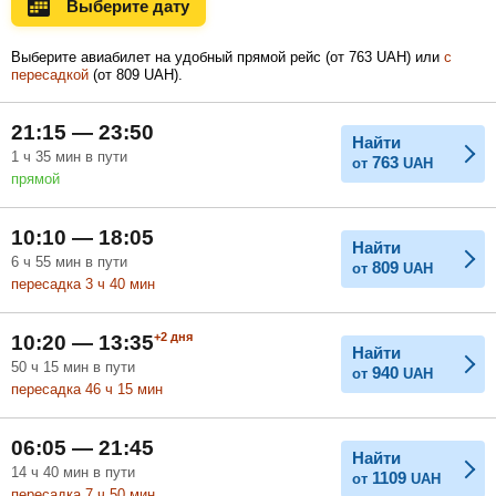
Выберите дату
Ноябрь
Декабрь
Январь
Выберите авиабилет на удобный прямой рейс (
от
763
UAH
) или
с
пересадкой
(
от
809
UAH
).
Февраль
Март
Апрель
21:15 — 23:50
Найти
1
ч
35
мин
в пути
763
от
UAH
прямой
Май
Июнь
Июль
10:10 — 18:05
Найти
6
ч
55
мин
в пути
809
от
UAH
пересадка 3
ч
40
мин
+2
дня
10:20 — 13:35
Найти
50
ч
15
мин
в пути
940
от
UAH
пересадка 46
ч
15
мин
06:05 — 21:45
Найти
14
ч
40
мин
в пути
1109
от
UAH
пересадка 7
ч
50
мин