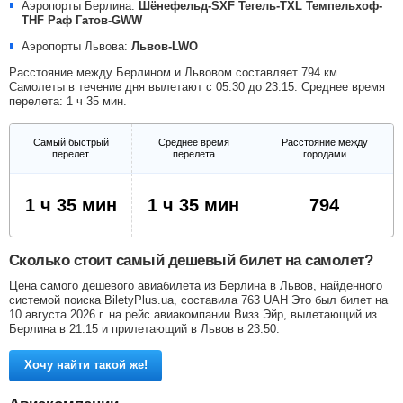
Аэропорты Берлина:
Шёнефельд-SXF
Тегель-TXL
Темпельхоф-
THF
Раф Гатов-GWW
Аэропорты Львова:
Львов-LWO
Расстояние между Берлином и Львовом составляет 794 км.
Самолеты в течение дня вылетают с 05:30 до 23:15. Среднее время
перелета: 1 ч 35 мин.
Самый быстрый
Среднее время
Расстояние между
перелет
перелета
городами
1 ч 35 мин
1 ч 35 мин
794
Сколько стоит самый дешевый билет на самолет?
Цена самого дешевого авиабилета из Берлина в Львов, найденного
системой поиска BiletyPlus.ua, составила
763
UAH
Это был билет на
10 августа 2026 г. на рейс авиакомпании Визз Эйр, вылетающий из
Берлина в 21:15 и прилетающий в Львов в 23:50.
Хочу найти такой же!