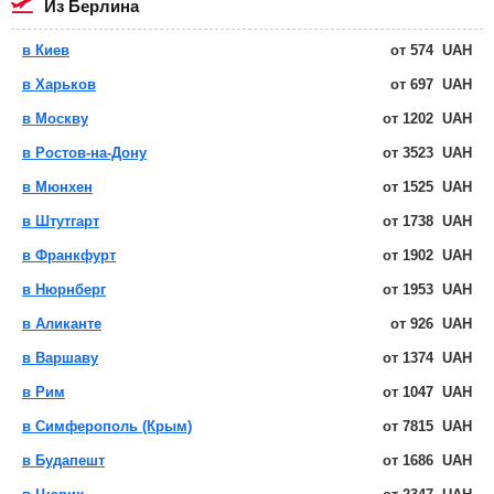
из Берлина
в Киев
от
574
UAH
в Харьков
от
697
UAH
в Москву
от
1202
UAH
в Ростов-на-Дону
от
3523
UAH
в Мюнхен
от
1525
UAH
в Штутгарт
от
1738
UAH
в Франкфурт
от
1902
UAH
в Нюрнберг
от
1953
UAH
в Аликанте
от
926
UAH
в Варшаву
от
1374
UAH
в Рим
от
1047
UAH
в Симферополь (Крым)
от
7815
UAH
в Будапешт
от
1686
UAH