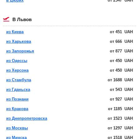
в Цюрих
от
2347
UAH
в Львов
из Киева
от
451
UAH
из Харькова
от
666
UAH
из Запорожья
от
877
UAH
из Одессы
от
450
UAH
из Херсона
от
450
UAH
из Стамбула
от
1688
UAH
из Гданьска
от
543
UAH
из Познани
от
927
UAH
из Кракова
от
1185
UAH
из Днепропетровска
от
1523
UAH
из Москвы
от
1297
UAH
из Минска
от
1518
UAH