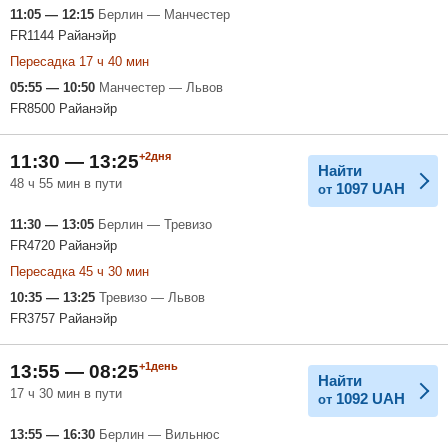
11:05 — 12:15
Берлин — Манчестер
FR1144 Райанэйр
Пересадка 17 ч 40 мин
05:55 — 10:50
Манчестер — Львов
FR8500 Райанэйр
+2дня
11:30 — 13:25
Найти
48 ч 55 мин в пути
1097
UAH
от
11:30 — 13:05
Берлин — Тревизо
FR4720 Райанэйр
Пересадка 45 ч 30 мин
10:35 — 13:25
Тревизо — Львов
FR3757 Райанэйр
+1день
13:55 — 08:25
Найти
17 ч 30 мин в пути
1092
UAH
от
13:55 — 16:30
Берлин — Вильнюс