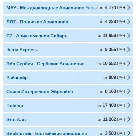
4 174
МАУ - Международные Авиалинии Украины
от
UAH
4 238
ЛОТ - Польские Авиалинии
от
UAH
11 656
С7 - Авиакомпания Сибирь
от
UAH
9 355
Iberia Express
от
UAH
10 552
Эйр Сербия - Сербские Авиалинии
от
UAH
809
Райанэйр
от
UAH
8 103
Свисс Интернешнл Эйрлайнс
от
UAH
17 400
Победа
от
UAH
11 262
Эль Аль
от
UAH
3 583
ЭйрБалтик - Балтийские авиалинии
от
UAH