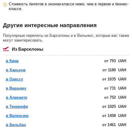
Стоимость билетов в эконом-классе ниже, чем в первом и бизнес-
классе.
Другие интересные направления
Популярные перелеты из Барселоны и в Вильнюс, которые вас также
могут заинтересовать.
из Барселоны
в Киев
от
793
UAH
в Харьков
от
1180
UAH
в Одессу
от
1035
UAH
в Варшаву
от
731
UAH
в Аликанте
от
752
UAH
в Тенерифе
от
1025
UAH
в Валенсию
от
1458
UAH
в Бильбао
от
1461
UAH