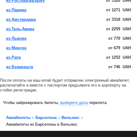
из Ростова-на-Дону
от
3320
UAH
из Парижа
от
1271
UAH
из Амстердама
от
3318
UAH
из Тель-Авива
от
2259
UAH
из Львова
от
770
UAH
из Минска
от
679
UAH
из Риги
от
1252
UAH
из Будапешта
от
746
UAH
После оплаты на ваш email будет отправлен электронный авиабилет,
распечатайте и вместе с паспортом предъявите его в аэропорту на
стойке регистрации.
Чтобы забронировать билеты,
выберите даты
перелета.
Авиабилеты
Барселона
Вильнюс
Авиабилеты из Барселоны в Вильнюс