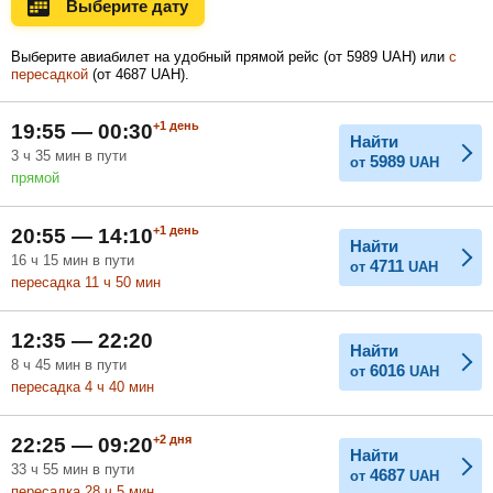
Выберите дату
Ноябрь
Декабрь
Январь
Выберите авиабилет на удобный прямой рейс (
от
5989
UAH
) или
с
пересадкой
(
от
4687
UAH
).
Февраль
Март
Апрель
+1
день
19:55 — 00:30
Найти
3
ч
35
мин
в пути
5989
от
UAH
прямой
Май
Июнь
Июль
+1
день
20:55 — 14:10
Найти
16
ч
15
мин
в пути
4711
от
UAH
пересадка 11
ч
50
мин
12:35 — 22:20
Найти
8
ч
45
мин
в пути
6016
от
UAH
пересадка 4
ч
40
мин
+2
дня
22:25 — 09:20
Найти
33
ч
55
мин
в пути
4687
от
UAH
пересадка 28
ч
5
мин