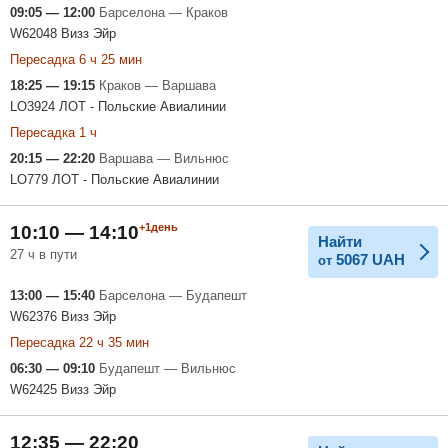
09:05 — 12:00
Барселона — Краков
W62048 Визз Эйр
Пересадка 6 ч 25 мин
18:25 — 19:15
Краков — Варшава
LO3924 ЛОТ - Польские Авиалинии
Пересадка 1 ч
20:15 — 22:20
Варшава — Вильнюс
LO779 ЛОТ - Польские Авиалинии
+1день
10:10 — 14:10
Найти
27 ч в пути
5067
UAH
от
13:00 — 15:40
Барселона — Будапешт
W62376 Визз Эйр
Пересадка 22 ч 35 мин
06:30 — 09:10
Будапешт — Вильнюс
W62425 Визз Эйр
12:35 — 22:20