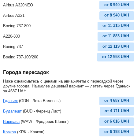
от
8 940
UAH
Airbus A320NEO
от
8 940
UAH
Airbus A321
от
11 315
UAH
Boeing 737-800
от
11 883
UAH
A220-300
от
12 119
UAH
Boeing 737
от
12 558
UAH
Boeing 737-100/200
Города пересадок
Ниже ознакомьтесь с ценами на авиабилеты с пересадкой через
другие города. Наиболее дешевый вариант — лететь через Гданьск
за
4687
UAH
.
от
4 687
UAH
Гданьск
(GDN - Леха Валенсы)
от
4 711
UAH
Будапешт
(BUD - Ференц Лист)
от
6 016
UAH
Варшава
(WAW - Фредерик Шопен)
от
6 193
UAH
Краков
(KRK - Краков)