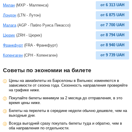
от
6 313
UAH
Милан
(MXP - Малпенса)
от
6 875
UAH
Лондон
(LTN - Лутон)
от
7 700
UAH
Малага
(AGP - Пабло Руиса Пикассо)
от
8 794
UAH
Цюрих
(ZRH - Цюрих)
от
8 940
UAH
Франкфурт
(FRA - Франкфурт)
от
9 739
UAH
Копенгаген
(CPH - Копенгаген)
Советы по экономии на билете
Цены на авиабилеты из Барселоны в Вильнюс изменяются в
зависимости от сезона года. Сезонность направления проверяйте
на графике ниже.
Покупайте билеты минимум за 2 месяца до отправления, в это
время цены ниже.
Билеты на перелеты в середине недели обычно дешевле, чем на
выходные дни.
Всегда выгодней сразу покупать билеты туда и обратно, чем в
оба направления по отдельности.