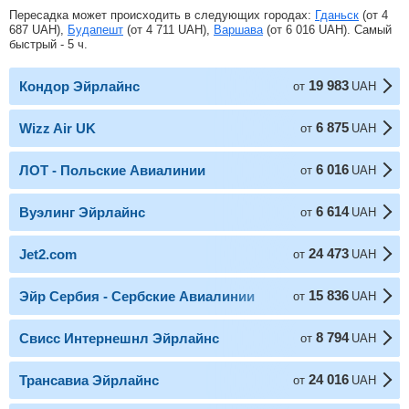
Пересадка может происходить в следующих городах:
Гданьск
(от
4
687
UAH
),
Будапешт
(от
4 711
UAH
),
Варшава
(от
6 016
UAH
). Самый
быстрый - 5 ч.
19 983
Кондор Эйрлайнс
от
UAH
6 875
Wizz Air UK
от
UAH
6 016
ЛОТ - Польские Авиалинии
от
UAH
6 614
Вуэлинг Эйрлайнс
от
UAH
24 473
Jet2.com
от
UAH
15 836
Эйр Сербия - Сербские Авиалинии
от
UAH
8 794
Свисс Интернешнл Эйрлайнс
от
UAH
24 016
Трансавиа Эйрлайнс
от
UAH