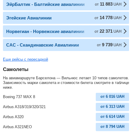
11 883
ЭйрБалтик - Балтийские авиалинии
от
UAH
14 778
Эгейские Авиалинии
от
UAH
22 371
Норвегиан - Норвежские авиалинии
от
UAH
9 739
САС - Скандинавские Авиалинии
от
UAH
Еще рейсы с пересадкой
Самолеты
На авиамаршруте Барселона — Вильнюс летает 10 типов самолетов.
Зависимость марки самолета и стоимости билета смотрите в таблице
ниже.
от
6 016
UAH
Boeing 737 MAX 8
от
6 313
UAH
Airbus A318/319/320/321
от
6 614
UAH
Airbus A320
от
8 794
UAH
Airbus A321NEO