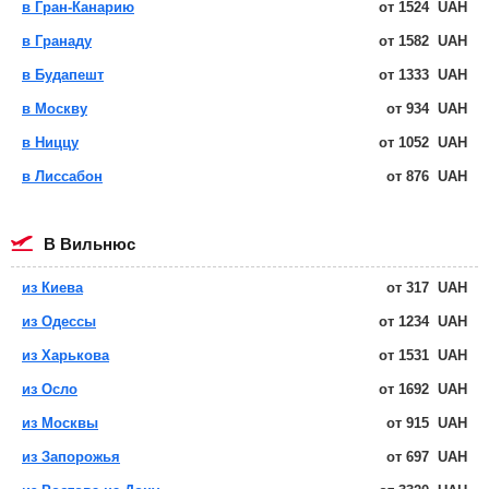
в Гран-Канарию
от
1524
UAH
в Гранаду
от
1582
UAH
в Будапешт
от
1333
UAH
в Москву
от
934
UAH
в Ниццу
от
1052
UAH
в Лиссабон
от
876
UAH
в Вильнюс
из Киева
от
317
UAH
из Одессы
от
1234
UAH
из Харькова
от
1531
UAH
из Осло
от
1692
UAH
из Москвы
от
915
UAH
из Запорожья
от
697
UAH