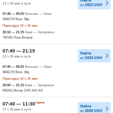
Найти
13 ч 55 мин в пути
2423
UAH
от
07:40 — 09:25
Вильнюс — Киев
W66278 Визз Эйр
Пересадка 10 ч 45 мин
20:10 — 21:35
Киев — Запорожье
7W185 Роза Ветров
07:40 — 21:15
Найти
13 ч 35 мин в пути
2434
UAH
от
07:40 — 09:25
Вильнюс — Киев
W66278 Визз Эйр
Пересадка 10 ч 35 мин
20:00 — 21:15
Киев — Запорожье
M9202 Мотор СИЧ А/К АО
+1день
07:40 — 11:30
Найти
27 ч 50 мин в пути
2839
UAH
от