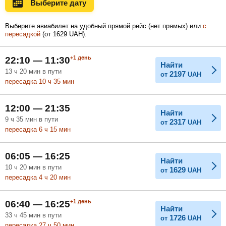
Выберите дату
Ноябрь
Декабрь
Январь
Выберите авиабилет на удобный прямой рейс (нет прямых) или
с
пересадкой
(
от
1629
UAH
).
Февраль
Март
Апрель
+1
день
22:10 — 11:30
Найти
13
ч
20
мин
в пути
2197
от
UAH
пересадка 10
ч
35
мин
Май
Июнь
Июль
12:00 — 21:35
Найти
9
ч
35
мин
в пути
2317
от
UAH
пересадка 6
ч
15
мин
06:05 — 16:25
Найти
10
ч
20
мин
в пути
1629
от
UAH
пересадка 4
ч
20
мин
+1
день
06:40 — 16:25
Найти
33
ч
45
мин
в пути
1726
от
UAH
пересадка 27
ч
50
мин