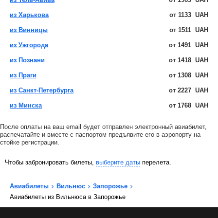
из Харькова
от
1133
UAH
из Винницы
от
1511
UAH
из Ужгорода
от
1491
UAH
из Познани
от
1418
UAH
из Праги
от
1308
UAH
из Санкт-Петербурга
от
2227
UAH
из Минска
от
1768
UAH
После оплаты на ваш email будет отправлен электронный авиабилет,
распечатайте и вместе с паспортом предъявите его в аэропорту на
стойке регистрации.
Чтобы забронировать билеты,
выберите даты
перелета.
Авиабилеты
Вильнюс
Запорожье
Авиабилеты из Вильнюса в Запорожье