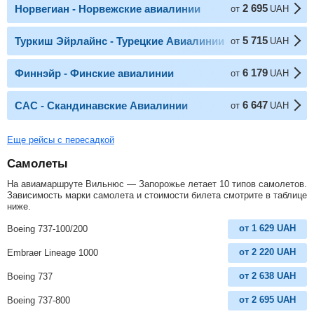
2 695
Норвегиан - Норвежские авиалинии
от
UAH
5 715
Туркиш Эйрлайнс - Турецкие Авиалинии
от
UAH
6 179
Финнэйр - Финские авиалинии
от
UAH
6 647
САС - Скандинавские Авиалинии
от
UAH
Еще рейсы с пересадкой
Самолеты
На авиамаршруте Вильнюс — Запорожье летает 10 типов самолетов.
Зависимость марки самолета и стоимости билета смотрите в таблице
ниже.
от
1 629
UAH
Boeing 737-100/200
от
2 220
UAH
Embraer Lineage 1000
от
2 638
UAH
Boeing 737
от
2 695
UAH
Boeing 737-800