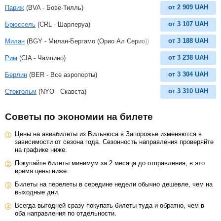
от
2 909
UAH
Париж
(BVA - Бове-Тилль)
от
3 107
UAH
Брюссель
(CRL - Шарлеруа)
от
3 188
UAH
Милан
(BGY - Милан-Бергамо (Орио Ал Серио))
от
3 238
UAH
Рим
(CIA - Чампино)
от
3 304
UAH
Берлин
(BER - Все аэропорты)
от
3 310
UAH
Стокгольм
(NYO - Скавста)
Советы по экономии на билете
Цены на авиабилеты из Вильнюса в Запорожье изменяются в
зависимости от сезона года. Сезонность направления проверяйте
на графике ниже.
Покупайте билеты минимум за 2 месяца до отправления, в это
время цены ниже.
Билеты на перелеты в середине недели обычно дешевле, чем на
выходные дни.
Всегда выгодней сразу покупать билеты туда и обратно, чем в
оба направления по отдельности.