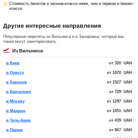
Стоимость билетов в эконом-классе ниже, чем в первом и бизнес-
классе.
Другие интересные направления
Популярные перелеты из Вильнюса и в Запорожье, которые вас
также могут заинтересовать.
из Вильнюса
в Киев
от
320
UAH
в Одессу
от
1070
UAH
в Харьков
от
1527
UAH
в Барселону
от
729
UAH
в Москву
от
1297
UAH
в Мадрид
от
1051
UAH
в Тель-Авив
от
439
UAH
в Париж
от
867
UAH