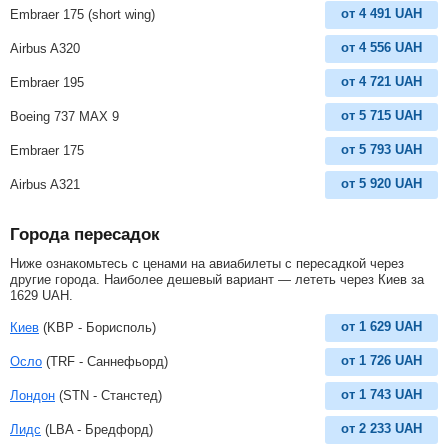
от
4 491
UAH
Embraer 175 (short wing)
от
4 556
UAH
Airbus A320
от
4 721
UAH
Embraer 195
от
5 715
UAH
Boeing 737 MAX 9
от
5 793
UAH
Embraer 175
от
5 920
UAH
Airbus A321
Города пересадок
Ниже ознакомьтесь с ценами на авиабилеты с пересадкой через
другие города. Наиболее дешевый вариант — лететь через Киев за
1629
UAH
.
от
1 629
UAH
Киев
(KBP - Борисполь)
от
1 726
UAH
Осло
(TRF - Саннефьорд)
от
1 743
UAH
Лондон
(STN - Станстед)
от
2 233
UAH
Лидс
(LBA - Бредфорд)