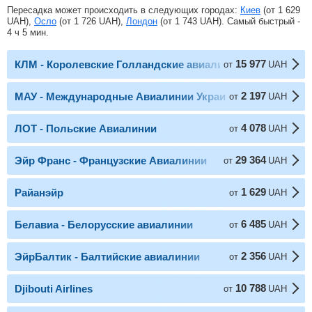
Пересадка может происходить в следующих городах:
Киев
(от
1 629
UAH
),
Осло
(от
1 726
UAH
),
Лондон
(от
1 743
UAH
). Самый быстрый -
4 ч 5 мин.
15 977
КЛМ - Королевские Голландские авиалинии
от
UAH
2 197
МАУ - Международные Авиалинии Украины
от
UAH
4 078
ЛОТ - Польские Авиалинии
от
UAH
29 364
Эйр Франс - Французские Авиалинии
от
UAH
1 629
Райанэйр
от
UAH
6 485
Белавиа - Белорусские авиалинии
от
UAH
2 356
ЭйрБалтик - Балтийские авиалинии
от
UAH
10 788
Djibouti Airlines
от
UAH