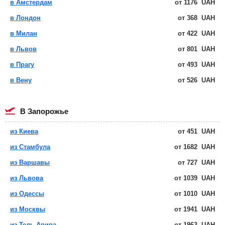
в Амстердам
от
1176
UAH
в Лондон
от
368
UAH
в Милан
от
422
UAH
в Львов
от
801
UAH
в Прагу
от
493
UAH
в Вену
от
526
UAH
в Запорожье
из Киева
от
451
UAH
из Стамбула
от
1682
UAH
из Варшавы
от
727
UAH
из Львова
от
1039
UAH
из Одессы
от
1010
UAH
из Москвы
от
1941
UAH
из Тель-Авива
от
1963
UAH