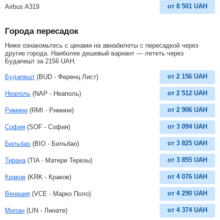
от
8 501
UAH
Airbus A319
Города пересадок
Ниже ознакомьтесь с ценами на авиабилеты с пересадкой через
другие города. Наиболее дешевый вариант — лететь через
Будапешт за
2156
UAH
.
от
2 156
UAH
Будапешт
(BUD - Ференц Лист)
от
2 512
UAH
Неаполь
(NAP - Неаполь)
от
2 906
UAH
Римини
(RMI - Римини)
от
3 094
UAH
София
(SOF - София)
от
3 825
UAH
Бильбао
(BIO - Бильбао)
от
3 855
UAH
Тирана
(TIA - Матери Терезы)
от
4 076
UAH
Краков
(KRK - Краков)
от
4 290
UAH
Венеция
(VCE - Марко Поло)
от
4 374
UAH
Милан
(LIN - Линате)