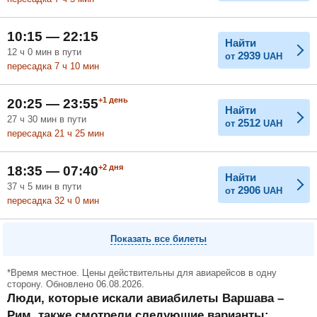
10:15 — 22:15
Найти
12
ч
0
мин
в пути
2939
от
UAH
пересадка 7
ч
10
мин
+1
день
20:25 — 23:55
Найти
27
ч
30
мин
в пути
2512
от
UAH
пересадка 21
ч
25
мин
+2
дня
18:35 — 07:40
Найти
37
ч
5
мин
в пути
2906
от
UAH
пересадка 32
ч
0
мин
Показать все билеты
*Время местное. Цены действительны для авиарейсов в одну
сторону. Обновлено 06.08.2026.
Люди, которые искали авиабилеты Варшава –
Рим, также смотрели следующие варианты: