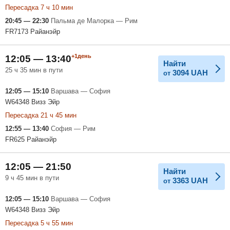
Пересадка 7 ч 10 мин
20:45 — 22:30
Пальма де Малорка — Рим
FR7173 Райанэйр
+1день
12:05 — 13:40
Найти
25 ч 35 мин в пути
3094
UAH
от
12:05 — 15:10
Варшава — София
W64348 Визз Эйр
Пересадка 21 ч 45 мин
12:55 — 13:40
София — Рим
FR625 Райанэйр
12:05 — 21:50
Найти
9 ч 45 мин в пути
3363
UAH
от
12:05 — 15:10
Варшава — София
W64348 Визз Эйр
Пересадка 5 ч 55 мин