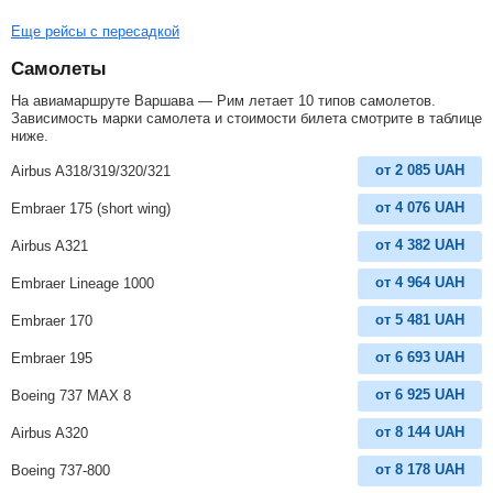
Еще рейсы с пересадкой
Самолеты
На авиамаршруте Варшава — Рим летает 10 типов самолетов.
Зависимость марки самолета и стоимости билета смотрите в таблице
ниже.
от
2 085
UAH
Airbus A318/319/320/321
от
4 076
UAH
Embraer 175 (short wing)
от
4 382
UAH
Airbus A321
от
4 964
UAH
Embraer Lineage 1000
от
5 481
UAH
Embraer 170
от
6 693
UAH
Embraer 195
от
6 925
UAH
Boeing 737 MAX 8
от
8 144
UAH
Airbus A320
от
8 178
UAH
Boeing 737-800