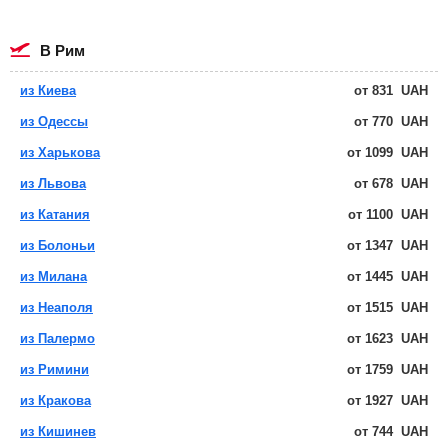
в Рим
из Киева
от
831
UAH
из Одессы
от
770
UAH
из Харькова
от
1099
UAH
из Львова
от
678
UAH
из Катания
от
1100
UAH
из Болоньи
от
1347
UAH
из Милана
от
1445
UAH
из Неаполя
от
1515
UAH
из Палермо
от
1623
UAH
из Римини
от
1759
UAH
из Кракова
от
1927
UAH
из Кишинев
от
744
UAH