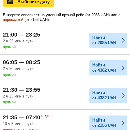
Выберите дату
Ноябрь
Декабрь
Январь
Выберите авиабилет на удобный прямой рейс (
от
2085
UAH
) или
с
пересадкой
(
от
2156
UAH
).
Февраль
Март
Апрель
21:00 — 23:25
Найти
2
ч
25
мин
в пути
2085
от
UAH
прямой
Май
Июнь
Июль
06:05 — 08:25
Найти
2
ч
20
мин
в пути
4382
от
UAH
прямой
21:30 — 23:55
Найти
2
ч
25
мин
в пути
4382
от
UAH
прямой
+1
день
21:35 — 07:40
Найти
10
ч
5
мин
в пути
2156
от
UAH
пересадка 7
ч
5
мин