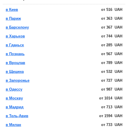
в Киев
от
516
UAH
в Париж
от
363
UAH
в Барселону
от
367
UAH
в Харьков
от
744
UAH
в Гданьск
от
285
UAH
в Познань
от
567
UAH
в Вроцлав
от
789
UAH
в Щецина
от
532
UAH
в Запорожье
от
727
UAH
в Одессу
от
987
UAH
в Москву
от
1014
UAH
в Мадрид
от
713
UAH
в Тель-Авив
от
1594
UAH
в Милан
от
733
UAH