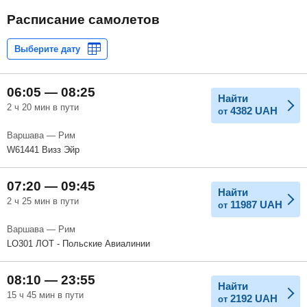
Расписание самолетов
06:05 — 08:25
Найти
2 ч 20 мин в пути
4382
UAH
от
Варшава — Рим
W61441 Визз Эйр
07:20 — 09:45
Найти
2 ч 25 мин в пути
11987
UAH
от
Варшава — Рим
LO301 ЛОТ - Польские Авиалинии
08:10 — 23:55
Найти
15 ч 45 мин в пути
2192
UAH
от