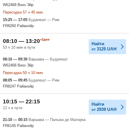
W62468 Визз Эйр
Пересадка 57 ч 45 мин
15:25 — 17:05
Будапешт — Рим
FR8260 Райанэйр
+2дня
08:10 — 13:20
Найти
53 ч 10 мин в пути
3125
UAH
от
08:10 — 09:30
Варшава — Будапешт
W62468 Визз Эйр
Пересадка 50 ч 10 мин
08:05 — 09:45
Будапешт — Рим
FR8247 Райанэйр
10:15 — 22:15
Найти
12 ч в пути
2939
UAH
от
21:10 — 00:15
Варшава — Пальма де Малорка
FR6145 Райанэйр