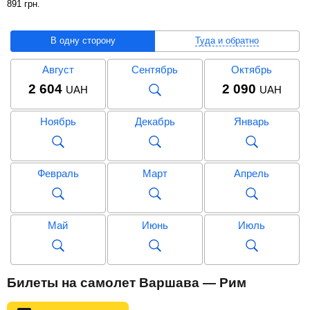
891
грн
.
В одну сторону
Туда и обратно
Август
Сентябрь
Октябрь
2 604
2 090
UAH
UAH
Ноябрь
Декабрь
Январь
Февраль
Март
Апрель
Май
Июнь
Июль
Август
Сентябрь
Октябрь
Билеты на самолет Варшава — Рим
5 891
UAH