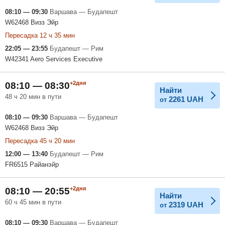
08:10 — 09:30
Варшава — Будапешт
W62468 Визз Эйр
Пересадка 12 ч 35 мин
22:05 — 23:55
Будапешт — Рим
W42341 Aero Services Executive
+2дня
08:10 — 08:30
Найти
48 ч 20 мин в пути
2261
UAH
от
08:10 — 09:30
Варшава — Будапешт
W62468 Визз Эйр
Пересадка 45 ч 20 мин
12:00 — 13:40
Будапешт — Рим
FR6515 Райанэйр
+2дня
08:10 — 20:55
Найти
60 ч 45 мин в пути
2319
UAH
от
08:10 — 09:30
Варшава — Будапешт