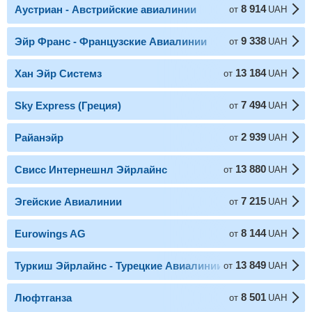
8 914
Аустриан - Австрийские авиалинии
от
UAH
9 338
Эйр Франс - Французские Авиалинии
от
UAH
13 184
Хан Эйр Системз
от
UAH
7 494
Sky Express (Греция)
от
UAH
2 939
Райанэйр
от
UAH
13 880
Свисс Интернешнл Эйрлайнс
от
UAH
7 215
Эгейские Авиалинии
от
UAH
8 144
Eurowings AG
от
UAH
13 849
Туркиш Эйрлайнс - Турецкие Авиалинии
от
UAH
8 501
Люфтганза
от
UAH