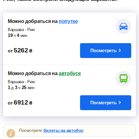
Можно добраться
на
попутке
Варшава
-
Рим
19
4
ч
мин
5262
Посмотреть
от
₴
Можно добраться
на
автобусе
Варшава
-
Рим
1
3
25
д
ч
мин
6912
Посмотреть
от
₴
Посмотрите
билеты на автобус
.