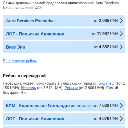
Самый дешевый прямой предсавлен авиакомпанией Aero Services
Executive за
2085
UAH
.
2 085
Aero Services Executive
от
UAH
11 987
ЛОТ - Польские Авиалинии
от
UAH
4 382
Визз Эйр
от
UAH
Еще прямые рейсы
Рейсы с пересадкой
Пересадка может происходить в следующих городах:
Будапешт
(от
2
156
UAH
),
Неаполь
(от
2 512
UAH
),
Римини
(от
2 906
UAH
). Самый
быстрый - 4 ч.
7 629
КЛМ - Королевские Голландские авиалинии
от
UAH
4 076
ЛОТ - Польские Авиалинии
от
UAH