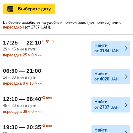
Ноябрь
Декабрь
Январь
Выберите дату
Выберите авиабилет на удобный прямой рейс (нет прямых) или
с
пересадкой
(
от
2737
UAH
).
Февраль
Март
Апрель
+1
день
17:25 — 22:10
Найти
29
ч
45
мин
в пути
3184
от
UAH
Май
Июнь
Июль
пересадка 25
ч
0
мин
06:30 — 21:00
Найти
14
ч
30
мин
в пути
4020
от
UAH
пересадка 8
ч
15
мин
+2
дня
12:10 — 08:40
Найти
45
ч
30
мин
в пути
2737
от
UAH
пересадка 38
ч
0
мин
+2
дня
19:30 — 20:35
Найти