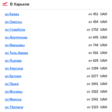
в Харьков
из Киева
от
451
UAH
из Одессы
от
454
UAH
из Стамбула
от
1752
UAH
из Дортмунда
от
645
UAH
из Варшавы
от
744
UAH
из Тель-Авива
от
916
UAH
из Львова
от
629
UAH
из Херсона
от
1394
UAH
из Батуми
от
2277
UAH
из Праги
от
1041
UAH
из Москвы
от
1522
UAH
из Минска
от
1541
UAH
из Тбилиси
от
2115
UAH