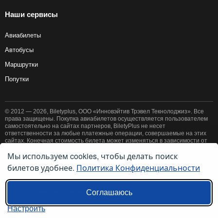
Наши сервисы
Авиабилеты
Автобусы
Маршрутки
Попутки
© 2012 — 2026, Biletyplus, ООО «Инновэйтив Трэвел Текнолоджиз». Все
права защищены. Покупка авиабилетов осуществляется пользователем
самостоятельно на сайтах партнеров, BiletyPlus не несет
ответственности за любые платежные операции, совершаемые на этих
сайтах. Конечная стоимость билета может изменяться в зависимости от
выбранного способа оплаты. Использование этого сайта означает
Мы используем cookies, чтобы делать поиск
принятие правил
пользовательского соглашения
и
политики
билетов удобнее.
Политика Конфиденциальности
конфиденциальности
.
Ссылки на наши региональные сайты:
Соглашаюсь
Настроить