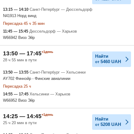
13:15 — 14:10
Санкт-Петербург — Дюссельдорф
N41913 Норд винд
Пересадка 45 ч 35 мин
11:45 — 15:45
Дюссельдорф — Харьков
W66942 Визз Эйр
+1день
13:50 — 17:45
Найти
28 ч 55 мин в пути
5460
UAH
от
13:50 — 13:55
Санкт-Петербург — Хельсинки
AY702 Финнэйр - Финские авиалинии
Пересадка 25 ч
14:55 — 17:45
Хельсинки — Харьков
W66952 Визз Эйр
+1день
14:25 — 14:45
Найти
25 ч 20 мин в пути
5208
UAH
от