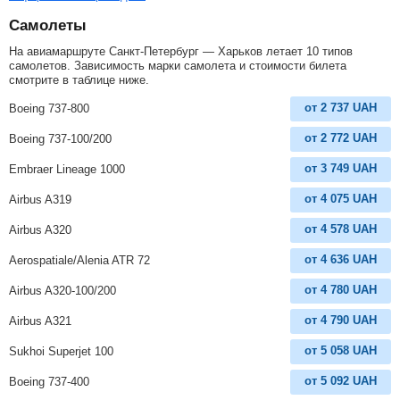
Самолеты
На авиамаршруте Санкт-Петербург — Харьков летает 10 типов
самолетов. Зависимость марки самолета и стоимости билета
смотрите в таблице ниже.
от
2 737
UAH
Boeing 737-800
от
2 772
UAH
Boeing 737-100/200
от
3 749
UAH
Embraer Lineage 1000
от
4 075
UAH
Airbus A319
от
4 578
UAH
Airbus A320
от
4 636
UAH
Aerospatiale/Alenia ATR 72
от
4 780
UAH
Airbus A320-100/200
от
4 790
UAH
Airbus A321
от
5 058
UAH
Sukhoi Superjet 100
от
5 092
UAH
Boeing 737-400