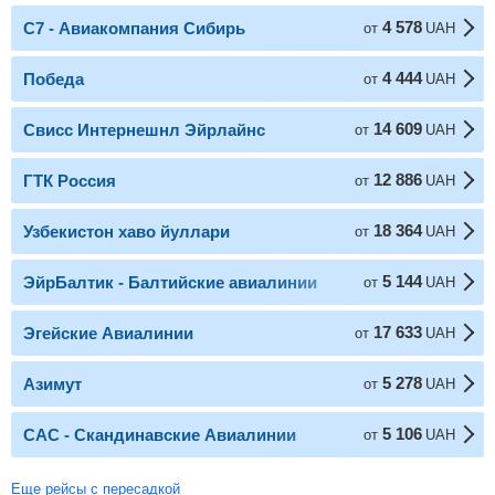
4 578
С7 - Авиакомпания Сибирь
от
UAH
4 444
Победа
от
UAH
14 609
Свисс Интернешнл Эйрлайнс
от
UAH
12 886
ГТК Россия
от
UAH
18 364
Узбекистон хаво йуллари
от
UAH
5 144
ЭйрБалтик - Балтийские авиалинии
от
UAH
17 633
Эгейские Авиалинии
от
UAH
5 278
Азимут
от
UAH
5 106
САС - Скандинавские Авиалинии
от
UAH
Еще рейсы с пересадкой