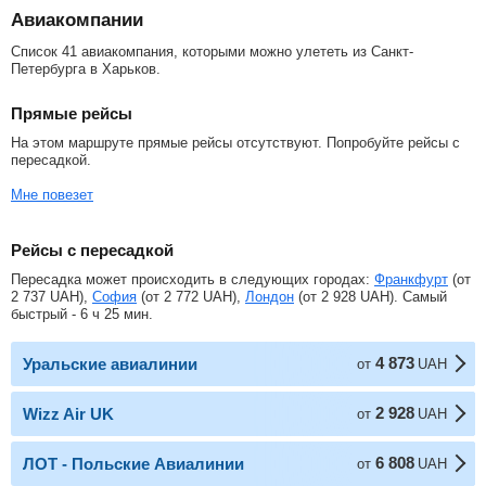
Авиакомпании
Список 41 авиакомпания, которыми можно улететь из Санкт-
Петербурга в Харьков.
Прямые рейсы
На этом маршруте прямые рейсы отсутствуют. Попробуйте рейсы с
пересадкой.
Мне повезет
Рейсы с пересадкой
Пересадка может происходить в следующих городах:
Франкфурт
(от
2 737
UAH
),
София
(от
2 772
UAH
),
Лондон
(от
2 928
UAH
). Самый
быстрый - 6 ч 25 мин.
4 873
Уральские авиалинии
от
UAH
2 928
Wizz Air UK
от
UAH
6 808
ЛОТ - Польские Авиалинии
от
UAH