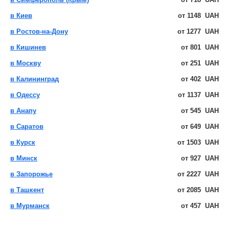
в Киев
от
1148
UAH
в Ростов-на-Дону
от
1277
UAH
в Кишинев
от
801
UAH
в Москву
от
251
UAH
в Калининград
от
402
UAH
в Одессу
от
1137
UAH
в Анапу
от
545
UAH
в Саратов
от
649
UAH
в Курск
от
1503
UAH
в Минск
от
927
UAH
в Запорожье
от
2227
UAH
в Ташкент
от
2085
UAH
в Мурманск
от
457
UAH