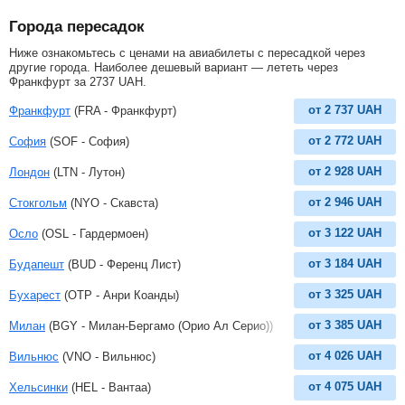
Города пересадок
Ниже ознакомьтесь с ценами на авиабилеты с пересадкой через
другие города. Наиболее дешевый вариант — лететь через
Франкфурт за
2737
UAH
.
от
2 737
UAH
Франкфурт
(FRA - Франкфурт)
от
2 772
UAH
София
(SOF - София)
от
2 928
UAH
Лондон
(LTN - Лутон)
от
2 946
UAH
Стокгольм
(NYO - Скавста)
от
3 122
UAH
Осло
(OSL - Гардермоен)
от
3 184
UAH
Будапешт
(BUD - Ференц Лист)
от
3 325
UAH
Бухарест
(OTP - Анри Коанды)
от
3 385
UAH
Милан
(BGY - Милан-Бергамо (Орио Ал Серио))
от
4 026
UAH
Вильнюс
(VNO - Вильнюс)
от
4 075
UAH
Хельсинки
(HEL - Вантаа)