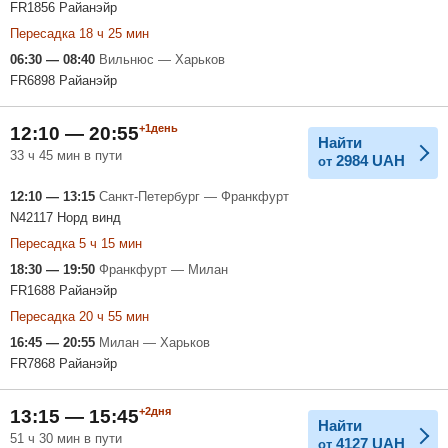
FR1856 Райанэйр
Пересадка 18 ч 25 мин
06:30 — 08:40
Вильнюс — Харьков
FR6898 Райанэйр
+1день
12:10 — 20:55
Найти
33 ч 45 мин в пути
2984
UAH
от
12:10 — 13:15
Санкт-Петербург — Франкфурт
N42117 Норд винд
Пересадка 5 ч 15 мин
18:30 — 19:50
Франкфурт — Милан
FR1688 Райанэйр
Пересадка 20 ч 55 мин
16:45 — 20:55
Милан — Харьков
FR7868 Райанэйр
+2дня
13:15 — 15:45
Найти
51 ч 30 мин в пути
4127
UAH
от