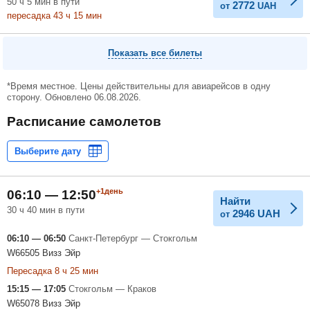
50
ч
5
мин
в пути
2772
от
UAH
пересадка 43
ч
15
мин
Показать все билеты
*Время местное. Цены действительны для авиарейсов в одну
сторону. Обновлено 06.08.2026.
Расписание самолетов
+1день
06:10 — 12:50
Найти
30 ч 40 мин в пути
2946
UAH
от
06:10 — 06:50
Санкт-Петербург — Стокгольм
W66505 Визз Эйр
Пересадка 8 ч 25 мин
15:15 — 17:05
Стокгольм — Краков
W65078 Визз Эйр