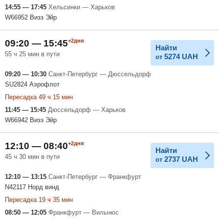
14:55 — 17:45
Хельсинки — Харьков
W66952 Визз Эйр
+2дня
09:20 — 15:45
Найти
55 ч 25 мин в пути
5274
UAH
от
09:20 — 10:30
Санкт-Петербург — Дюссельдорф
SU2824 Аэрофлот
Пересадка 49 ч 15 мин
11:45 — 15:45
Дюссельдорф — Харьков
W66942 Визз Эйр
+2дня
12:10 — 08:40
Найти
45 ч 30 мин в пути
2737
UAH
от
12:10 — 13:15
Санкт-Петербург — Франкфурт
N42117 Норд винд
Пересадка 19 ч 35 мин
08:50 — 12:05
Франкфурт — Вильнюс