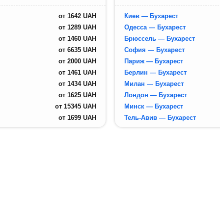
от
1642
UAH
Киев — Бухарест
от
1289
UAH
Одесса — Бухарест
от
1460
UAH
Брюссель — Бухарест
от
6635
UAH
София — Бухарест
от
2000
UAH
Париж — Бухарест
от
1461
UAH
Берлин — Бухарест
от
1434
UAH
Милан — Бухарест
от
1625
UAH
Лондон — Бухарест
от
15345
UAH
Минск — Бухарест
от
1699
UAH
Тель-Авив — Бухарест