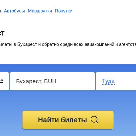
ы
Автобусы
Маршрутки
Попутки
ст
еты в Бухарест и обратно среди всех авиакомпаний и агентств
Туда
Найти билеты