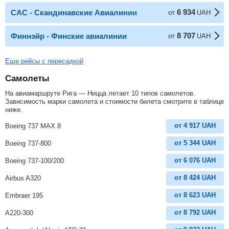
6 934
САС - Скандинавские Авиалинии
от
UAH
8 707
Финнэйр - Финские авиалинии
от
UAH
Еще рейсы с пересадкой
Самолеты
На авиамаршруте Рига — Ницца летает 10 типов самолетов.
Зависимость марки самолета и стоимости билета смотрите в таблице
ниже.
от
4 917
UAH
Boeing 737 MAX 8
от
5 344
UAH
Boeing 737-800
от
6 076
UAH
Boeing 737-100/200
от
8 424
UAH
Airbus A320
от
8 623
UAH
Embraer 195
от
8 792
UAH
A220-300