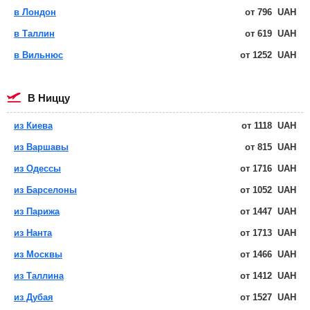
в Лондон
от
796
UAH
в Таллин
от
619
UAH
в Вильнюс
от
1252
UAH
в Ниццу
из Киева
от
1118
UAH
из Варшавы
от
815
UAH
из Одессы
от
1716
UAH
из Барселоны
от
1052
UAH
из Парижа
от
1447
UAH
из Нанта
от
1713
UAH
из Москвы
от
1466
UAH
из Таллина
от
1412
UAH
из Дубая
от
1527
UAH