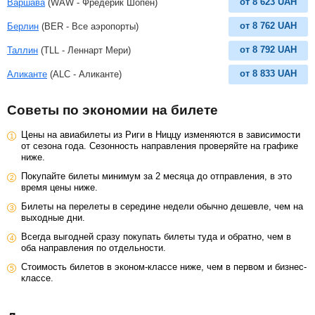
от
8 623
UAH
Варшава
(WAW - Фредерик Шопен)
от
8 762
UAH
Берлин
(BER - Все аэропорты)
от
8 792
UAH
Таллин
(TLL - Леннарт Мери)
от
8 833
UAH
Аликанте
(ALC - Аликанте)
Советы по экономии на билете
Цены на авиабилеты из Риги в Ниццу изменяются в зависимости
от сезона года. Сезонность направления проверяйте на графике
ниже.
Покупайте билеты минимум за 2 месяца до отправления, в это
время цены ниже.
Билеты на перелеты в середине недели обычно дешевле, чем на
выходные дни.
Всегда выгодней сразу покупать билеты туда и обратно, чем в
оба направления по отдельности.
Стоимость билетов в эконом-классе ниже, чем в первом и бизнес-
классе.