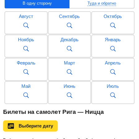
В одну сторону
Туда и обратно
Август
Сентябрь
Октябрь
Ноябрь
Декабрь
Январь
Февраль
Март
Апрель
Май
Июнь
Июль
Август
Сентябрь
Октябрь
Билеты на самолет Рига — Ницца
Выберите дату
Ноябрь
Декабрь
Январь