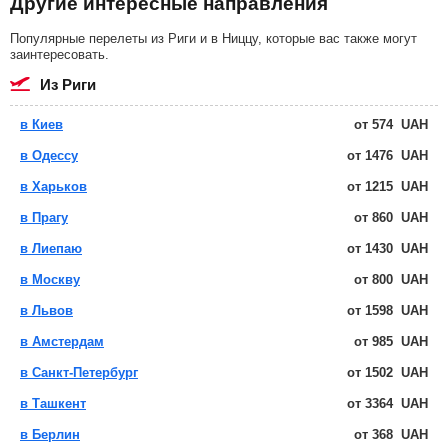
Другие интересные направления
Популярные перелеты из Риги и в Ниццу, которые вас также могут
заинтересовать.
из Риги
в Киев
от
574
UAH
в Одессу
от
1476
UAH
в Харьков
от
1215
UAH
в Прагу
от
860
UAH
в Лиепаю
от
1430
UAH
в Москву
от
800
UAH
в Львов
от
1598
UAH
в Амстердам
от
985
UAH
в Санкт-Петербург
от
1502
UAH
в Ташкент
от
3364
UAH
в Берлин
от
368
UAH