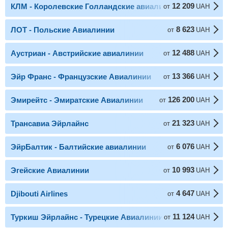
12 209
КЛМ - Королевские Голландские авиалинии
от
UAH
8 623
ЛОТ - Польские Авиалинии
от
UAH
12 488
Аустриан - Австрийские авиалинии
от
UAH
13 366
Эйр Франс - Французские Авиалинии
от
UAH
126 200
Эмирейтс - Эмиратские Авиалинии
от
UAH
21 323
Трансавиа Эйрлайнс
от
UAH
6 076
ЭйрБалтик - Балтийские авиалинии
от
UAH
10 993
Эгейские Авиалинии
от
UAH
4 647
Djibouti Airlines
от
UAH
11 124
Туркиш Эйрлайнс - Турецкие Авиалинии
от
UAH