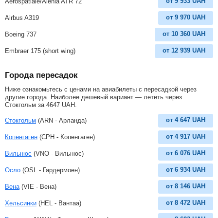
от
9 933
UAH
Aerospatiale/Alenia ATR 72
от
9 970
UAH
Airbus A319
от
10 360
UAH
Boeing 737
от
12 939
UAH
Embraer 175 (short wing)
Города пересадок
Ниже ознакомьтесь с ценами на авиабилеты с пересадкой через
другие города. Наиболее дешевый вариант — лететь через
Стокгольм за
4647
UAH
.
от
4 647
UAH
Стокгольм
(ARN - Арланда)
от
4 917
UAH
Копенгаген
(CPH - Копенгаген)
от
6 076
UAH
Вильнюс
(VNO - Вильнюс)
от
6 934
UAH
Осло
(OSL - Гардермоен)
от
8 146
UAH
Вена
(VIE - Вена)
от
8 472
UAH
Хельсинки
(HEL - Вантаа)