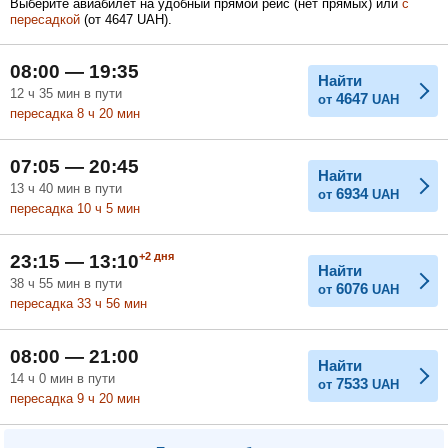
Выберите авиабилет на удобный прямой рейс (нет прямых) или
с
пересадкой
(
от
4647
UAH
).
Февраль
Март
Апрель
08:00 — 19:35
Найти
12
ч
35
мин
в пути
4647
от
UAH
пересадка 8
ч
20
мин
Май
Июнь
Июль
07:05 — 20:45
Найти
13
ч
40
мин
в пути
6934
от
UAH
пересадка 10
ч
5
мин
+2
дня
23:15 — 13:10
Найти
38
ч
55
мин
в пути
6076
от
UAH
пересадка 33
ч
56
мин
08:00 — 21:00
Найти
14
ч
0
мин
в пути
7533
от
UAH
пересадка 9
ч
20
мин