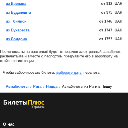
из Еревана
от
912
UAH
из Будапешта
от
975
UAH
из Тбилиси
от
1746
UAH
из Бухареста
от
1747
UAH
из Лондона
от
1753
UAH
После оплаты на ваш email будет отправлен электронный авиабилет,
распечатайте и вместе с паспортом предъявите его в аэропорту на
стойке регистрации.
Чтобы забронировать билеты,
выберите даты
перелета.
Авиабилеты
Рига
Ницца
Авиабилеты из Риги в Ниццу
О нас