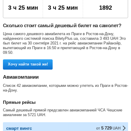
3 ч 25 мин
3 ч 25 мин
1892
Сколько стоит самый дешевый билет на самолет?
Цена самого дешевого авиабилета из Праги в Ростов-на-Дону,
найденного системой поиска BiletyPlus.ua, составила
3 493
UAH
Это
был билет на 30 сентября 2021 г. на рейс авиакомпании Райанэйр,
вылетающий из Праги в 16:50 и прилетающий в Ростов-на-Дону в
09:50.
Хочу найти такой же!
Авиакомпании
Список 42 авиакомпании, которыми можно улететь из Праги в Ростов-
на-Дону.
Прямые рейсы
Самый дешевый прямой предсавлен авиакомпанией ЧСА Чешские
авиалинии за
5721
UAH
.
5 729
смарт вингс
от
UAH