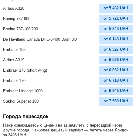
от
5 462
UAH
Airbus A320
от
5 721
UAH
Boeing 737-800
от
5 845
UAH
Boeing 737-100/200
от
6 143
UAH
De Havilland Canada DHC-8-400 Dash 8Q
от
6 527
UAH
Embraer 195
от
6 536
UAH
Airbus A319
от
6 632
UAH
Embraer 175 (short wing)
от
6 718
UAH
Embraer 170
от
6 946
UAH
Embraer Lineage 1000
от
7 560
UAH
Sukhoi Superjet 100
Города пересадок
Ниже ознакомьтесь с ценами на авиабилеты с пересадкой через
другие города. Наиболее дешевый вариант — лететь через Лондон
за
3493
UAH
.