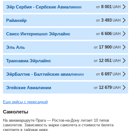
8 001
Эйр Сербия - Сербские Авиалинии
от
UAH
3 493
Райанэйр
от
UAH
6 606
Свисс Интернешнл Эйрлайнс
от
UAH
17 900
Эль Аль
от
UAH
12 051
Трансавиа Эйрлайнс
от
UAH
6 697
ЭйрБалтик - Балтийские авиалинии
от
UAH
12 679
Эгейские Авиалинии
от
UAH
Еще рейсы с пересадкой
Самолеты
На авиамаршруте Прага — Ростов-на-Дону летает 10 типов
самолетов. Зависимость марки самолета и стоимости билета
смотрите в таблице ниже.