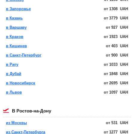
в Запорожье
от
1308
UAH
в Казань
от
3779
UAH
в Варшаву
от
927
UAH
в Краков
от
1923
UAH
в Кишинев
от
403
UAH
в Санкт-Петербург
от
900
UAH
в Ригу
от
1033
UAH
в Дубай
от
1848
UAH
в Новосибирск
от
2695
UAH
в Львов
от
1097
UAH
в Ростов-на-Дону
из Москвы
от
531
UAH
из Санкт-Петербурга
от
1277
UAH