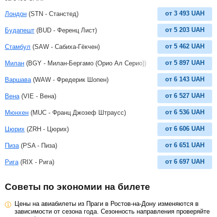
от
3 493
UAH
Лондон
(STN - Станстед)
от
5 203
UAH
Будапешт
(BUD - Ференц Лист)
от
5 462
UAH
Стамбул
(SAW - Сабиха-Гёкчен)
от
5 897
UAH
Милан
(BGY - Милан-Бергамо (Орио Ал Серио))
от
6 143
UAH
Варшава
(WAW - Фредерик Шопен)
от
6 527
UAH
Вена
(VIE - Вена)
от
6 536
UAH
Мюнхен
(MUC - Франц Джозеф Штраусс)
от
6 606
UAH
Цюрих
(ZRH - Цюрих)
от
6 651
UAH
Пиза
(PSA - Пиза)
от
6 697
UAH
Рига
(RIX - Рига)
Советы по экономии на билете
Цены на авиабилеты из Праги в Ростов-на-Дону изменяются в
зависимости от сезона года. Сезонность направления проверяйте