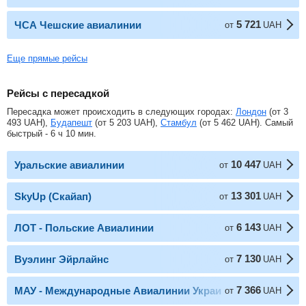
5 721
ЧСА Чешские авиалинии
от
UAH
Еще прямые рейсы
Рейсы с пересадкой
Пересадка может происходить в следующих городах:
Лондон
(от
3
493
UAH
),
Будапешт
(от
5 203
UAH
),
Стамбул
(от
5 462
UAH
). Самый
быстрый - 6 ч 10 мин.
10 447
Уральские авиалинии
от
UAH
13 301
SkyUp (Скайап)
от
UAH
6 143
ЛОТ - Польские Авиалинии
от
UAH
7 130
Вуэлинг Эйрлайнс
от
UAH
7 366
МАУ - Международные Авиалинии Украины
от
UAH