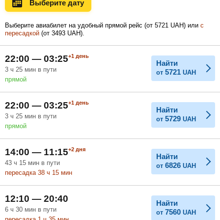
Выберите дату
Ноябрь
Декабрь
Январь
Выберите авиабилет на удобный прямой рейс (
от
5721
UAH
) или
с
пересадкой
(
от
3493
UAH
).
Февраль
Март
Апрель
+1
день
22:00 — 03:25
Найти
3
ч
25
мин
в пути
5721
от
UAH
прямой
Май
Июнь
Июль
+1
день
22:00 — 03:25
Найти
3
ч
25
мин
в пути
5729
от
UAH
прямой
+2
дня
14:00 — 11:15
Найти
43
ч
15
мин
в пути
6826
от
UAH
пересадка 38
ч
15
мин
12:10 — 20:40
Найти
6
ч
30
мин
в пути
7560
от
UAH
пересадка 1
ч
35
мин