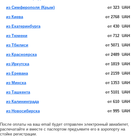
из Симферополя (Крым)
от
323
UAH
из Киева
от
2768
UAH
из Екатеринбурга
от
430
UAH
из Тюмени
от
712
UAH
из Тбилиси
от
5071
UAH
из Красноярска
от
2489
UAH
из Иркутска
от
1819
UAH
из Еревана
от
2159
UAH
из Минска
от
1353
UAH
из Ташкента
от
5101
UAH
из Калининграда
от
610
UAH
из Новосибирска
от
995
UAH
После оплаты на ваш email будет отправлен электронный авиабилет,
распечатайте и вместе с паспортом предъявите его в аэропорту на
стойке регистрации.