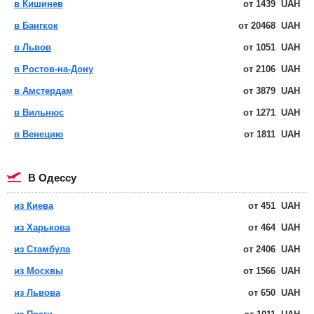
в Кишинев
от
1439
UAH
в Бангкок
от
20468
UAH
в Львов
от
1051
UAH
в Ростов-на-Дону
от
2106
UAH
в Амстердам
от
3879
UAH
в Вильнюс
от
1271
UAH
в Венецию
от
1811
UAH
в Одессу
из Киева
от
451
UAH
из Харькова
от
464
UAH
из Стамбула
от
2406
UAH
из Москвы
от
1566
UAH
из Львова
от
650
UAH