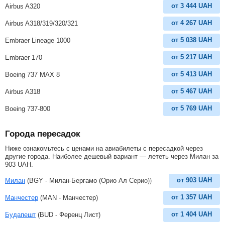
от
3 444
UAH
Airbus A320
от
4 267
UAH
Airbus A318/319/320/321
от
5 038
UAH
Embraer Lineage 1000
от
5 217
UAH
Embraer 170
от
5 413
UAH
Boeing 737 MAX 8
от
5 467
UAH
Airbus A318
от
5 769
UAH
Boeing 737-800
Города пересадок
Ниже ознакомьтесь с ценами на авиабилеты с пересадкой через
другие города. Наиболее дешевый вариант — лететь через Милан за
903
UAH
.
от
903
UAH
Милан
(BGY - Милан-Бергамо (Орио Ал Серио))
от
1 357
UAH
Манчестер
(MAN - Манчестер)
от
1 404
UAH
Будапешт
(BUD - Ференц Лист)