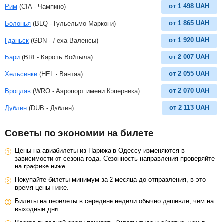
от
1 498
UAH
Рим
(CIA - Чампино)
от
1 865
UAH
Болонья
(BLQ - Гульельмо Маркони)
от
1 920
UAH
Гданьск
(GDN - Леха Валенсы)
от
2 007
UAH
Бари
(BRI - Кароль Войтыла)
от
2 055
UAH
Хельсинки
(HEL - Вантаа)
от
2 070
UAH
Вроцлав
(WRO - Аэропорт имени Коперника)
от
2 113
UAH
Дублин
(DUB - Дублин)
Советы по экономии на билете
Цены на авиабилеты из Парижа в Одессу изменяются в
зависимости от сезона года. Сезонность направления проверяйте
на графике ниже.
Покупайте билеты минимум за 2 месяца до отправления, в это
время цены ниже.
Билеты на перелеты в середине недели обычно дешевле, чем на
выходные дни.