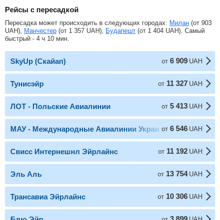
Рейсы с пересадкой
Пересадка может происходить в следующих городах:
Милан
(от
903
UAH
),
Манчестер
(от
1 357
UAH
),
Будапешт
(от
1 404
UAH
). Самый
быстрый - 4 ч 10 мин.
6 909
SkyUp (Скайап)
от
UAH
11 327
Тунисэйр
от
UAH
5 413
ЛОТ - Польские Авиалинии
от
UAH
6 546
МАУ - Международные Авиалинии Украины
от
UAH
11 192
Свисс Интернешнл Эйрлайнс
от
UAH
13 754
Эль Аль
от
UAH
10 306
Трансавиа Эйрлайнс
от
UAH
3 899
Блю Эйр
от
UAH