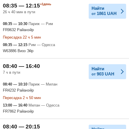
+1день
08:35 — 12:15
Найти
26 ч 40 мин в пути
1861
UAH
от
08:35 — 10:30
Париж — Рим
FR9632 Райанэйр
Пересадка 22 ч 5 мин
08:35 — 12:15
Рим — Одесса
W63886 Визз Эйр
08:40 — 16:40
Найти
7 ч в пути
903
UAH
от
08:40 — 10:10
Париж — Милан
FR4232 Райанэйр
Пересадка 2 ч 50 мин
13:00 — 16:40
Милан — Одесса
FR7862 Райанэйр
08:40 — 20:15