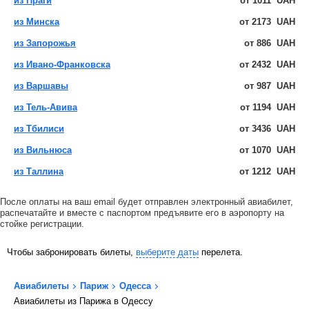
из Праги
от
1011
UAH
из Минска
от
2173
UAH
из Запорожья
от
886
UAH
из Ивано-Франковска
от
2432
UAH
из Варшавы
от
987
UAH
из Тель-Авива
от
1194
UAH
из Тбилиси
от
3436
UAH
из Вильнюса
от
1070
UAH
из Таллина
от
1212
UAH
После оплаты на ваш email будет отправлен электронный авиабилет,
распечатайте и вместе с паспортом предъявите его в аэропорту на
стойке регистрации.
Чтобы забронировать билеты,
выберите даты
перелета.
Авиабилеты
Париж
Одесса
Авиабилеты из Парижа в Одессу