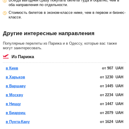
Всегда выгодней сразу покупать билеты туда и обратно, чем в
оба направления по отдельности.
Стоимость билетов в эконом-классе ниже, чем в первом и бизнес-
классе.
Другие интересные направления
Популярные перелеты из Парижа и в Одессу, которые вас также
могут заинтересовать.
из Парижа
в Киев
от
907
UAH
в Харьков
от
1230
UAH
в Варшаву
от
1445
UAH
в Москву
от
2234
UAH
в Ниццу
от
1447
UAH
в Биарриц
от
2079
UAH
в Пунта-Кану
от
1624
UAH