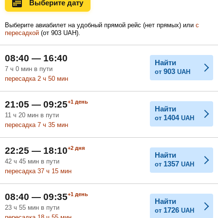
Выберите дату
Ноябрь
Декабрь
Январь
Выберите авиабилет на удобный прямой рейс (нет прямых) или
с
пересадкой
(
от
903
UAH
).
Февраль
Март
Апрель
08:40 — 16:40
Найти
7
ч
0
мин
в пути
903
от
UAH
пересадка 2
ч
50
мин
Май
Июнь
Июль
+1
день
21:05 — 09:25
Найти
11
ч
20
мин
в пути
1404
от
UAH
пересадка 7
ч
35
мин
+2
дня
22:25 — 18:10
Найти
42
ч
45
мин
в пути
1357
от
UAH
пересадка 37
ч
15
мин
+1
день
08:40 — 09:35
Найти
23
ч
55
мин
в пути
1726
от
UAH
пересадка 18
ч
55
мин