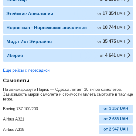
17 354
Эгейские Авиалинии
от
UAH
10 744
Норвегиан - Норвежские авиалинии
от
UAH
35 475
Мидл Ист Эйрлайнс
от
UAH
4 641
Иберия
от
UAH
Еще рейсы с пересадкой
Самолеты
На авиамаршруте Париж — Одесса летает 10 типов самолетов.
Зависимость марки самолета и стоимости билета смотрите в таблице
ниже.
от
1 357
UAH
Boeing 737-100/200
от
2 685
UAH
Airbus A321
от
2 947
UAH
Airbus A319