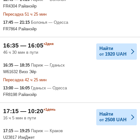
FR4304 Райанэйр
Пересадка 51 ч 25 мин
17:45 — 21:15
Болонья — Одесса
FR7864 Райанэйр
+2дня
16:35 — 16:05
Найти
46 ч 30 мин в пути
1920
UAH
от
16:35 — 18:35
Париж — Гданьск
W61632 Визз Эйр
Пересадка 42 ч 25 мин
13:00 — 16:05
Гданьск — Одесса
FR8198 Райанэйр
+1день
17:15 — 10:20
Найти
16 ч 5 мин в пути
2508
UAH
от
17:15 — 19:25
Париж — Краков
U23817 ИзиДжет