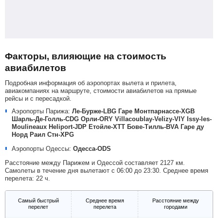
Факторы, влияющие на стоимость
авиабилетов
Подробная информация об аэропортах вылета и прилета,
авиакомпаниях на маршруте, стоимости авиабилетов на прямые
рейсы и с пересадкой.
Аэропорты Парижа:
Ле-Бурже-LBG
Гаре Монтпарнассе-XGB
Шарль-Де-Голль-CDG
Орли-ORY
Villacoublay-Velizy-VIY
Issy-les-
Moulineaux Heliport-JDP
Етойле-XTT
Бове-Тилль-BVA
Гаре ду
Норд Раил Стн-XPG
Аэропорты Одессы:
Одесса-ODS
Расстояние между Парижем и Одессой составляет 2127 км.
Самолеты в течение дня вылетают с 06:00 до 23:30. Среднее время
перелета: 22 ч.
Самый быстрый
Среднее время
Расстояние между
перелет
перелета
городами