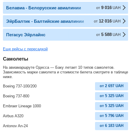
9 016
Белавиа - Белорусские авиалинии
от
UAH
12 016
ЭйрБалтик - Балтийские авиалинии
от
UAH
5 588
Пегасус Эйрлайнс
от
UAH
Еще рейсы с пересадкой
Самолеты
На авиамаршруте Одесса — Баку летает 10 типов самолетов.
Зависимость марки самолета и стоимости билета смотрите в таблице
ниже.
от
2 697
UAH
Boeing 737-100/200
от
5 325
UAH
Boeing 737-800
от
5 325
UAH
Embraer Lineage 1000
от
5 796
UAH
Airbus A320
от
6 183
UAH
Antonov An-24