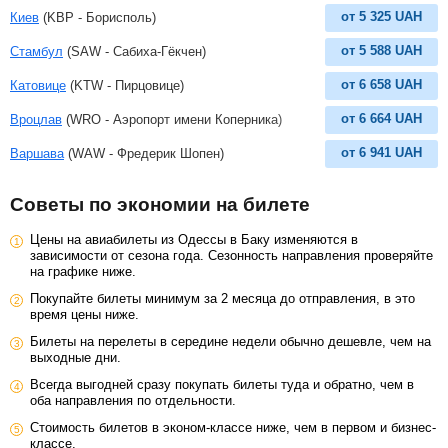
от
5 325
UAH
Киев
(KBP - Борисполь)
от
5 588
UAH
Стамбул
(SAW - Сабиха-Гёкчен)
от
6 658
UAH
Катовице
(KTW - Пирцовице)
от
6 664
UAH
Вроцлав
(WRO - Аэропорт имени Коперника)
от
6 941
UAH
Варшава
(WAW - Фредерик Шопен)
Советы по экономии на билете
Цены на авиабилеты из Одессы в Баку изменяются в
зависимости от сезона года. Сезонность направления проверяйте
на графике ниже.
Покупайте билеты минимум за 2 месяца до отправления, в это
время цены ниже.
Билеты на перелеты в середине недели обычно дешевле, чем на
выходные дни.
Всегда выгодней сразу покупать билеты туда и обратно, чем в
оба направления по отдельности.
Стоимость билетов в эконом-классе ниже, чем в первом и бизнес-
классе.