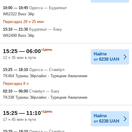
10:00 — 10:45
Одесса — Будапешт
W62322 Визз Эйр
Пересадка 28 ч 25 мин
15:10 — 21:30
Будапешт — Баку
W62499 Визз Эйр
+1день
15:25 — 06:00
Найти
12 ч 35 мин в пути
6238
UAH
от
15:25 — 18:10
Одесса — Стамбул
TK464 Туркиш Эйрлайнс - Турецкие Авиалинии
Пересадка 8 ч
02:10 — 06:00
Стамбул — Баку
TK338 Туркиш Эйрлайнс - Турецкие Авиалинии
+1день
15:25 — 11:10
Найти
17 ч 45 мин в пути
6238
UAH
от
15:25 — 18:10
Одесса — Стамбул