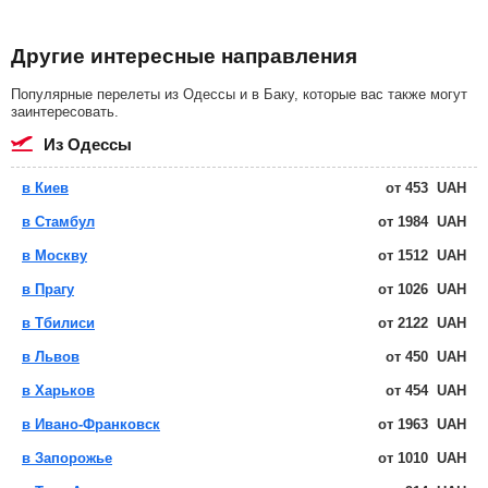
Другие интересные направления
Популярные перелеты из Одессы и в Баку, которые вас также могут
заинтересовать.
из Одессы
в Киев
от
453
UAH
в Стамбул
от
1984
UAH
в Москву
от
1512
UAH
в Прагу
от
1026
UAH
в Тбилиси
от
2122
UAH
в Львов
от
450
UAH
в Харьков
от
454
UAH
в Ивано-Франковск
от
1963
UAH
в Запорожье
от
1010
UAH