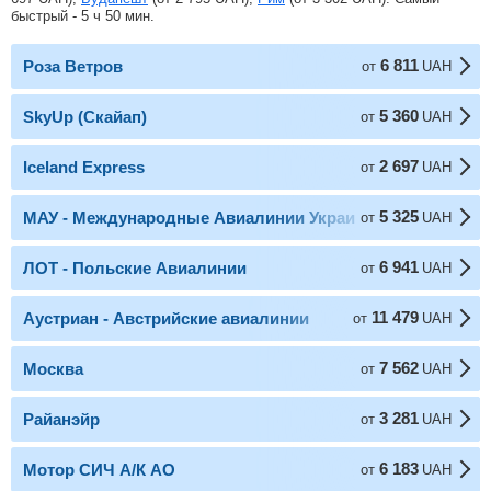
быстрый - 5 ч 50 мин.
6 811
Роза Ветров
от
UAH
5 360
SkyUp (Скайап)
от
UAH
2 697
Iceland Express
от
UAH
5 325
МАУ - Международные Авиалинии Украины
от
UAH
6 941
ЛОТ - Польские Авиалинии
от
UAH
11 479
Аустриан - Австрийские авиалинии
от
UAH
7 562
Москва
от
UAH
3 281
Райанэйр
от
UAH
6 183
Мотор СИЧ А/К АО
от
UAH