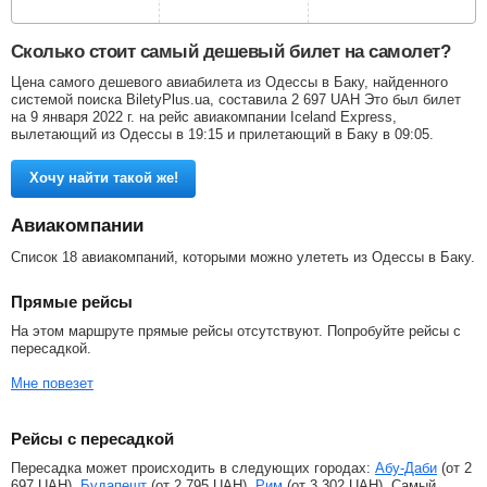
Сколько стоит самый дешевый билет на самолет?
Цена самого дешевого авиабилета из Одессы в Баку, найденного
системой поиска BiletyPlus.ua, составила
2 697
UAH
Это был билет
на 9 января 2022 г. на рейс авиакомпании Iceland Express,
вылетающий из Одессы в 19:15 и прилетающий в Баку в 09:05.
Хочу найти такой же!
Авиакомпании
Список 18 авиакомпаний, которыми можно улететь из Одессы в Баку.
Прямые рейсы
На этом маршруте прямые рейсы отсутствуют. Попробуйте рейсы с
пересадкой.
Мне повезет
Рейсы с пересадкой
Пересадка может происходить в следующих городах:
Абу-Даби
(от
2
697
UAH
),
Будапешт
(от
2 795
UAH
),
Рим
(от
3 302
UAH
). Самый