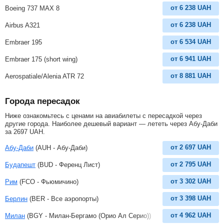
от
6 238
UAH
Boeing 737 MAX 8
от
6 238
UAH
Airbus A321
от
6 534
UAH
Embraer 195
от
6 941
UAH
Embraer 175 (short wing)
от
8 881
UAH
Aerospatiale/Alenia ATR 72
Города пересадок
Ниже ознакомьтесь с ценами на авиабилеты с пересадкой через
другие города. Наиболее дешевый вариант — лететь через Абу-Даби
за
2697
UAH
.
от
2 697
UAH
Абу-Даби
(AUH - Абу-Даби)
от
2 795
UAH
Будапешт
(BUD - Ференц Лист)
от
3 302
UAH
Рим
(FCO - Фьюмичино)
от
3 398
UAH
Берлин
(BER - Все аэропорты)
от
4 962
UAH
Милан
(BGY - Милан-Бергамо (Орио Ал Серио))