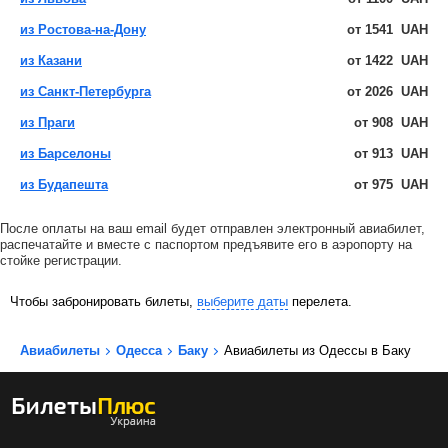
из Ростова-на-Дону
от
1541
UAH
из Казани
от
1422
UAH
из Санкт-Петербурга
от
2026
UAH
из Праги
от
908
UAH
из Барселоны
от
913
UAH
из Будапешта
от
975
UAH
После оплаты на ваш email будет отправлен электронный авиабилет,
распечатайте и вместе с паспортом предъявите его в аэропорту на
стойке регистрации.
Чтобы забронировать билеты,
выберите даты
перелета.
Авиабилеты
Одесса
Баку
Авиабилеты из Одессы в Баку