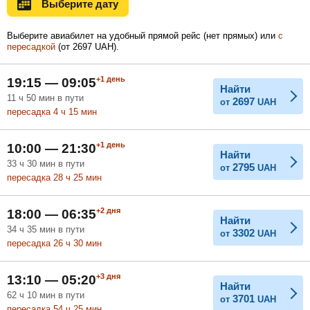
Выберите дату
Ноябрь
Декабрь
Январь
Выберите авиабилет на удобный прямой рейс (нет прямых) или
с
пересадкой
(
от
2697
UAH
).
Февраль
Март
Апрель
+1
день
19:15 — 09:05
Найти
11
ч
50
мин
в пути
2697
от
UAH
пересадка 4
ч
15
мин
Май
Июнь
Июль
+1
день
10:00 — 21:30
Найти
33
ч
30
мин
в пути
2795
от
UAH
пересадка 28
ч
25
мин
+2
дня
18:00 — 06:35
Найти
34
ч
35
мин
в пути
3302
от
UAH
пересадка 26
ч
30
мин
+3
дня
13:10 — 05:20
Найти
62
ч
10
мин
в пути
3701
от
UAH
пересадка 54
ч
25
мин