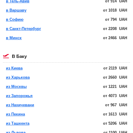
в Тель-Авив
от
914
UAH
в Варшаву
от
1018
UAH
в Софию
от
794
UAH
в Санкт-Петербург
от
2208
UAH
в Минск
от
2466
UAH
в Баку
из Киева
от
2119
UAH
из Харькова
от
2660
UAH
из Москвы
от
1221
UAH
из Запорожья
от
4073
UAH
из Нахичевани
от
967
UAH
из Пекина
от
1613
UAH
из Ташкента
от
5206
UAH
из Львова
от
1100
UAH