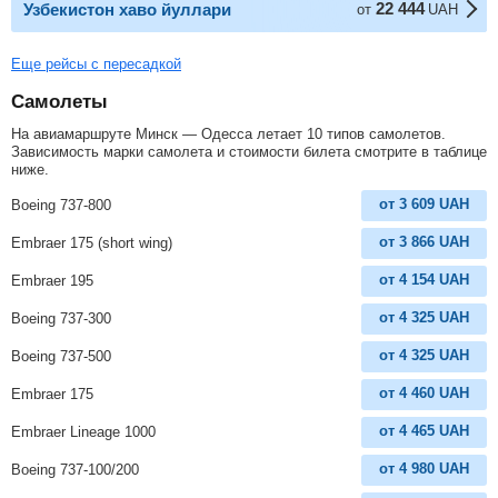
22 444
Узбекистон хаво йуллари
от
UAH
Еще рейсы с пересадкой
Самолеты
На авиамаршруте Минск — Одесса летает 10 типов самолетов.
Зависимость марки самолета и стоимости билета смотрите в таблице
ниже.
от
3 609
UAH
Boeing 737-800
от
3 866
UAH
Embraer 175 (short wing)
от
4 154
UAH
Embraer 195
от
4 325
UAH
Boeing 737-300
от
4 325
UAH
Boeing 737-500
от
4 460
UAH
Embraer 175
от
4 465
UAH
Embraer Lineage 1000
от
4 980
UAH
Boeing 737-100/200