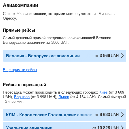
Авиакомпании
Список 20 авиакомпании, которыми можно улететь из Минска в
Одессу.
Прямые рейсы
Самый дешевый прямой предсавлен авиакомпанией Белавиа -
Белорусские авиалинии за
3866
UAH
.
3 866
Белавиа - Белорусские авиалинии
от
UAH
Еще прямые рейсы
Рейсы с пересадкой
Пересадка может происходить в следующих городах:
Киев
(от
3 609
UAH
),
Варшава
(от
3 998
UAH
),
Львов
(от
4 154
UAH
). Самый быстрый
- 3 ч 55 мин.
8 683
КЛМ - Королевские Голландские авиалинии
от
UAH
10 828
Уральские авиалинии
от
UAH