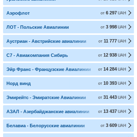
6 297
Аэрофлот
от
UAH
3 998
ЛОТ - Польские Авиалинии
от
UAH
11 777
Аустриан - Австрийские авиалинии
от
UAH
12 938
С7 - Авиакомпания Сибирь
от
UAH
14 284
Эйр Франс - Французские Авиалинии
от
UAH
10 393
Норд винд
от
UAH
31 443
Эмирейтс - Эмиратские Авиалинии
от
UAH
13 437
АЗАЛ - Азербайджанские авиалинии
от
UAH
3 609
Белавиа - Белорусские авиалинии
от
UAH