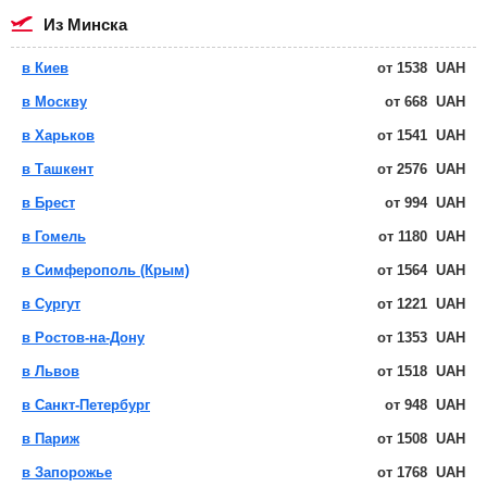
из Минска
в Киев
от
1538
UAH
в Москву
от
668
UAH
в Харьков
от
1541
UAH
в Ташкент
от
2576
UAH
в Брест
от
994
UAH
в Гомель
от
1180
UAH
в Симферополь (Крым)
от
1564
UAH
в Сургут
от
1221
UAH
в Ростов-на-Дону
от
1353
UAH
в Львов
от
1518
UAH
в Санкт-Петербург
от
948
UAH
в Париж
от
1508
UAH
в Запорожье
от
1768
UAH