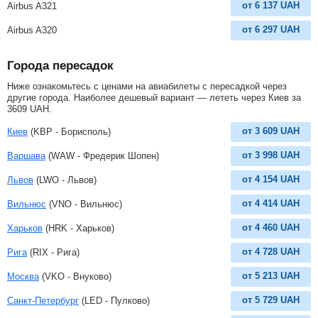
от
6 137
UAH
Airbus A321
от
6 297
UAH
Airbus A320
Города пересадок
Ниже ознакомьтесь с ценами на авиабилеты с пересадкой через
другие города. Наиболее дешевый вариант — лететь через Киев за
3609
UAH
.
от
3 609
UAH
Киев
(KBP - Борисполь)
от
3 998
UAH
Варшава
(WAW - Фредерик Шопен)
от
4 154
UAH
Львов
(LWO - Львов)
от
4 414
UAH
Вильнюс
(VNO - Вильнюс)
от
4 460
UAH
Харьков
(HRK - Харьков)
от
4 728
UAH
Рига
(RIX - Рига)
от
5 213
UAH
Москва
(VKO - Внуково)
от
5 729
UAH
Санкт-Петербург
(LED - Пулково)