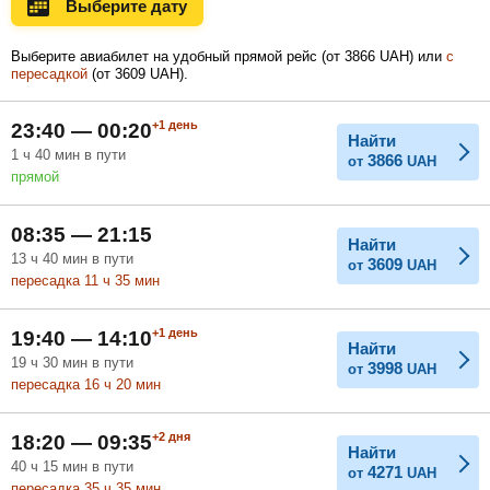
Выберите дату
Ноябрь
Декабрь
Январь
Выберите авиабилет на удобный прямой рейс (
от
3866
UAH
) или
с
пересадкой
(
от
3609
UAH
).
Февраль
Март
Апрель
+1
день
23:40 — 00:20
Найти
1
ч
40
мин
в пути
3866
от
UAH
прямой
Май
Июнь
Июль
08:35 — 21:15
Найти
13
ч
40
мин
в пути
3609
от
UAH
пересадка 11
ч
35
мин
+1
день
19:40 — 14:10
Найти
19
ч
30
мин
в пути
3998
от
UAH
пересадка 16
ч
20
мин
+2
дня
18:20 — 09:35
Найти
40
ч
15
мин
в пути
4271
от
UAH
пересадка 35
ч
35
мин