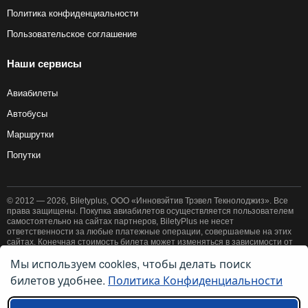
Политика конфиденциальности
Пользовательское соглашение
Наши сервисы
Авиабилеты
Автобусы
Маршрутки
Попутки
© 2012 — 2026, Biletyplus, ООО «Инновэйтив Трэвел Текнолоджиз». Все
права защищены. Покупка авиабилетов осуществляется пользователем
самостоятельно на сайтах партнеров, BiletyPlus не несет
ответственности за любые платежные операции, совершаемые на этих
сайтах. Конечная стоимость билета может изменяться в зависимости от
выбранного способа оплаты. Использование этого сайта означает
Мы используем cookies, чтобы делать поиск
принятие правил
пользовательского соглашения
и
политики
билетов удобнее.
Политика Конфиденциальности
конфиденциальности
.