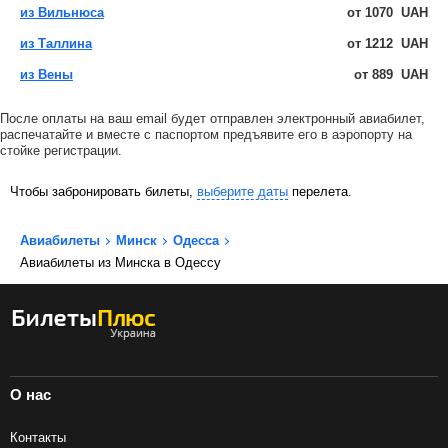
из Вильнюса
от
1070
UAH
из Таллина
от
1212
UAH
из Вены
от
889
UAH
После оплаты на ваш email будет отправлен электронный авиабилет,
распечатайте и вместе с паспортом предъявите его в аэропорту на
стойке регистрации.
Чтобы забронировать билеты,
выберите даты
перелета.
Авиабилеты
Минск
Одесса
Авиабилеты из Минска в Одессу
О нас
Контакты