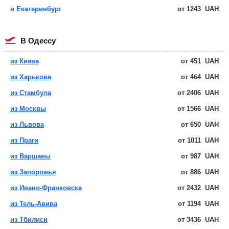
в Екатеринбург
от
1243
UAH
в Одессу
из Киева
от
451
UAH
из Харькова
от
464
UAH
из Стамбула
от
2406
UAH
из Москвы
от
1566
UAH
из Львова
от
650
UAH
из Праги
от
1011
UAH
из Варшавы
от
987
UAH
из Запорожья
от
886
UAH
из Ивано-Франковска
от
2432
UAH
из Тель-Авива
от
1194
UAH
из Тбилиси
от
3436
UAH