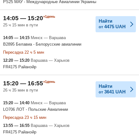
PS25 МАУ - Международные Авиалинии Украины
+1день
14:05 — 15:20
Найти
25 ч 15 мин в пути
4475
UAH
от
14:05 — 14:15
Минск — Варшава
B2895 Белавиа - Белорусские авиалинии
Пересадка 22 ч 5 мин
12:20 — 15:20
Варшава — Харьков
FR4175 Райанэйр
+1день
15:20 — 16:55
Найти
26 ч 35 мин в пути
3641
UAH
от
15:20 — 14:40
Минск — Варшава
LO706 ЛОТ - Польские Авиалинии
Пересадка 23 ч 15 мин
13:55 — 16:55
Варшава — Харьков
FR4175 Райанэйр