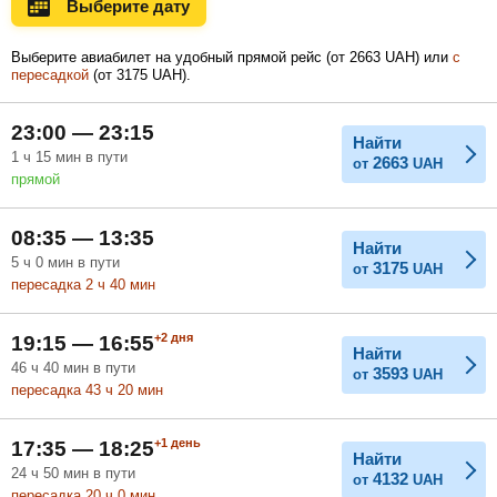
Выберите дату
Ноябрь
Декабрь
Январь
Выберите авиабилет на удобный прямой рейс (
от
2663
UAH
) или
с
пересадкой
(
от
3175
UAH
).
Февраль
Март
Апрель
23:00 — 23:15
Найти
1
ч
15
мин
в пути
2663
от
UAH
прямой
Май
Июнь
Июль
08:35 — 13:35
Найти
5
ч
0
мин
в пути
3175
от
UAH
пересадка 2
ч
40
мин
+2
дня
19:15 — 16:55
Найти
46
ч
40
мин
в пути
3593
от
UAH
пересадка 43
ч
20
мин
+1
день
17:35 — 18:25
Найти
24
ч
50
мин
в пути
4132
от
UAH
пересадка 20
ч
0
мин