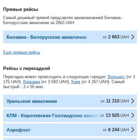
Прямые рейсы
Самый дешевый прямой предсавлен авиакомпанией Белавиа -
Белорусские авиалинии за
2663
UAH
.
2 663
Белавиа - Белорусские авиалинии
от
UAH
Еще прямые рейсы
Рейсы с пересадкой
Пересадка может происходить в следующих городах:
Вильнюс
(от
3
175
UAH
),
Варшава
(от
3 593
UAH
),
Киев
(от
4 267
UAH
). Самый
быстрый - 3 ч 55 мин.
11 310
Уральские авиалинии
от
UAH
13 925
КЛМ - Королевские Голландские авиалинии
от
UAH
6 244
Аэрофлот
от
UAH