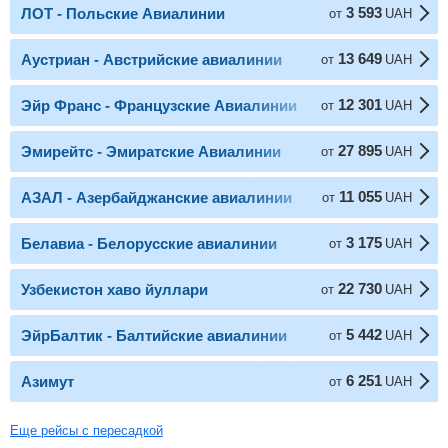
3 593
ЛОТ - Польские Авиалинии
от
UAH
13 649
Аустриан - Австрийские авиалинии
от
UAH
12 301
Эйр Франс - Французские Авиалинии
от
UAH
27 895
Эмирейтс - Эмиратские Авиалинии
от
UAH
11 055
АЗАЛ - Азербайджанские авиалинии
от
UAH
3 175
Белавиа - Белорусские авиалинии
от
UAH
22 730
Узбекистон хаво йуллари
от
UAH
5 442
ЭйрБалтик - Балтийские авиалинии
от
UAH
6 251
Азимут
от
UAH
Еще рейсы с пересадкой