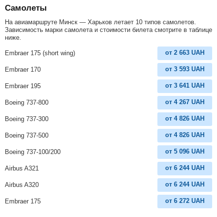
Самолеты
На авиамаршруте Минск — Харьков летает 10 типов самолетов.
Зависимость марки самолета и стоимости билета смотрите в таблице
ниже.
от
2 663
UAH
Embraer 175 (short wing)
от
3 593
UAH
Embraer 170
от
3 641
UAH
Embraer 195
от
4 267
UAH
Boeing 737-800
от
4 826
UAH
Boeing 737-300
от
4 826
UAH
Boeing 737-500
от
5 096
UAH
Boeing 737-100/200
от
6 244
UAH
Airbus A321
от
6 244
UAH
Airbus A320
от
6 272
UAH
Embraer 175