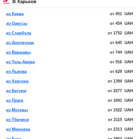
в Харьков
из Киева
от
451
UAH
из Одессы
от
454
UAH
из Стамбула
от
1752
UAH
из Дортмунда
от
645
UAH
из Варшавы
от
744
UAH
из Тель-Авива
от
916
UAH
из Львова
от
629
UAH
из Херсона
от
1394
UAH
из Батуми
от
2277
UAH
из Праги
от
1041
UAH
из Москвы
от
1522
UAH
из Тбилиси
от
2115
UAH
из Мюнхена
от
2313
UAH
из Баку
от
1953
UAH