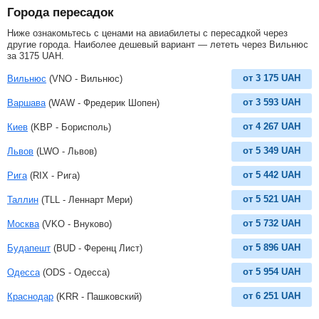
Города пересадок
Ниже ознакомьтесь с ценами на авиабилеты с пересадкой через
другие города. Наиболее дешевый вариант — лететь через Вильнюс
за
3175
UAH
.
от
3 175
UAH
Вильнюс
(VNO - Вильнюс)
от
3 593
UAH
Варшава
(WAW - Фредерик Шопен)
от
4 267
UAH
Киев
(KBP - Борисполь)
от
5 349
UAH
Львов
(LWO - Львов)
от
5 442
UAH
Рига
(RIX - Рига)
от
5 521
UAH
Таллин
(TLL - Леннарт Мери)
от
5 732
UAH
Москва
(VKO - Внуково)
от
5 896
UAH
Будапешт
(BUD - Ференц Лист)
от
5 954
UAH
Одесса
(ODS - Одесса)
от
6 251
UAH
Краснодар
(KRR - Пашковский)