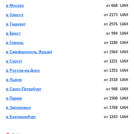
в Москву
от
668
UAH
в Одессу
от
2173
UAH
в Ташкент
от
2576
UAH
в Брест
от
994
UAH
в Гомель
от
1180
UAH
в Симферополь (Крым)
от
1564
UAH
в Сургут
от
1221
UAH
в Ростов-на-Дону
от
1353
UAH
в Львов
от
1518
UAH
в Санкт-Петербург
от
948
UAH
в Париж
от
1508
UAH
в Запорожье
от
1768
UAH
в Екатеринбург
от
1243
UAH