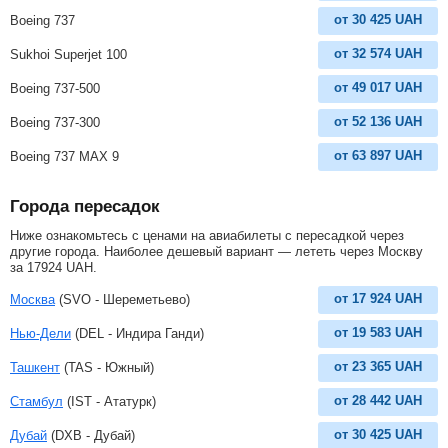
от
30 425
UAH
Boeing 737
от
32 574
UAH
Sukhoi Superjet 100
от
49 017
UAH
Boeing 737-500
от
52 136
UAH
Boeing 737-300
от
63 897
UAH
Boeing 737 MAX 9
Города пересадок
Ниже ознакомьтесь с ценами на авиабилеты с пересадкой через
другие города. Наиболее дешевый вариант — лететь через Москву
за
17924
UAH
.
от
17 924
UAH
Москва
(SVO - Шереметьево)
от
19 583
UAH
Нью-Дели
(DEL - Индира Ганди)
от
23 365
UAH
Ташкент
(TAS - Южный)
от
28 442
UAH
Стамбул
(IST - Ататурк)
от
30 425
UAH
Дубай
(DXB - Дубай)