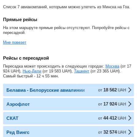
Список 7 авиакомпаний, которыми можно улететь из Минска на Гоа.
Прямые рейсы
На этом маршруте прямые рейсы отсутствуют. Попробуйте рейсы с
пересадкой.
Мне повезет
Рейсы с пересадкой
Пересадка может происходить в следующих городах:
Москва
(от
17
924
UAH
),
Нью-Дели
(от
19 583
UAH
),
Ташкент
(от
23 365
UAH
).
Самый быстрый - 12 ч 55 мин.
18 562
Белавиа - Белорусские авиалинии
от
UAH
17 924
Аэрофлот
от
UAH
44 412
СКАТ
от
UAH
32 574
Ред Вингс
от
UAH