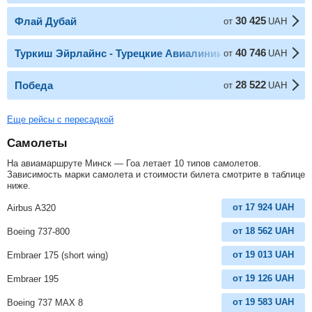
30 425
Флай Дубай
от
UAH
40 746
Туркиш Эйрлайнс - Турецкие Авиалинии
от
UAH
28 522
Победа
от
UAH
Еще рейсы с пересадкой
Самолеты
На авиамаршруте Минск — Гоа летает 10 типов самолетов.
Зависимость марки самолета и стоимости билета смотрите в таблице
ниже.
от
17 924
UAH
Airbus A320
от
18 562
UAH
Boeing 737-800
от
19 013
UAH
Embraer 175 (short wing)
от
19 126
UAH
Embraer 195
от
19 583
UAH
Boeing 737 MAX 8