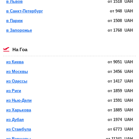
в Львов
от
1518
UAH
в Санкт-Петербург
от
948
UAH
в Париж
от
1508
UAH
в Запорожье
от
1768
UAH
на Гоа
из Киева
от
9051
UAH
из Москвы
от
3456
UAH
из Одессы
от
1417
UAH
из Риги
от
1859
UAH
из Нью-Дели
от
1591
UAH
из Харькова
от
1885
UAH
из Дубая
от
1974
UAH
из Стамбула
от
6773
UAH
из Варшавы
от
11341
UAH