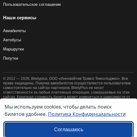
Пользовательское соглашение
Наши сервисы
Авиабилеты
Автобусы
Маршрутки
Попутки
© 2012 — 2026, Biletyplus, ООО «Инновэйтив Трэвел Текнолоджиз». Все
права защищены. Покупка авиабилетов осуществляется пользователем
самостоятельно на сайтах партнеров, BiletyPlus не несет
ответственности за любые платежные операции, совершаемые на этих
сайтах. Конечная стоимость билета может изменяться в зависимости от
выбранного способа оплаты. Использование этого сайта означает
Мы используем cookies, чтобы делать поиск
принятие правил
пользовательского соглашения
и
политики
билетов удобнее.
Политика Конфиденциальности
конфиденциальности
.
Ссылки на наши региональные сайты:
Соглашаюсь