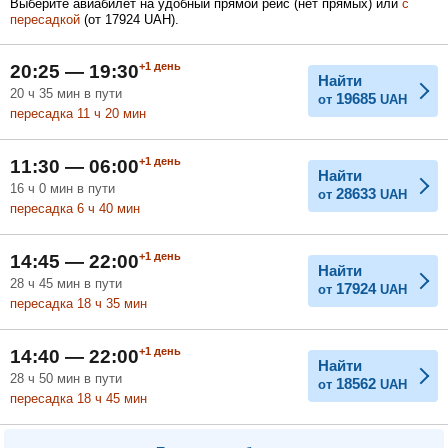
Выберите авиабилет на удобный прямой рейс (нет прямых) или
с
пересадкой
(
от
17924
UAH
).
Февраль
Март
Апрель
+1
день
20:25 — 19:30
Найти
20
ч
35
мин
в пути
19685
от
UAH
пересадка 11
ч
20
мин
Май
Июнь
Июль
+1
день
11:30 — 06:00
Найти
16
ч
0
мин
в пути
28633
от
UAH
пересадка 6
ч
40
мин
+1
день
14:45 — 22:00
Найти
28
ч
45
мин
в пути
17924
от
UAH
пересадка 18
ч
35
мин
+1
день
14:40 — 22:00
Найти
28
ч
50
мин
в пути
18562
от
UAH
пересадка 18
ч
45
мин