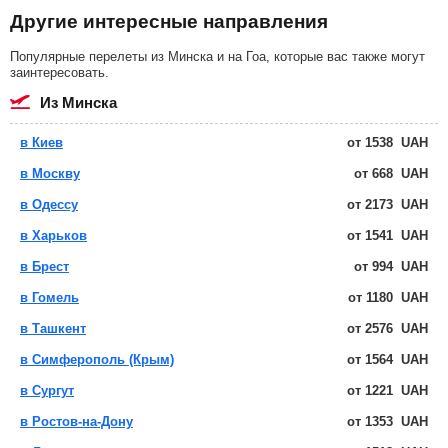
Другие интересные направления
Популярные перелеты из Минска и на Гоа, которые вас также могут
заинтересовать.
из Минска
в Киев
от
1538
UAH
в Москву
от
668
UAH
в Одессу
от
2173
UAH
в Харьков
от
1541
UAH
в Брест
от
994
UAH
в Гомель
от
1180
UAH
в Ташкент
от
2576
UAH
в Симферополь (Крым)
от
1564
UAH
в Сургут
от
1221
UAH
в Ростов-на-Дону
от
1353
UAH