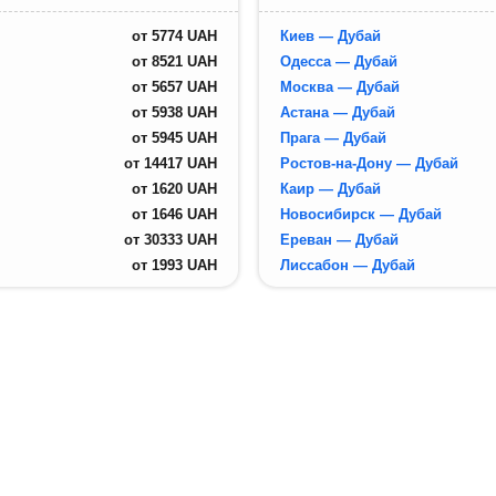
от
5774
UAH
Киев — Дубай
от
8521
UAH
Одесса — Дубай
от
5657
UAH
Москва — Дубай
от
5938
UAH
Астана — Дубай
от
5945
UAH
Прага — Дубай
от
14417
UAH
Ростов-на-Дону — Дубай
от
1620
UAH
Каир — Дубай
от
1646
UAH
Новосибирск — Дубай
от
30333
UAH
Ереван — Дубай
от
1993
UAH
Лиссабон — Дубай