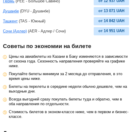
от
12 937
UAH
Пермь
(PEE - Большое Савино)
от
13 071
UAH
Душанбе
(DYU - Душанбе)
от
14 842
UAH
Ташкент
(TAS - Южный)
от
14 951
UAH
Сочи (Адлер)
(AER - Адлер / Сочи)
Советы по экономии на билете
Цены на авиабилеты из Казани в Баку изменяются в зависимости
от сезона года. Сезонность направления проверяйте на графике
ниже.
Покупайте билеты минимум за 2 месяца до отправления, в это
время цены ниже.
Билеты на перелеты в середине недели обычно дешевле, чем на
выходные дни.
Всегда выгодней сразу покупать билеты туда и обратно, чем в
оба направления по отдельности.
Стоимость билетов в эконом-классе ниже, чем в первом и бизнес-
классе.