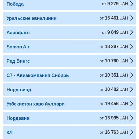
9 279
Победа
от
UAH
15 461
Уральские авиалинии
от
UAH
9 849
Аэрофлот
от
UAH
18 267
Somon Air
от
UAH
10 760
Ред Вингс
от
UAH
10 351
С7 - Авиакомпания Сибирь
от
UAH
10 482
Норд винд
от
UAH
19 456
Узбекистон хаво йуллари
от
UAH
13 995
Нордавиа
от
UAH
16 763
КЛ
от
UAH