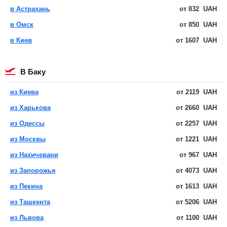
в Астрахань
от
832
UAH
в Омск
от
850
UAH
в Киев
от
1607
UAH
в Баку
из Киева
от
2119
UAH
из Харькова
от
2660
UAH
из Одессы
от
2257
UAH
из Москвы
от
1221
UAH
из Нахичевани
от
967
UAH
из Запорожья
от
4073
UAH
из Пекина
от
1613
UAH
из Ташкента
от
5206
UAH
из Львова
от
1100
UAH