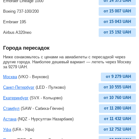
от
14 573
UAH
Embraer Lineage 1000
от
15 007
UAH
Boeing 737-100/200
от
15 043
UAH
Embraer 195
от
15 192
UAH
Airbus A320neo
Города пересадок
Ниже ознакомьтесь с ценами на авиабилеты с пересадкой через
другие города. Наиболее дешевый вариант — лететь через Москву
за
9279
UAH
.
от
9 279
UAH
Москва
(VKO - Внуково)
от
10 555
UAH
Санкт-Петербург
(LED - Пулково)
от
10 760
UAH
Екатеринбург
(SVX - Кольцово)
от
11 280
UAH
Стамбул
(SAW - Сабиха-Гёкчен)
от
11 432
UAH
Астана
(NQZ - Нурсултан Назарбаев)
от
12 752
UAH
Уфа
(UFA - Уфа)