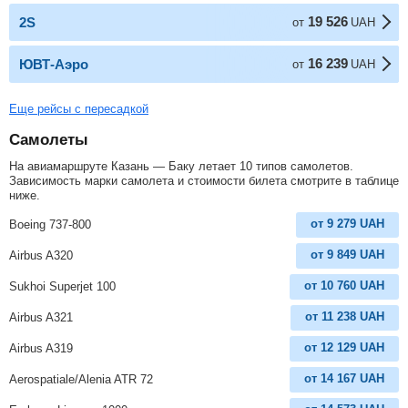
19 526
2S
от
UAH
16 239
ЮВТ-Аэро
от
UAH
Еще рейсы с пересадкой
Самолеты
На авиамаршруте Казань — Баку летает 10 типов самолетов.
Зависимость марки самолета и стоимости билета смотрите в таблице
ниже.
от
9 279
UAH
Boeing 737-800
от
9 849
UAH
Airbus A320
от
10 760
UAH
Sukhoi Superjet 100
от
11 238
UAH
Airbus A321
от
12 129
UAH
Airbus A319
от
14 167
UAH
Aerospatiale/Alenia ATR 72