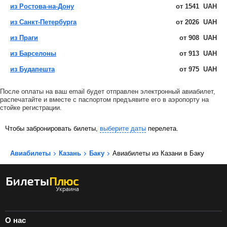
из Ростова-на-Дону
от
1541
UAH
из Санкт-Петербурга
от
2026
UAH
из Праги
от
908
UAH
из Барселоны
от
913
UAH
из Будапешта
от
975
UAH
После оплаты на ваш email будет отправлен электронный авиабилет,
распечатайте и вместе с паспортом предъявите его в аэропорту на
стойке регистрации.
Чтобы забронировать билеты,
выберите даты
перелета.
Авиабилеты
Казань
Баку
Авиабилеты из Казани в Баку
О нас