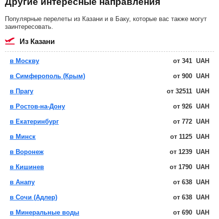
Другие интересные направления
Популярные перелеты из Казани и в Баку, которые вас также могут
заинтересовать.
из Казани
в Москву
от
341
UAH
в Симферополь (Крым)
от
900
UAH
в Прагу
от
32511
UAH
в Ростов-на-Дону
от
926
UAH
в Екатеринбург
от
772
UAH
в Минск
от
1125
UAH
в Воронеж
от
1239
UAH
в Кишинев
от
1790
UAH
в Анапу
от
638
UAH
в Сочи (Адлер)
от
638
UAH
в Минеральные воды
от
690
UAH