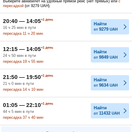
Выберите авиабилет на удобный прямой рейс (нет прямых) или
с
пересадкой
(
от
9279
UAH
).
Февраль
Март
Апрель
+1
день
20:40 — 14:05
Найти
16
ч
25
мин
в пути
9279
от
UAH
пересадка 11
ч
20
мин
Май
Июнь
Июль
+1
день
12:15 — 14:05
Найти
24
ч
50
мин
в пути
9849
от
UAH
пересадка 19
ч
55
мин
+1
день
21:50 — 19:50
Найти
21
ч
0
мин
в пути
9634
от
UAH
пересадка 14
ч
10
мин
+1
день
01:05 — 22:10
Найти
44
ч
5
мин
в пути
11432
от
UAH
пересадка 37
ч
40
мин