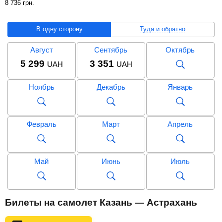
8 736
грн
.
В одну сторону
Туда и обратно
Август
Сентябрь
Октябрь
5 299
3 351
UAH
UAH
Ноябрь
Декабрь
Январь
Февраль
Март
Апрель
Май
Июнь
Июль
Август
Сентябрь
Октябрь
Билеты на самолет Казань — Астрахань
9 351
8 736
UAH
UAH