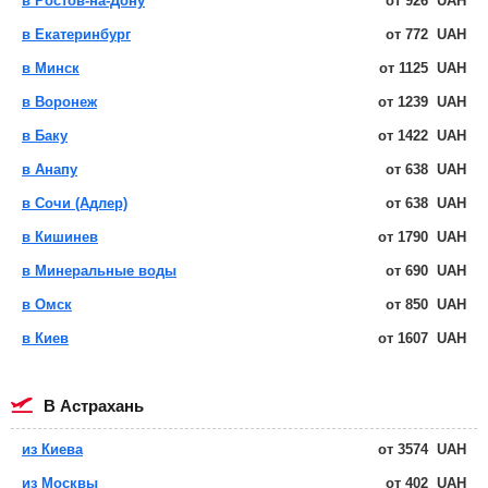
в Ростов-на-Дону
от
926
UAH
в Екатеринбург
от
772
UAH
в Минск
от
1125
UAH
в Воронеж
от
1239
UAH
в Баку
от
1422
UAH
в Анапу
от
638
UAH
в Сочи (Адлер)
от
638
UAH
в Кишинев
от
1790
UAH
в Минеральные воды
от
690
UAH
в Омск
от
850
UAH
в Киев
от
1607
UAH
в Астрахань
из Киева
от
3574
UAH
из Москвы
от
402
UAH