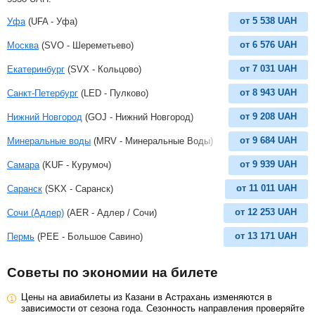
от
5 538
UAH
Уфа
(UFA - Уфа)
от
6 576
UAH
Москва
(SVO - Шереметьево)
от
7 031
UAH
Екатеринбург
(SVX - Кольцово)
от
8 943
UAH
Санкт-Петербург
(LED - Пулково)
от
9 208
UAH
Нижний Новгород
(GOJ - Нижний Новгород)
от
9 684
UAH
Минеральные воды
(MRV - Минеральные Воды)
от
9 939
UAH
Самара
(KUF - Курумоч)
от
11 011
UAH
Саранск
(SKX - Саранск)
от
12 253
UAH
Сочи (Адлер)
(AER - Адлер / Сочи)
от
13 171
UAH
Пермь
(PEE - Большое Савино)
Советы по экономии на билете
Цены на авиабилеты из Казани в Астрахань изменяются в
зависимости от сезона года. Сезонность направления проверяйте