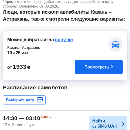
*Время местное. Цены действительны для авиарейсов в одну
сторону. Обновлено 07.08.2026.
Люди, которые искали авиабилеты Казань –
Астрахань, также смотрели следующие варианты:
Можно добраться
на
попутке
Казань
-
Астрахань
19
25
ч
мин
1933
Посмотреть
от
₴
Расписание самолетов
+1день
14:30 — 03:10
Найти
12 ч 40 мин в пути
5846
UAH
от