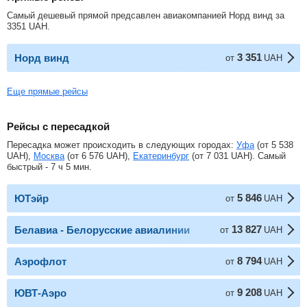
Самый дешевый прямой предсавлен авиакомпанией Норд винд за
3351
UAH
.
3 351
Норд винд
от
UAH
Еще прямые рейсы
Рейсы с пересадкой
Пересадка может происходить в следующих городах:
Уфа
(от
5 538
UAH
),
Москва
(от
6 576
UAH
),
Екатеринбург
(от
7 031
UAH
). Самый
быстрый - 7 ч 5 мин.
5 846
ЮТэйр
от
UAH
13 827
Белавиа - Белорусские авиалинии
от
UAH
8 794
Аэрофлот
от
UAH
9 208
ЮВТ-Аэро
от
UAH