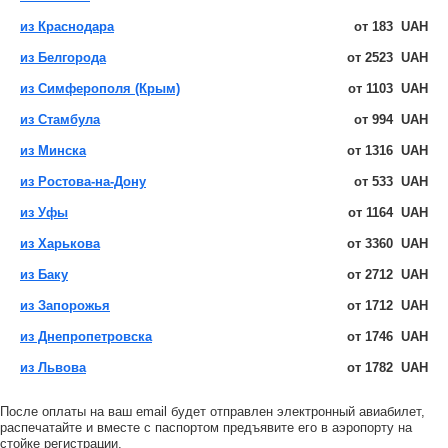
из Краснодара
от
183
UAH
из Белгорода
от
2523
UAH
из Симферополя (Крым)
от
1103
UAH
из Стамбула
от
994
UAH
из Минска
от
1316
UAH
из Ростова-на-Дону
от
533
UAH
из Уфы
от
1164
UAH
из Харькова
от
3360
UAH
из Баку
от
2712
UAH
из Запорожья
от
1712
UAH
из Днепропетровска
от
1746
UAH
из Львова
от
1782
UAH
После оплаты на ваш email будет отправлен электронный авиабилет,
распечатайте и вместе с паспортом предъявите его в аэропорту на
стойке регистрации.