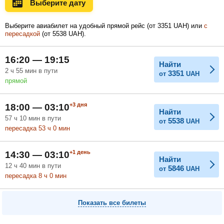
Выберите дату
Ноябрь
Декабрь
Январь
Выберите авиабилет на удобный прямой рейс (
от
3351
UAH
) или
с
пересадкой
(
от
5538
UAH
).
Февраль
Март
Апрель
16:20 — 19:15
Найти
2
ч
55
мин
в пути
3351
от
UAH
прямой
Май
Июнь
Июль
+3
дня
18:00 — 03:10
Найти
57
ч
10
мин
в пути
5538
от
UAH
пересадка 53
ч
0
мин
+1
день
14:30 — 03:10
Найти
12
ч
40
мин
в пути
5846
от
UAH
пересадка 8
ч
0
мин
Показать все билеты