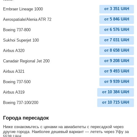
от
3 351
UAH
Embraer Lineage 1000
от
5 846
UAH
Aerospatiale/Alenia ATR 72
от
6 576
UAH
Boeing 737-800
от
7 031
UAH
Sukhoi Superjet 100
от
8 658
UAH
Airbus A320
от
9 208
UAH
Canadair Regional Jet 200
от
9 493
UAH
Airbus A321
от
9 939
UAH
Boeing 737-500
от
10 384
UAH
Airbus A319
от
10 715
UAH
Boeing 737-100/200
Города пересадок
Ниже ознакомьтесь с ценами на авиабилеты с пересадкой через
другие города. Наиболее дешевый вариант — лететь через Уфу за
5538
UAH
.