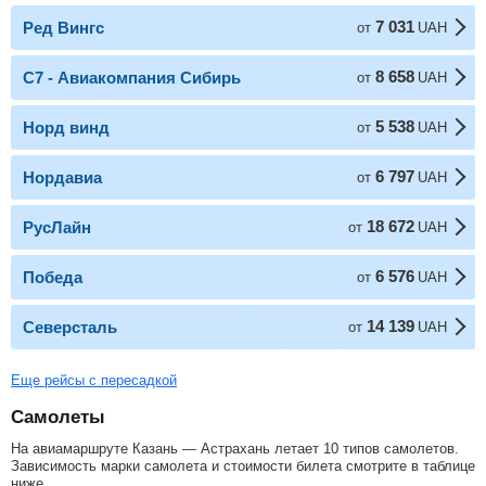
7 031
Ред Вингс
от
UAH
8 658
С7 - Авиакомпания Сибирь
от
UAH
5 538
Норд винд
от
UAH
6 797
Нордавиа
от
UAH
18 672
РусЛайн
от
UAH
6 576
Победа
от
UAH
14 139
Северсталь
от
UAH
Еще рейсы с пересадкой
Самолеты
На авиамаршруте Казань — Астрахань летает 10 типов самолетов.
Зависимость марки самолета и стоимости билета смотрите в таблице
ниже.