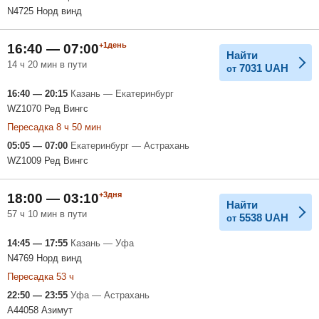
N4725 Норд винд
+1день
16:40 — 07:00
Найти
14 ч 20 мин в пути
7031
UAH
от
16:40 — 20:15
Казань — Екатеринбург
WZ1070 Ред Вингс
Пересадка 8 ч 50 мин
05:05 — 07:00
Екатеринбург — Астрахань
WZ1009 Ред Вингс
+3дня
18:00 — 03:10
Найти
57 ч 10 мин в пути
5538
UAH
от
14:45 — 17:55
Казань — Уфа
N4769 Норд винд
Пересадка 53 ч
22:50 — 23:55
Уфа — Астрахань
A44058 Азимут