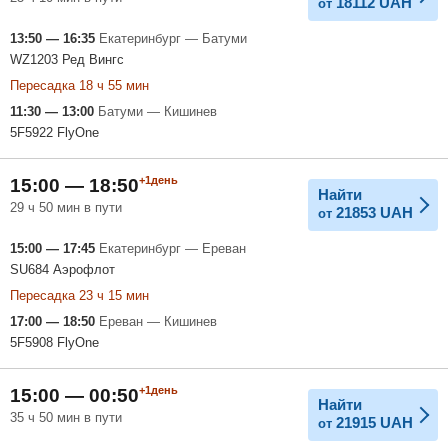
18112
UAH
от
13:50 — 16:35
Екатеринбург — Батуми
WZ1203 Ред Вингс
Пересадка 18 ч 55 мин
11:30 — 13:00
Батуми — Кишинев
5F5922 FlyOne
+1день
15:00 — 18:50
Найти
29 ч 50 мин в пути
21853
UAH
от
15:00 — 17:45
Екатеринбург — Ереван
SU684 Аэрофлот
Пересадка 23 ч 15 мин
17:00 — 18:50
Ереван — Кишинев
5F5908 FlyOne
+1день
15:00 — 00:50
Найти
35 ч 50 мин в пути
21915
UAH
от