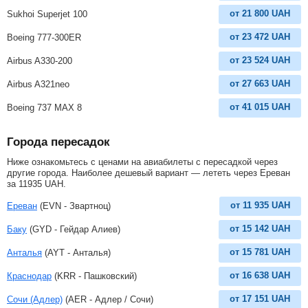
от
21 800
UAH
Sukhoi Superjet 100
от
23 472
UAH
Boeing 777-300ER
от
23 524
UAH
Airbus A330-200
от
27 663
UAH
Airbus A321neo
от
41 015
UAH
Boeing 737 MAX 8
Города пересадок
Ниже ознакомьтесь с ценами на авиабилеты с пересадкой через
другие города. Наиболее дешевый вариант — лететь через Ереван
за
11935
UAH
.
от
11 935
UAH
Ереван
(EVN - Звартноц)
от
15 142
UAH
Баку
(GYD - Гейдар Алиев)
от
15 781
UAH
Анталья
(AYT - Анталья)
от
16 638
UAH
Краснодар
(KRR - Пашковский)
от
17 151
UAH
Сочи (Адлер)
(AER - Адлер / Сочи)