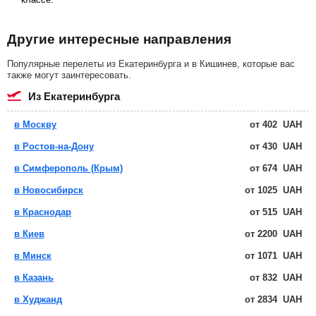
Другие интересные направления
Популярные перелеты из Екатеринбурга и в Кишинев, которые вас
также могут заинтересовать.
из Екатеринбурга
в Москву
от
402
UAH
в Ростов-на-Дону
от
430
UAH
в Симферополь (Крым)
от
674
UAH
в Новосибирск
от
1025
UAH
в Краснодар
от
515
UAH
в Киев
от
2200
UAH
в Минск
от
1071
UAH
в Казань
от
832
UAH
в Худжанд
от
2834
UAH