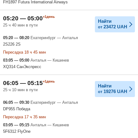
FH1897 Futura International Airways
+1день
05:20 — 05:00
Найти
25 ч 40 мин в пути
23472
UAH
от
05:20 — 08:20
Екатеринбург — Анталья
2S226 2S
Пересадка 18 ч 45 мин
03:05 — 05:00
Анталья — Кишинев
XQ314 СанЭкспресс
+1день
06:05 — 05:15
Найти
25 ч 10 мин в пути
19276
UAH
от
06:05 — 09:30
Екатеринбург — Анталья
DP955 Победа
Пересадка 17 ч 35 мин
03:05 — 05:15
Анталья — Кишинев
5F6312 FlyOne