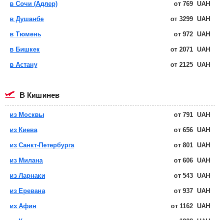
в Сочи (Адлер)
от
769
UAH
в Душанбе
от
3299
UAH
в Тюмень
от
972
UAH
в Бишкек
от
2071
UAH
в Астану
от
2125
UAH
в Кишинев
из Москвы
от
791
UAH
из Киева
от
656
UAH
из Санкт-Петербурга
от
801
UAH
из Милана
от
606
UAH
из Ларнаки
от
543
UAH
из Еревана
от
937
UAH
из Афин
от
1162
UAH