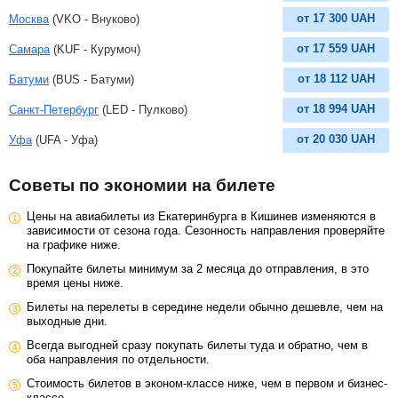
от
17 300
UAH
Москва
(VKO - Внуково)
от
17 559
UAH
Самара
(KUF - Курумоч)
от
18 112
UAH
Батуми
(BUS - Батуми)
от
18 994
UAH
Санкт-Петербург
(LED - Пулково)
от
20 030
UAH
Уфа
(UFA - Уфа)
Советы по экономии на билете
Цены на авиабилеты из Екатеринбурга в Кишинев изменяются в
зависимости от сезона года. Сезонность направления проверяйте
на графике ниже.
Покупайте билеты минимум за 2 месяца до отправления, в это
время цены ниже.
Билеты на перелеты в середине недели обычно дешевле, чем на
выходные дни.
Всегда выгодней сразу покупать билеты туда и обратно, чем в
оба направления по отдельности.
Стоимость билетов в эконом-классе ниже, чем в первом и бизнес-
классе.