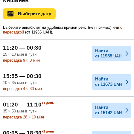
Кишинев
Ноябрь
Декабрь
Январь
Выберите дату
Выберите авиабилет на удобный прямой рейс (нет прямых) или
с
пересадкой
(
от
11935
UAH
).
Февраль
Март
Апрель
11:20 — 00:30
Найти
15
ч
10
мин
в пути
11935
от
UAH
Май
Июнь
Июль
пересадка 9
ч
0
мин
15:55 — 00:30
Найти
10
ч
35
мин
в пути
13673
от
UAH
пересадка 4
ч
30
мин
+1
день
01:20 — 11:10
Найти
35
ч
50
мин
в пути
15142
от
UAH
пересадка 28
ч
10
мин
+1
день
06:05 — 18:30