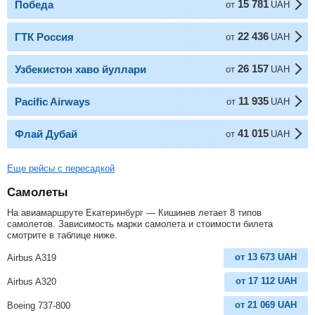
15 781
Победа
от
UAH
22 436
ГТК Россия
от
UAH
26 157
Узбекистон хаво йуллари
от
UAH
11 935
Pacific Airways
от
UAH
41 015
Флай Дубай
от
UAH
Еще рейсы с пересадкой
Самолеты
На авиамаршруте Екатеринбург — Кишинев летает 8 типов
самолетов. Зависимость марки самолета и стоимости билета
смотрите в таблице ниже.
от
13 673
UAH
Airbus A319
от
17 112
UAH
Airbus A320
от
21 069
UAH
Boeing 737-800