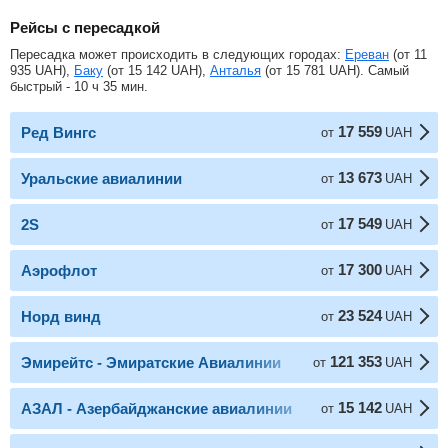
Рейсы с пересадкой
Пересадка может происходить в следующих городах:
Ереван
(от
11
935
UAH
),
Баку
(от
15 142
UAH
),
Анталья
(от
15 781
UAH
). Самый
быстрый - 10 ч 35 мин.
17 559
Ред Вингс
от
UAH
13 673
Уральские авиалинии
от
UAH
17 549
2S
от
UAH
17 300
Аэрофлот
от
UAH
23 524
Норд винд
от
UAH
121 353
Эмирейтс - Эмиратские Авиалинии
от
UAH
15 142
АЗАЛ - Азербайджанские авиалинии
от
UAH