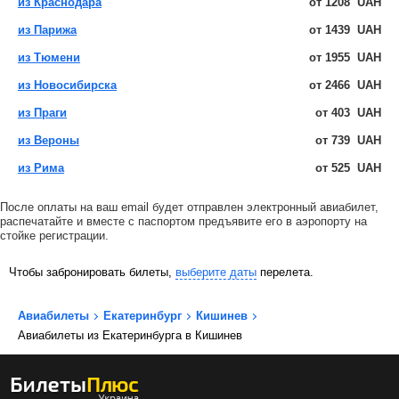
из Краснодара
от
1208
UAH
из Парижа
от
1439
UAH
из Тюмени
от
1955
UAH
из Новосибирска
от
2466
UAH
из Праги
от
403
UAH
из Вероны
от
739
UAH
из Рима
от
525
UAH
После оплаты на ваш email будет отправлен электронный авиабилет,
распечатайте и вместе с паспортом предъявите его в аэропорту на
стойке регистрации.
Чтобы забронировать билеты,
выберите даты
перелета.
Авиабилеты
Екатеринбург
Кишинев
Авиабилеты из Екатеринбурга в Кишинев