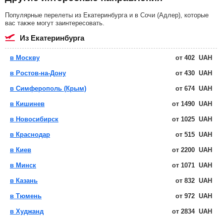
Популярные перелеты из Екатеринбурга и в Сочи (Адлер), которые
вас также могут заинтересовать.
из Екатеринбурга
в Москву
от
402
UAH
в Ростов-на-Дону
от
430
UAH
в Симферополь (Крым)
от
674
UAH
в Кишинев
от
1490
UAH
в Новосибирск
от
1025
UAH
в Краснодар
от
515
UAH
в Киев
от
2200
UAH
в Минск
от
1071
UAH
в Казань
от
832
UAH
в Тюмень
от
972
UAH
в Худжанд
от
2834
UAH