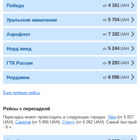
4 161
Победа
от
UAH
5 704
Уральские авиалинии
от
UAH
7 182
Аэрофлот
от
UAH
5 244
Норд винд
от
UAH
9 293
ГТК Россия
от
UAH
6 096
Нордавиа
от
UAH
Еще прямые рейсы
Рейсы с пересадкой
Пересадка может происходить в следующих городах:
Уфа
(от
5 827
UAH
),
Саратов
(от
5 856
UAH
),
Сургут
(от
6 092
UAH
). Самый быстрый
- 6 ч.