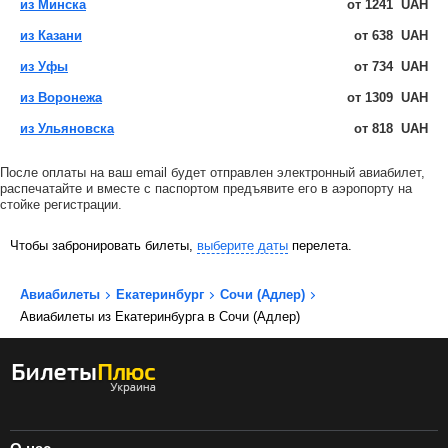
из Минска
от
1241
UAH
из Казани
от
638
UAH
из Уфы
от
734
UAH
из Воронежа
от
1309
UAH
из Ульяновска
от
818
UAH
После оплаты на ваш email будет отправлен электронный авиабилет,
распечатайте и вместе с паспортом предъявите его в аэропорту на
стойке регистрации.
Чтобы забронировать билеты,
выберите даты
перелета.
Авиабилеты
Екатеринбург
Сочи (Адлер)
Авиабилеты из Екатеринбурга в Сочи (Адлер)