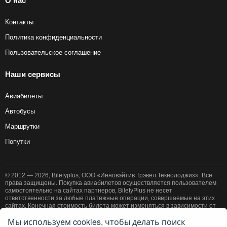
О нас
Контакты
Политика конфиденциальности
Пользовательское соглашение
Наши сервисы
Авиабилеты
Автобусы
Маршрутки
Попутки
© 2012 — 2026, Biletyplus, ООО «Инновэйтив Трэвел Текнолоджиз». Все
права защищены. Покупка авиабилетов осуществляется пользователем
самостоятельно на сайтах партнеров, BiletyPlus не несет
ответственности за любые платежные операции, совершаемые на этих
сайтах. Конечная стоимость билета может изменяться в зависимости от
выбранного способа оплаты. Использование этого сайта означает
Мы используем cookies, чтобы делать поиск
принятие правил
пользовательского соглашения
и
политики