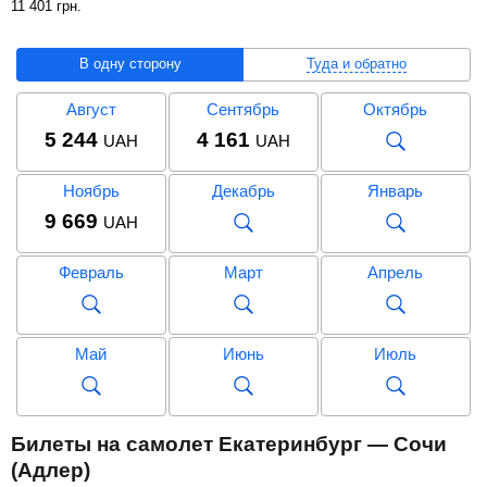
11 401
грн
.
В одну сторону
Туда и обратно
Август
Сентябрь
Октябрь
5 244
4 161
UAH
UAH
Ноябрь
Декабрь
Январь
9 669
UAH
Февраль
Март
Апрель
Май
Июнь
Июль
Август
Сентябрь
Октябрь
Билеты на самолет Екатеринбург — Сочи
12 484
11 401
UAH
UAH
(Адлер)