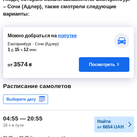
– Сочи (Адлер), также смотрели следующие
варианты:
Можно добраться
на
попутке
Екатеринбург
-
Сочи (Адлер)
1
15
12
д
ч
мин
3574
Посмотреть
от
₴
Расписание самолетов
04:55 — 20:55
Найти
18 ч в пути
6654
UAH
от