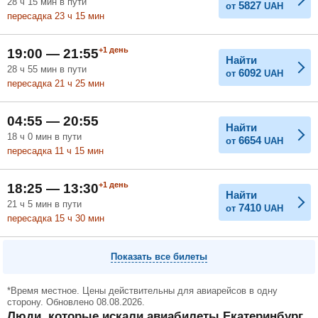
28
ч
15
мин
в пути
5827
от
UAH
пересадка 23
ч
15
мин
+1
день
19:00 — 21:55
Найти
28
ч
55
мин
в пути
6092
от
UAH
пересадка 21
ч
25
мин
04:55 — 20:55
Найти
18
ч
0
мин
в пути
6654
от
UAH
пересадка 11
ч
15
мин
+1
день
18:25 — 13:30
Найти
21
ч
5
мин
в пути
7410
от
UAH
пересадка 15
ч
30
мин
Показать все билеты
*Время местное. Цены действительны для авиарейсов в одну
сторону. Обновлено 08.08.2026.
Люди, которые искали авиабилеты Екатеринбург