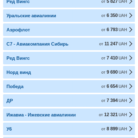
5 827
Ред Вингс
от
UAH
6 350
Уральские авиалинии
от
UAH
6 793
Аэрофлот
от
UAH
11 247
С7 - Авиакомпания Сибирь
от
UAH
7 410
Ред Вингс
от
UAH
9 690
Норд винд
от
UAH
6 654
Победа
от
UAH
7 394
ДР
от
UAH
12 321
Ижавиа - Ижевские авиалинии
от
UAH
8 899
У6
от
UAH