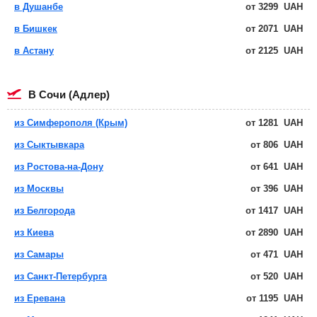
в Душанбе
от
3299
UAH
в Бишкек
от
2071
UAH
в Астану
от
2125
UAH
в Сочи (Адлер)
из Симферополя (Крым)
от
1281
UAH
из Сыктывкара
от
806
UAH
из Ростова-на-Дону
от
641
UAH
из Москвы
от
396
UAH
из Белгорода
от
1417
UAH
из Киева
от
2890
UAH
из Самары
от
471
UAH
из Санкт-Петербурга
от
520
UAH
из Еревана
от
1195
UAH