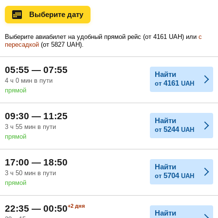
Ноябрь
Декабрь
Январь
Выберите дату
19 183
UAH
Выберите авиабилет на удобный прямой рейс (
от
4161
UAH
) или
с
пересадкой
(
от
5827
UAH
).
Февраль
Март
Апрель
05:55 — 07:55
Найти
4
ч
0
мин
в пути
4161
от
UAH
Май
Июнь
Июль
прямой
09:30 — 11:25
Найти
3
ч
55
мин
в пути
5244
от
UAH
прямой
17:00 — 18:50
Найти
3
ч
50
мин
в пути
5704
от
UAH
прямой
+2
дня
22:35 — 00:50
Найти