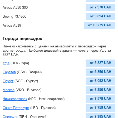
от
7 970
UAH
Airbus A330-300
от
9 894
UAH
Boeing 737-500
от
10 235
UAH
Airbus A319
Города пересадок
Ниже ознакомьтесь с ценами на авиабилеты с пересадкой через
другие города. Наиболее дешевый вариант — лететь через Уфу за
5827
UAH
.
от
5 827
UAH
Уфа
(UFA - Уфа)
от
5 856
UAH
Саратов
(GSV - Гагарин)
от
6 092
UAH
Сургут
(SGC - Сургут)
от
6 350
UAH
Москва
(VKO - Внуково)
от
7 579
UAH
Нижневартовск
(NJC - Нижневартовск)
от
7 759
UAH
Санкт-Петербург
(LED - Пулково)
от
7 985
UAH
Оренбург
(REN - Оренбург)