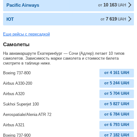
10 163
Pacific Airways
от
UAH
7 619
ЮТ
от
UAH
Еще рейсы с пересадкой
Самолеты
На авиамаршруте Екатеринбург — Сочи (Адлер) летает 10 типов
самолетов. Зависимость марки самолета и стоимости билета
смотрите в таблице ниже.
от
4 161
UAH
Boeing 737-800
от
5 244
UAH
Airbus A330-200
от
5 704
UAH
Airbus A320
от
5 827
UAH
Sukhoi Superjet 100
от
6 784
UAH
Aerospatiale/Alenia ATR 72
от
6 793
UAH
Airbus A321
от
7 182
UAH
Boeing 737-900