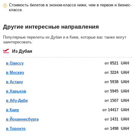
Стоимость билетов в эконом-классе ниже, чем в первом и бизнес-
классе.
Другие интересные направления
Популярные перелеты из Дубая и в Киев, которые вас также могут
заинтересовать.
из Дубая
в Одессу
от
8521
UAH
в Москву
от
3224
UAH
в Астану
от
5938
UAH
в Харьков
от
5945
UAH
в Абу-Даби
от
1507
UAH
в Каир
от
14417
UAH
в Йоханнесбурга
от
1431
UAH
в Торонто
от
1498
UAH