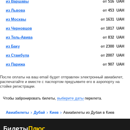
из Варшавы
от
516
UAH
из Львова
от
453
UAH
из Москвы
от
1631
UAH
из Черновцов
от
1817
UAH
из Тель-Авива
от
832
UAH
из Баку
от
2300
UAH
из Стамбула
от
2007
UAH
из Парижа
от
907
UAH
После оплаты на ваш email будет отправлен электронный авиабилет,
распечатайте и вместе с паспортом предъявите его в аэропорту на
стойке регистрации.
Чтобы забронировать билеты,
выберите даты
перелета.
Авиабилеты
Дубай
Киев
Авиабилеты из Дубая в Киев