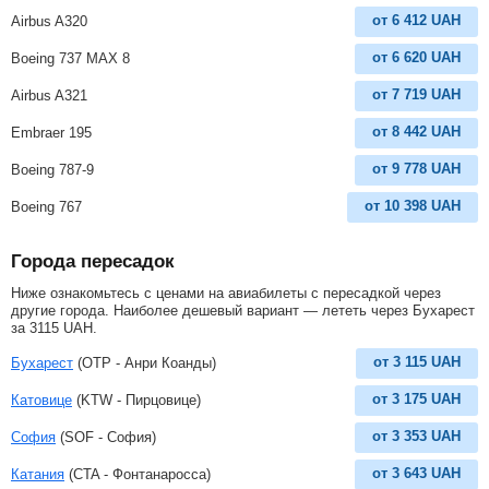
от
6 412
UAH
Airbus A320
от
6 620
UAH
Boeing 737 MAX 8
от
7 719
UAH
Airbus A321
от
8 442
UAH
Embraer 195
от
9 778
UAH
Boeing 787-9
от
10 398
UAH
Boeing 767
Города пересадок
Ниже ознакомьтесь с ценами на авиабилеты с пересадкой через
другие города. Наиболее дешевый вариант — лететь через Бухарест
за
3115
UAH
.
от
3 115
UAH
Бухарест
(OTP - Анри Коанды)
от
3 175
UAH
Катовице
(KTW - Пирцовице)
от
3 353
UAH
София
(SOF - София)
от
3 643
UAH
Катания
(CTA - Фонтанаросса)