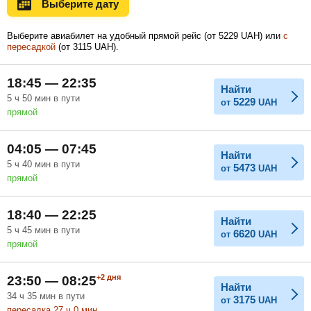
Выберите дату
Ноябрь
Декабрь
Январь
Выберите авиабилет на удобный прямой рейс (
от
5229
UAH
) или
с
пересадкой
(
от
3115
UAH
).
Февраль
Март
Апрель
18:45 — 22:35
Найти
5
ч
50
мин
в пути
5229
от
UAH
прямой
Май
Июнь
Июль
04:05 — 07:45
Найти
5
ч
40
мин
в пути
5473
от
UAH
прямой
18:40 — 22:25
Найти
5
ч
45
мин
в пути
6620
от
UAH
прямой
+2
дня
23:50 — 08:25
Найти
34
ч
35
мин
в пути
3175
от
UAH
пересадка 27
ч
0
мин