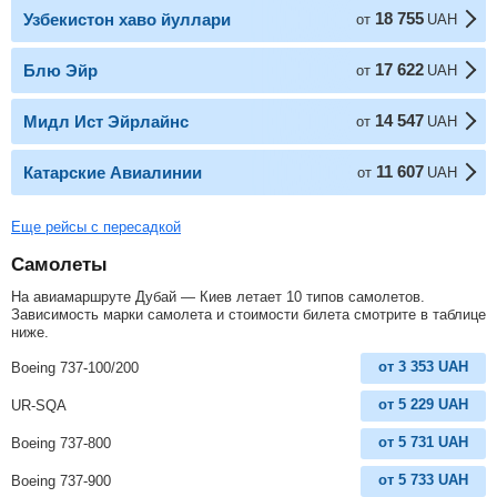
18 755
Узбекистон хаво йуллари
от
UAH
17 622
Блю Эйр
от
UAH
14 547
Мидл Ист Эйрлайнс
от
UAH
11 607
Катарские Авиалинии
от
UAH
Еще рейсы с пересадкой
Самолеты
На авиамаршруте Дубай — Киев летает 10 типов самолетов.
Зависимость марки самолета и стоимости билета смотрите в таблице
ниже.
от
3 353
UAH
Boeing 737-100/200
от
5 229
UAH
UR-SQA
от
5 731
UAH
Boeing 737-800
от
5 733
UAH
Boeing 737-900