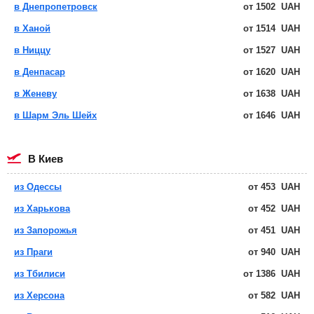
в Днепропетровск
от
1502
UAH
в Ханой
от
1514
UAH
в Ниццу
от
1527
UAH
в Денпасар
от
1620
UAH
в Женеву
от
1638
UAH
в Шарм Эль Шейх
от
1646
UAH
в Киев
из Одессы
от
453
UAH
из Харькова
от
452
UAH
из Запорожья
от
451
UAH
из Праги
от
940
UAH
из Тбилиси
от
1386
UAH
из Херсона
от
582
UAH