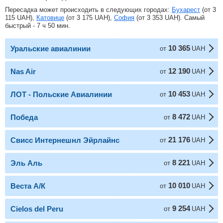
Пересадка может происходить в следующих городах:
Бухарест
(от
3
115
UAH
),
Катовице
(от
3 175
UAH
),
София
(от
3 353
UAH
). Самый
быстрый - 7 ч 50 мин.
10 365
Уральские авиалинии
от
UAH
12 190
Nas Air
от
UAH
10 453
ЛОТ - Польские Авиалинии
от
UAH
8 472
Победа
от
UAH
21 176
Свисс Интернешнл Эйрлайнс
от
UAH
8 221
Эль Аль
от
UAH
10 010
Веста А/К
от
UAH
9 254
Cielos del Peru
от
UAH