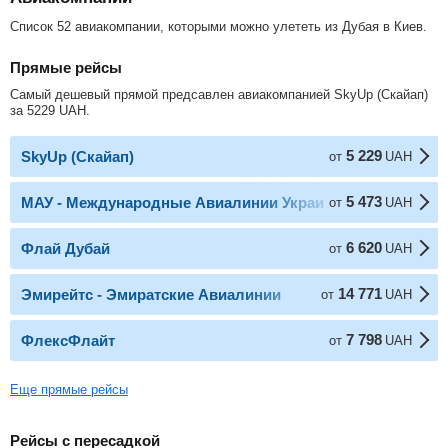
Список 52 авиакомпании, которыми можно улететь из Дубая в Киев.
Прямые рейсы
Самый дешевый прямой предсавлен авиакомпанией SkyUp (Скайап)
за
5229
UAH
.
5 229
SkyUp (Скайап)
от
UAH
5 473
МАУ - Международные Авиалинии Украины
от
UAH
6 620
Флай Дубай
от
UAH
14 771
Эмирейтс - Эмиратские Авиалинии
от
UAH
7 798
ФлексФлайт
от
UAH
Еще прямые рейсы
Рейсы с пересадкой