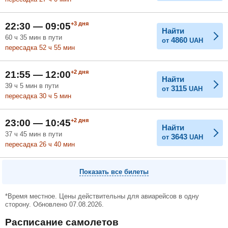
+3
дня
22:30 — 09:05
Найти
60
ч
35
мин
в пути
4860
от
UAH
пересадка 52
ч
55
мин
+2
дня
21:55 — 12:00
Найти
39
ч
5
мин
в пути
3115
от
UAH
пересадка 30
ч
5
мин
+2
дня
23:00 — 10:45
Найти
37
ч
45
мин
в пути
3643
от
UAH
пересадка 26
ч
40
мин
Показать все билеты
*Время местное. Цены действительны для авиарейсов в одну
сторону. Обновлено 07.08.2026.
Расписание самолетов