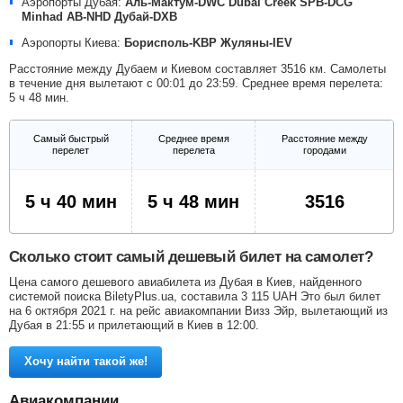
Аэропорты Дубая:
Аль-Мактум-DWC
Dubai Creek SPB-DCG
Minhad AB-NHD
Дубай-DXB
Аэропорты Киева:
Борисполь-KBP
Жуляны-IEV
Расстояние между Дубаем и Киевом составляет 3516 км. Самолеты
в течение дня вылетают с 00:01 до 23:59. Среднее время перелета:
5 ч 48 мин.
Самый быстрый
Среднее время
Расстояние между
перелет
перелета
городами
5 ч 40 мин
5 ч 48 мин
3516
Сколько стоит самый дешевый билет на самолет?
Цена самого дешевого авиабилета из Дубая в Киев, найденного
системой поиска BiletyPlus.ua, составила
3 115
UAH
Это был билет
на 6 октября 2021 г. на рейс авиакомпании Визз Эйр, вылетающий из
Дубая в 21:55 и прилетающий в Киев в 12:00.
Хочу найти такой же!
Авиакомпании