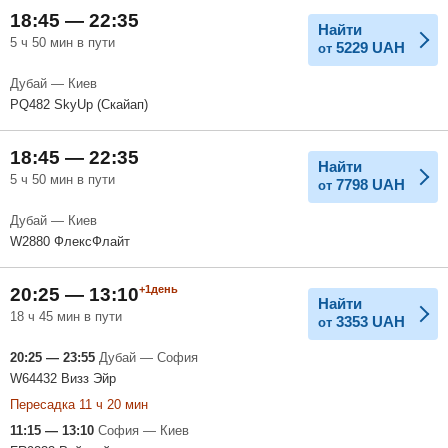
18:45 — 22:35
Найти
5 ч 50 мин в пути
5229
UAH
от
Дубай — Киев
PQ482 SkyUp (Скайап)
18:45 — 22:35
Найти
5 ч 50 мин в пути
7798
UAH
от
Дубай — Киев
W2880 ФлексФлайт
+1день
20:25 — 13:10
Найти
18 ч 45 мин в пути
3353
UAH
от
20:25 — 23:55
Дубай — София
W64432 Визз Эйр
Пересадка 11 ч 20 мин
11:15 — 13:10
София — Киев