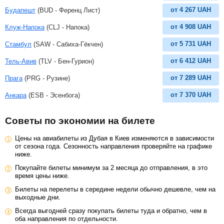
от
4 267
UAH
Будапешт
(BUD - Ференц Лист)
от
4 908
UAH
Клуж-Напока
(CLJ - Напока)
от
5 731
UAH
Стамбул
(SAW - Сабиха-Гёкчен)
от
6 412
UAH
Тель-Авив
(TLV - Бен-Гурион)
от
7 289
UAH
Прага
(PRG - Рузине)
от
7 370
UAH
Анкара
(ESB - Эсенбога)
Советы по экономии на билете
Цены на авиабилеты из Дубая в Киев изменяются в зависимости
от сезона года. Сезонность направления проверяйте на графике
ниже.
Покупайте билеты минимум за 2 месяца до отправления, в это
время цены ниже.
Билеты на перелеты в середине недели обычно дешевле, чем на
выходные дни.
Всегда выгодней сразу покупать билеты туда и обратно, чем в
оба направления по отдельности.