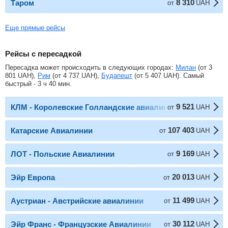
8 310
Таром
от
UAH
Еще прямые рейсы
Рейсы с пересадкой
Пересадка может происходить в следующих городах:
Милан
(от
3
801
UAH
),
Рим
(от
4 737
UAH
),
Будапешт
(от
5 407
UAH
). Самый
быстрый - 3 ч 40 мин.
9 521
КЛМ - Королевские Голландские авиалинии
от
UAH
107 403
Катарские Авиалинии
от
UAH
9 169
ЛОТ - Польские Авиалинии
от
UAH
20 013
Эйр Европа
от
UAH
11 499
Аустриан - Австрийские авиалинии
от
UAH
30 112
Эйр Франс - Французские Авиалинии
от
UAH