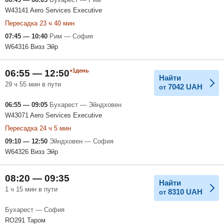
W43141 Aero Services Executive
Пересадка 23 ч 40 мин
07:45 — 10:40
Рим — София
W64316 Визз Эйр
+1день
06:55 — 12:50
Найти
29 ч 55 мин в пути
7042
UAH
от
06:55 — 09:05
Бухарест — Эйндховен
W43071 Aero Services Executive
Пересадка 24 ч 5 мин
09:10 — 12:50
Эйндховен — София
W64326 Визз Эйр
08:20 — 09:35
Найти
1 ч 15 мин в пути
8310
UAH
от
Бухарест — София
RO291 Таром