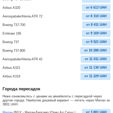
от
6 613
UAH
Airbus A320
от
8 310
UAH
Aerospatiale/Alenia ATR 72
от
8 411
UAH
Boeing 737-700
от
9 169
UAH
Embraer 195
от
9 521
UAH
Boeing 737
от
10 288
UAH
Boeing 737-800
от
11 011
UAH
Aerospatiale/Alenia ATR 42
от
11 130
UAH
Airbus A321
от
11 229
UAH
Airbus A319
Города пересадок
Ниже ознакомьтесь с ценами на авиабилеты с пересадкой через
другие города. Наиболее дешевый вариант — лететь через Милан за
3801
UAH
.
от
3 801
UAH
Милан
(BGY - Милан-Бергамо (Орио Ал Серио))