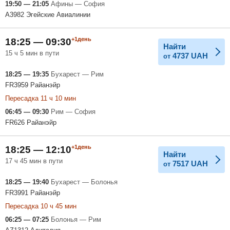
19:50 — 21:05
Афины — София
A3982 Эгейские Авиалинии
+1день
18:25 — 09:30
Найти
15 ч 5 мин в пути
4737
UAH
от
18:25 — 19:35
Бухарест — Рим
FR3959 Райанэйр
Пересадка 11 ч 10 мин
06:45 — 09:30
Рим — София
FR626 Райанэйр
+1день
18:25 — 12:10
Найти
17 ч 45 мин в пути
7517
UAH
от
18:25 — 19:40
Бухарест — Болонья
FR3991 Райанэйр
Пересадка 10 ч 45 мин
06:25 — 07:25
Болонья — Рим