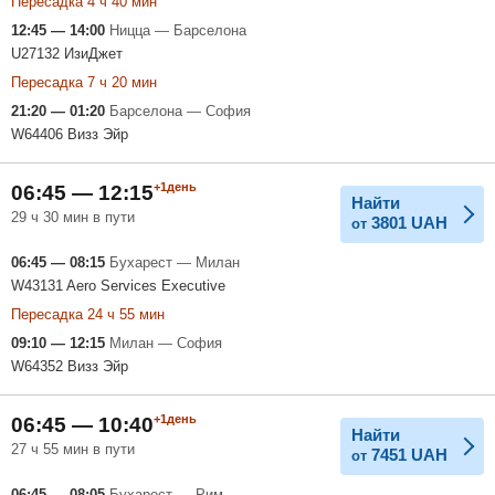
Пересадка 4 ч 40 мин
12:45 — 14:00
Ницца — Барселона
U27132 ИзиДжет
Пересадка 7 ч 20 мин
21:20 — 01:20
Барселона — София
W64406 Визз Эйр
+1день
06:45 — 12:15
Найти
29 ч 30 мин в пути
3801
UAH
от
06:45 — 08:15
Бухарест — Милан
W43131 Aero Services Executive
Пересадка 24 ч 55 мин
09:10 — 12:15
Милан — София
W64352 Визз Эйр
+1день
06:45 — 10:40
Найти
27 ч 55 мин в пути
7451
UAH
от
06:45 — 08:05
Бухарест — Рим