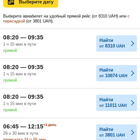
Выберите дату
Ноябрь
Декабрь
Январь
Выберите авиабилет на удобный прямой рейс (
от
8310
UAH
) или
с
пересадкой
(
от
3801
UAH
).
Февраль
Март
Апрель
08:20 — 09:35
Найти
1
ч
15
мин
в пути
8310
от
UAH
прямой
Май
Июнь
Июль
08:20 — 09:35
Найти
1
ч
15
мин
в пути
10874
от
UAH
прямой
08:20 — 09:35
Найти
1
ч
15
мин
в пути
11011
от
UAH
прямой
+1
день
06:45 — 12:15
Найти
29
ч
30
мин
в пути
3801
от
UAH
пересадка 24
ч
55
мин