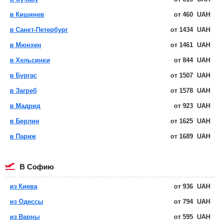
в Кишинев
от
460
UAH
в Санкт-Петербург
от
1434
UAH
в Мюнхен
от
1461
UAH
в Хельсинки
от
844
UAH
в Бургас
от
1507
UAH
в Загреб
от
1578
UAH
в Мадрид
от
923
UAH
в Берлин
от
1625
UAH
в Париж
от
1689
UAH
в Софию
из Киева
от
936
UAH
из Одессы
от
794
UAH
из Варны
от
595
UAH