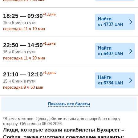
+1
день
18:25 — 09:30
Найти
15
ч
5
мин
в пути
4737
от
UAH
пересадка 11
ч
10
мин
+1
день
22:50 — 14:50
Найти
16
ч
0
мин
в пути
5407
от
UAH
пересадка 11
ч
20
мин
+1
день
21:10 — 12:10
Найти
15
ч
0
мин
в пути
6734
от
UAH
пересадка 9
ч
50
мин
Показать все билеты
*Время местное. Цены действительны для авиарейсов в одну
сторону. Обновлено 06.08.2026.
Люди, которые искали авиабилеты Бухарест –
София, также смотрели следующие варианты: