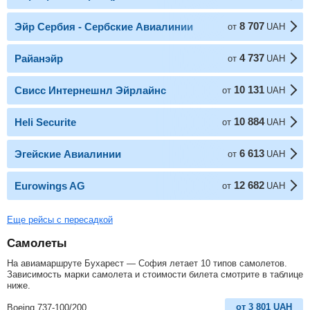
8 707
Эйр Сербия - Сербские Авиалинии
от
UAH
4 737
Райанэйр
от
UAH
10 131
Свисс Интернешнл Эйрлайнс
от
UAH
10 884
Heli Securite
от
UAH
6 613
Эгейские Авиалинии
от
UAH
12 682
Eurowings AG
от
UAH
Еще рейсы с пересадкой
Самолеты
На авиамаршруте Бухарест — София летает 10 типов самолетов.
Зависимость марки самолета и стоимости билета смотрите в таблице
ниже.
от
3 801
UAH
Boeing 737-100/200