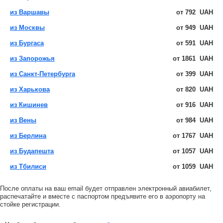
из Варшавы
от
792
UAH
из Москвы
от
949
UAH
из Бургаса
от
591
UAH
из Запорожья
от
1861
UAH
из Санкт-Петербурга
от
399
UAH
из Харькова
от
820
UAH
из Кишинев
от
916
UAH
из Вены
от
984
UAH
из Берлина
от
1767
UAH
из Будапешта
от
1057
UAH
из Тбилиси
от
1059
UAH
После оплаты на ваш email будет отправлен электронный авиабилет,
распечатайте и вместе с паспортом предъявите его в аэропорту на
стойке регистрации.