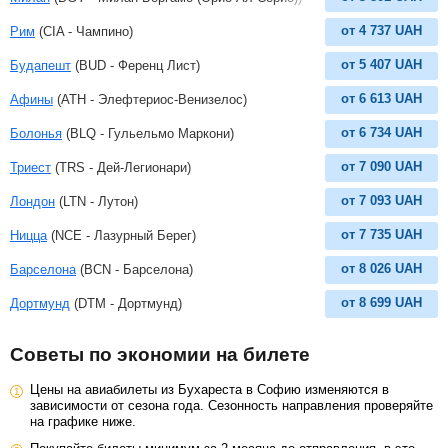
от
4 737
UAH
Рим
(CIA - Чампино)
от
5 407
UAH
Будапешт
(BUD - Ференц Лист)
от
6 613
UAH
Афины
(ATH - Элефтериос-Венизелос)
от
6 734
UAH
Болонья
(BLQ - Гульельмо Маркони)
от
7 090
UAH
Триест
(TRS - Дей-Легионари)
от
7 093
UAH
Лондон
(LTN - Лутон)
от
7 735
UAH
Ницца
(NCE - Лазурный Берег)
от
8 026
UAH
Барселона
(BCN - Барселона)
от
8 699
UAH
Дортмунд
(DTM - Дортмунд)
Советы по экономии на билете
Цены на авиабилеты из Бухареста в Софию изменяются в
зависимости от сезона года. Сезонность направления проверяйте
на графике ниже.