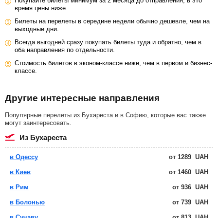
Покупайте билеты минимум за 2 месяца до отправления, в это
время цены ниже.
Билеты на перелеты в середине недели обычно дешевле, чем на
выходные дни.
Всегда выгодней сразу покупать билеты туда и обратно, чем в
оба направления по отдельности.
Стоимость билетов в эконом-классе ниже, чем в первом и бизнес-
классе.
Другие интересные направления
Популярные перелеты из Бухареста и в Софию, которые вас также
могут заинтересовать.
из Бухареста
в Одессу
от
1289
UAH
в Киев
от
1460
UAH
в Рим
от
936
UAH
в Болонью
от
739
UAH
в Сучаву
от
813
UAH