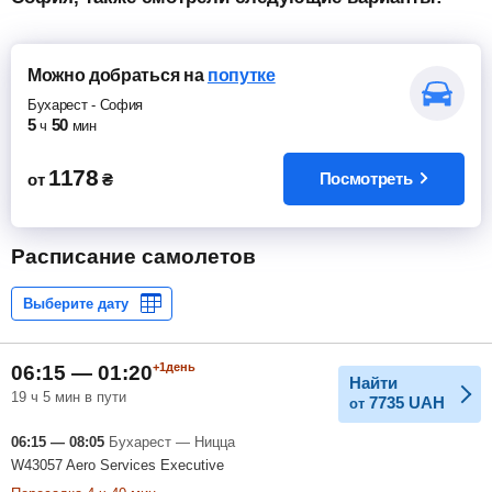
Можно добраться
на
попутке
Бухарест
-
София
5
50
ч
мин
1178
Посмотреть
от
₴
Расписание самолетов
+1день
06:15 — 01:20
Найти
19 ч 5 мин в пути
7735
UAH
от
06:15 — 08:05
Бухарест — Ницца
W43057 Aero Services Executive