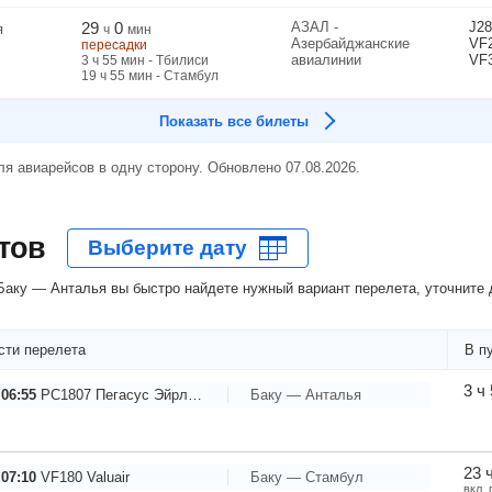
29
0
АЗАЛ -
J28
я
ч
мин
Азербайджанские
VF
пересадки
авиалинии
VF
3
ч
55
мин
- Тбилиси
19
ч
55
мин
- Стамбул
Показать все билеты
я авиарейсов в одну сторону. Обновлено 07.08.2026.
тов
аку — Анталья вы быстро найдете нужный вариант перелета, уточните 
сти перелета
В п
3 ч
 06:55
PC1807
Пегасус Эйрлайнс
Баку — Анталья
23 
 07:10
VF180
Valuair
Баку — Стамбул
вкл.