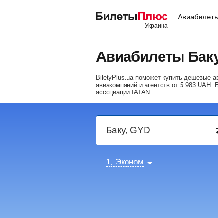
Авиабилет
Авиабилеты Бак
BiletyPlus.ua поможет купить дешевые 
авиакомпаний и агентств от
5 983
UAH
. 
ассоциации IATAN.
1
, Эконом