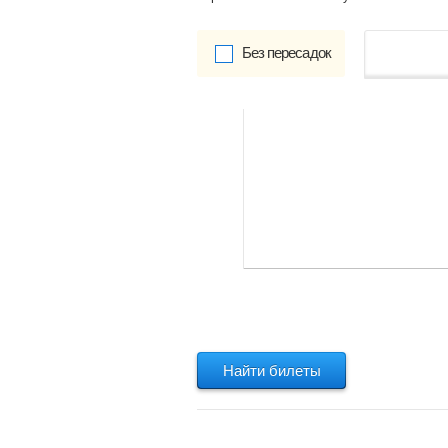
Без пересадок
от
Обратно:
указать
Найти билеты
Найти билеты