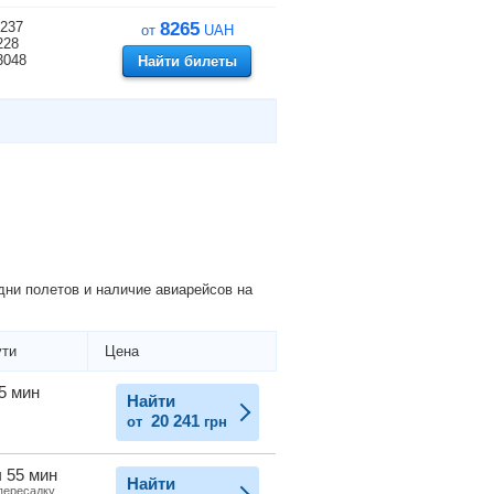
237
8265
от
UAH
228
3048
Найти билеты
дни полетов и наличие авиарейсов на
ути
Цена
 5 мин
Найти
20 241
от
грн
ч 55 мин
Найти
 пересадку