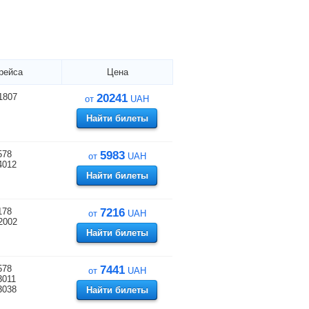
рейса
Цена
1807
20241
от
UAH
Найти билеты
578
5983
от
UAH
4012
Найти билеты
178
7216
от
UAH
2002
Найти билеты
578
7441
от
UAH
3011
3038
Найти билеты