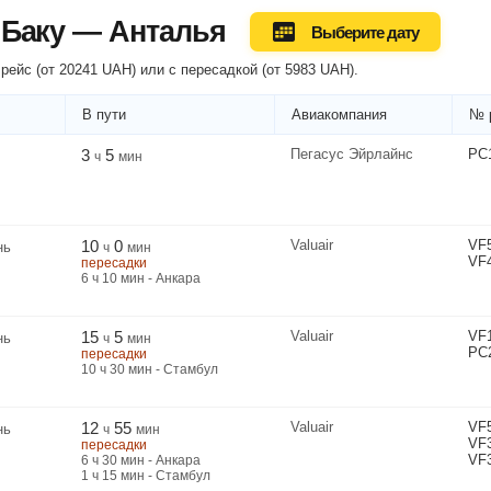
 Баку — Анталья
Выберите дату
рейс (
от
20241
UAH
) или
с пересадкой
(
от
5983
UAH
).
В пути
Авиакомпания
№ 
3
5
Пегасус Эйрлайнс
PC
ч
мин
10
0
Valuair
VF
нь
ч
мин
VF
пересадки
6
ч
10
мин
- Анкара
15
5
Valuair
VF
нь
ч
мин
PC
пересадки
10
ч
30
мин
- Стамбул
12
55
Valuair
VF
нь
ч
мин
VF
пересадки
VF
6
ч
30
мин
- Анкара
1
ч
15
мин
- Стамбул