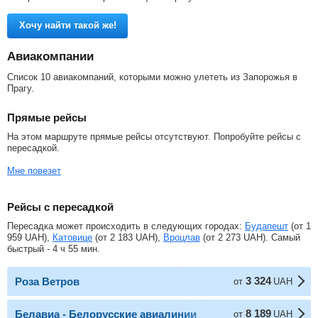
Хочу найти такой же!
Авиакомпании
Список 10 авиакомпаний, которыми можно улететь из Запорожья в
Прагу.
Прямые рейсы
На этом маршруте прямые рейсы отсутствуют. Попробуйте рейсы с
пересадкой.
Мне повезет
Рейсы с пересадкой
Пересадка может происходить в следующих городах:
Будапешт
(от
1
959
UAH
),
Катовице
(от
2 183
UAH
),
Вроцлав
(от
2 273
UAH
). Самый
быстрый - 4 ч 55 мин.
3 324
Роза Ветров
от
UAH
8 189
Белавиа - Белорусские авиалинии
от
UAH