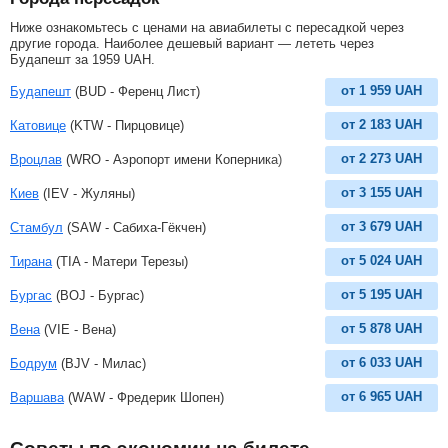
Ниже ознакомьтесь с ценами на авиабилеты с пересадкой через
другие города. Наиболее дешевый вариант — лететь через
Будапешт за
1959
UAH
.
от
1 959
UAH
Будапешт
(BUD - Ференц Лист)
от
2 183
UAH
Катовице
(KTW - Пирцовице)
от
2 273
UAH
Вроцлав
(WRO - Аэропорт имени Коперника)
от
3 155
UAH
Киев
(IEV - Жуляны)
от
3 679
UAH
Стамбул
(SAW - Сабиха-Гёкчен)
от
5 024
UAH
Тирана
(TIA - Матери Терезы)
от
5 195
UAH
Бургас
(BOJ - Бургас)
от
5 878
UAH
Вена
(VIE - Вена)
от
6 033
UAH
Бодрум
(BJV - Милас)
от
6 965
UAH
Варшава
(WAW - Фредерик Шопен)