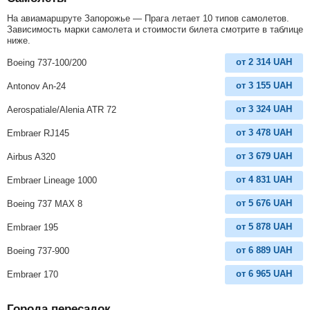
На авиамаршруте Запорожье — Прага летает 10 типов самолетов.
Зависимость марки самолета и стоимости билета смотрите в таблице
ниже.
от
2 314
UAH
Boeing 737-100/200
от
3 155
UAH
Antonov An-24
от
3 324
UAH
Aerospatiale/Alenia ATR 72
от
3 478
UAH
Embraer RJ145
от
3 679
UAH
Airbus A320
от
4 831
UAH
Embraer Lineage 1000
от
5 676
UAH
Boeing 737 MAX 8
от
5 878
UAH
Embraer 195
от
6 889
UAH
Boeing 737-900
от
6 965
UAH
Embraer 170
Города пересадок