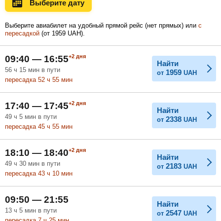
Выберите дату
Ноябрь
Декабрь
Январь
Выберите авиабилет на удобный прямой рейс (нет прямых) или
с
пересадкой
(
от
1959
UAH
).
Февраль
Март
Апрель
+2
дня
09:40 — 16:55
Найти
56
ч
15
мин
в пути
1959
от
UAH
пересадка 52
ч
55
мин
Май
Июнь
Июль
+2
дня
17:40 — 17:45
Найти
49
ч
5
мин
в пути
2338
от
UAH
пересадка 45
ч
55
мин
+2
дня
18:10 — 18:40
Найти
49
ч
30
мин
в пути
2183
от
UAH
пересадка 43
ч
10
мин
09:50 — 21:55
Найти
13
ч
5
мин
в пути
2547
от
UAH
пересадка 7
ч
25
мин