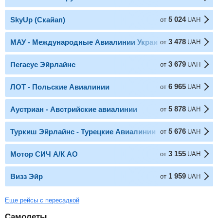
5 024
SkyUp (Скайап)
от
UAH
3 478
МАУ - Международные Авиалинии Украины
от
UAH
3 679
Пегасус Эйрлайнс
от
UAH
6 965
ЛОТ - Польские Авиалинии
от
UAH
5 878
Аустриан - Австрийские авиалинии
от
UAH
5 676
Туркиш Эйрлайнс - Турецкие Авиалинии
от
UAH
3 155
Мотор СИЧ А/К АО
от
UAH
1 959
Визз Эйр
от
UAH
Еще рейсы с пересадкой
Самолеты