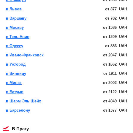
в Львов
от
877
UAH
в Варшаву
от
782
UAH
в Москву
от
1586
UAH
в Тель-Авив
от
1209
UAH
в Одессу
от
886
UAH
в Ивано-Франковск
от
2047
UAH
в Ужгород
от
1662
UAH
в Винницу
от
1911
UAH
в Минск
от
2002
UAH
в Батуми
от
2122
UAH
в Шарм Эль Шейх
от
4049
UAH
в Барселону
от
1377
UAH
в Прагу