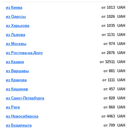
из Киева
от
1013
UAH
из Одессы
от
1026
UAH
из Харькова
от
1035
UAH
из Львова
от
1131
UAH
из Москвы
от
974
UAH
из Ростова-на-Дону
от
2876
UAH
из Казани
от
32511
UAH
из Варшавы
от
881
UAH
из Кракова
от
1111
UAH
из Кишинев
от
457
UAH
из Санкт-Петербурга
от
828
UAH
из Риги
от
860
UAH
из Новосибирска
от
4463
UAH
из Будапешта
от
709
UAH